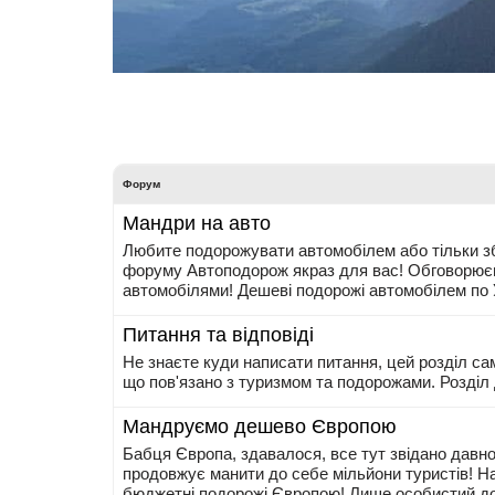
Форум
Мандри на авто
Любите подорожувати автомобілем або тільки зб
форуму Автоподорож якраз для вас! Обговорюєм
автомобілями! Дешеві подорожі автомобілем по Ук
Питання та відповіді
Не знаєте куди написати питання, цей розділ са
що пов'язано з туризмом та подорожами. Розділ д
Мандруємо дешево Європою
Бабця Європа, здавалося, все тут звідано давно
продовжує манити до себе мільйони туристів! 
бюджетні подорожі Європою! Лише особистий до