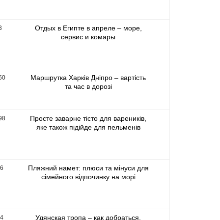
Отдых в Египте в апреле – море,
3
сервис и комары
Маршрутка Харків Дніпро – вартість
50
та час в дорозі
Просте заварне тісто для вареників,
98
яке також підійде для пельменів
Пляжний намет: плюси та мінуси для
86
сімейного відпочинку на морі
Удянская тропа – как добраться,
24