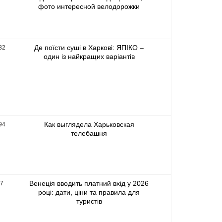
фото интересной велодорожки
Де поїсти суші в Харкові: ЯПІКО –
82
один із найкращих варіантів
Как выглядела Харьковская
94
телебашня
Венеція вводить платний вхід у 2026
37
році: дати, ціни та правила для
туристів