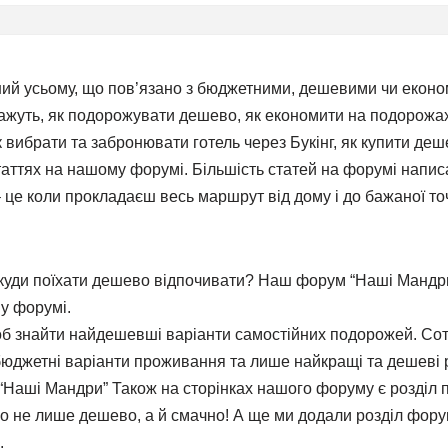
й усьому, що пов’язано з бюджетними, дешевими чи економ
жуть, як подорожувати дешево, як економити на подорожах
вибрати та забронювати готель через Букінг, як купити дешев
 статтях на нашому форумі. Більшість статей на форумі напи
 це коли прокладаєш весь маршрут від дому і до бажаної то
 куди поїхати дешево відпочивати? Наш форум “Наші Мандр
му форумі.
б знайти найдешевші варіанти самостійних подорожей. Сотні 
джетні варіанти проживання та лише найкращі та дешеві р
ші Мандри” Також на сторінках нашого форуму є розділ пр
 не лише дешево, а й смачно! А ще ми додали розділ форуму
.