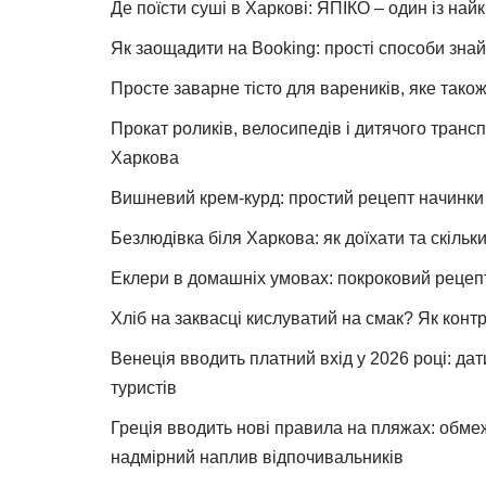
Де поїсти суші в Харкові: ЯПІКО – один із най
Як заощадити на Booking: прості способи знай
Просте заварне тісто для вареників, яке також
Прокат роликів, велосипедів і дитячого тран
Харкова
Вишневий крем-курд: простий рецепт начинки 
Безлюдівка біля Харкова: як доїхати та скільк
Еклери в домашніх умовах: покроковий рецеп
Хліб на заквасці кислуватий на смак? Як конт
Венеція вводить платний вхід у 2026 році: дат
туристів
Греція вводить нові правила на пляжах: обме
надмірний наплив відпочивальників