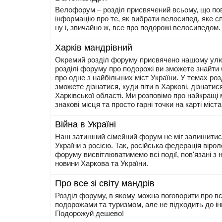
Велофорум – розділ присвячений всьому, що пов
інформацію про те, як вибрати велосипед, яке 
ну і, звичайно ж, все про подорожі велосипедом.
Харків мандрівний
Окремий розділ форуму присвячено нашому улю
розділі форуму про подорожі ви зможете знайти б
про одне з найбільших міст України. У темах ро
зможете дізнатися, куди піти в Харкові, дізнатис
Харківської області. Ми розповімо про найкращі 
знакові місця та просто гарні точки на карті міста
Війна в Україні
Наш затишний сімейний форум не міг залишитися 
України з росією. Так, російська федерація віро
форуму висвітлюватимемо всі події, пов'язані з н
новини Харкова та України.
Про все зі світу мандрів
Розділ форуму, в якому можна поговорити про все
подорожами та туризмом, але не підходить до ін
Подорожуй дешево!