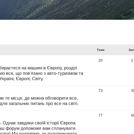
Теми
За
20
1
ираєтеся на машині в Європу, розділ
о все, що пов'язано з авто-туризмом та
раїні, Європі, Світу.
73
3
ме те місце, де можна обговорити все,
ля загальних питань про все на світі.
77
5
. Однак завдяки своїй історії Європа
Наш форум допоможе вам спланувати
свід! Ми розповімо, як подорожувати