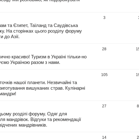
3
тнам та Єгипет, Таїланд та Саудівська
ку. На сторінках цього розділу форуму
 до Азії.
28
1
чно красиво! Туризм в Україні тільки-но
уємо Україною разом з нами.
105
1
точків нашої планети. Незвичайні та
приготування вишуканих страв. Кулінарні
 мандри!
27
ьому розділі форуму. Одяг для
ля мандрівок. Відгуки та рекомендації
ідчених мандрівників.
14