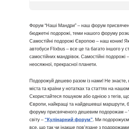
Форум “Наші Мандри” – наш форум присвячени
бюджетні подорожі, теми нашого форуму розка
Самостійні подорожі Європою – наш коник! Як 
автобуси Flixbus – все це та багато іншого у
самостійних мандрівок. Самостійні подорожі –
неосяжної, прекрасної планети.
Подорожуй дешево разом із нами! Не знаєте,
міста та країни у нотатках та статтях на нашо
Скористайтеся пошуком або однією з тегів, що
Європи, найкращі та найдешевші маршрути, бю
форуму присвяченого дешевим подорожам – “На
світу –
“Кулінарний форум”
. Ми подорожуємо
все, що так чи інакше пов’язане з подорожами