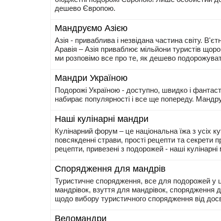
дешево Європою.
Мандруємо Азією
Азія - приваблива і незвідана частина світу. В'є
Аравія – Азія приваблює мільйони туристів щоро
ми розповімо все про те, як дешево подорожувати
Мандри Україною
Подорожі Україною - доступно, швидко і фантасти
набирає популярності і все ще попереду. Мандр
Наші кулінарні мандри
Кулінарний форум – це національна їжа з усіх ку
повсякденні страви, прості рецепти та секрети 
рецепти, привезені з подорожей - наші кулінарні
Спорядження для мандрів
Туристичне спорядження, все для подорожей у ц
мандрівок, взуття для мандрівок, спорядження д
щодо вибору туристичного спорядження від досв
Веломандри