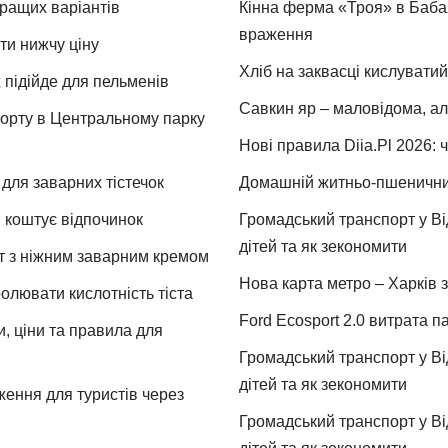
кращих варіантів
Кінна ферма «Троя» в Бабая
враження
ти нижчу ціну
Хліб на заквасці кислуватий
 підійде для пельменів
Савкин яр – маловідома, ал
спорту в Центральному парку
Нові правила Diia.Pl 2026: 
для заварних тістечок
Домашній житньо-пшеничний 
и коштує відпочинок
Громадський транспорт у Від
дітей та як зекономити
т з ніжним заварним кремом
Нова карта метро – Харків з
ролювати кислотність тіста
Ford Ecosport 2.0 витрата па
и, ціни та правила для
Громадський транспорт у Від
дітей та як зекономити
ження для туристів через
Громадський транспорт у Від