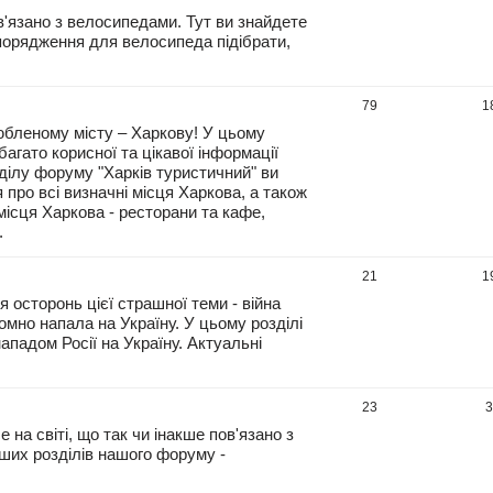
'язано з велосипедами. Тут ви знайдете
спорядження для велосипеда підібрати,
79
1
бленому місту – Харкову! У цьому
агато корисної та цікавої інформації
зділу форуму "Харків туристичний" ви
я про всі визначні місця Харкова, а також
місця Харкова - ресторани та кафе,
.
21
1
осторонь цієї страшної теми - війна
ломно напала на Україну. У цьому розділі
ападом Росії на Україну. Актуальні
23
 на світі, що так чи інакше пов'язано з
ших розділів нашого форуму -