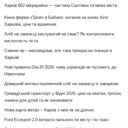
Харків 602 мікрорайон — частина Салтівки та межа міста
Кінна ферма «Троя» в Бабаях: катання на конях біля
Харкова, ціни та враження
Хліб на заквасці кислуватий на смак? Як контролювати
кислотність тіста
Савкин яр – маловідома, але така прекрасна локація в
Харкові
Нові правила Diia.Pl 2026: чому українців не пускають до
Німеччини
Домашній житньо-пшеничний хліб на заквасці із заваркою
Громадський транспорт у Відні 2026: ціни на квитки, проїзні,
знижки для дітей та як зекономити
Нова карта метро – Харків з нею як на долоні
Ford Ecosport 2.0 витрата пального по місту і по трасі