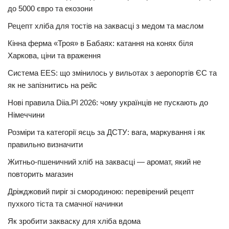
до 5000 євро та екозони
Рецепт хліба для тостів на заквасці з медом та маслом
Кінна ферма «Троя» в Бабаях: катання на конях біля
Харкова, ціни та враження
Система EES: що змінилось у вильотах з аеропортів ЄС та
як не запізнитись на рейс
Нові правила Diia.Pl 2026: чому українців не пускають до
Німеччини
Розміри та категорії яєць за ДСТУ: вага, маркування і як
правильно визначити
Житньо-пшеничний хліб на заквасці — аромат, який не
повторить магазин
Дріжджовий пиріг зі смородиною: перевірений рецепт
пухкого тіста та смачної начинки
Як зробити закваску для хліба вдома