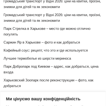
Громадський транспорт у Відні 2026: ціни на квитки, проїзні,
знижки для дітей та як зекономити
Громадський транспорт у Відні 2026: ціни на квитки, проїзні,
знижки для дітей та як зекономити
Парк Стрелка в Харькове – место где можно отлично
погулять
Саржин Яр в Харькове – фото и как добраться
Кофейный соус: рецепт, что это и где используется
Лучшее термобелье из шерсти мериноса
Парк Добропарк под Киевом – адрес, как добраться, цена
входа
Харьковский Зоопарк после реконструкции – фото, как
добраться
Булочки синнабон с корицей – изысканный рецепт в
Ми цінуємо вашу конфіденційність
домашних условиях