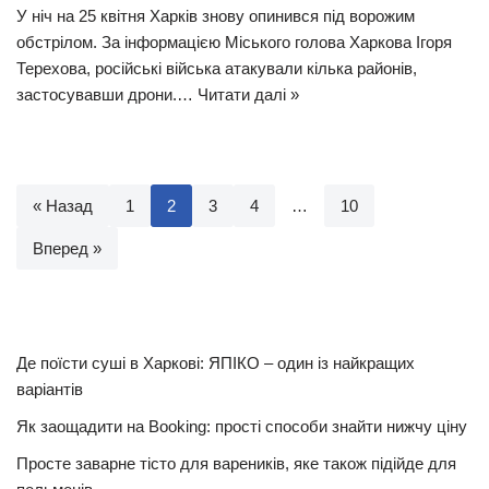
У ніч на 25 квітня Харків знову опинився під ворожим
обстрілом. За інформацією Міського голова Харкова Ігоря
Терехова, російські війська атакували кілька районів,
застосувавши дрони.…
Читати далі »
« Назад
1
2
3
4
…
10
Вперед »
Де поїсти суші в Харкові: ЯПІКО – один із найкращих
варіантів
Як заощадити на Booking: прості способи знайти нижчу ціну
Просте заварне тісто для вареників, яке також підійде для