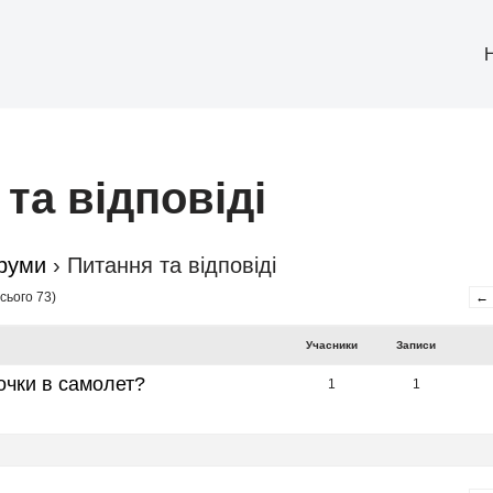
та відповіді
руми
›
Питання та відповіді
сього 73)
←
Учасники
Записи
очки в самолет?
1
1