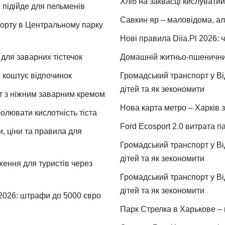
Хліб на заквасці кислуватий
 підійде для пельменів
Савкин яр – маловідома, ал
спорту в Центральному парку
Нові правила Diia.Pl 2026: 
для заварних тістечок
Домашній житньо-пшеничний 
и коштує відпочинок
Громадський транспорт у Від
дітей та як зекономити
т з ніжним заварним кремом
Нова карта метро – Харків з
ролювати кислотність тіста
Ford Ecosport 2.0 витрата па
и, ціни та правила для
Громадський транспорт у Від
дітей та як зекономити
ження для туристів через
Громадський транспорт у Від
дітей та як зекономити
 2026: штрафи до 5000 євро
Парк Стрелка в Харькове – 