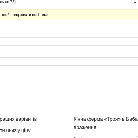
сього 73)
←
 , щоб створювати нові теми .
е
кращих варіантів
Кінна ферма «Троя» в Бабая
враження
ти нижчу ціну