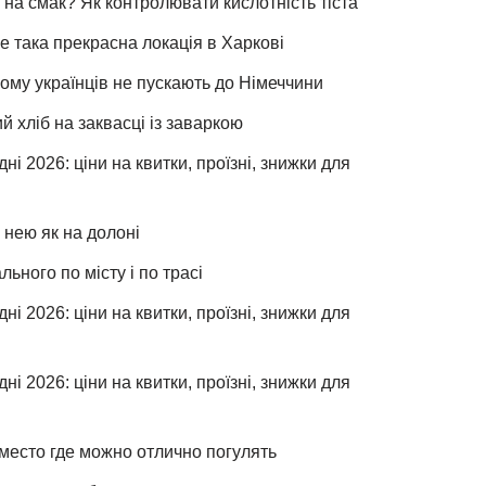
 на смак? Як контролювати кислотність тіста
е така прекрасна локація в Харкові
чому українців не пускають до Німеччини
хліб на заквасці із заваркою
ні 2026: ціни на квитки, проїзні, знижки для
 нею як на долоні
льного по місту і по трасі
ні 2026: ціни на квитки, проїзні, знижки для
ні 2026: ціни на квитки, проїзні, знижки для
место где можно отлично погулять