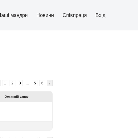
Наші мандри
Новини
Співпраця
Вхід
1
2
3
…
5
6
7
Останній запис