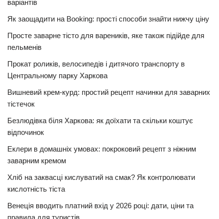
варіантів
Як заощадити на Booking: прості способи знайти нижчу ціну
Просте заварне тісто для вареників, яке також підійде для
пельменів
Прокат роликів, велосипедів і дитячого транспорту в
Центральному парку Харкова
Вишневий крем-курд: простий рецепт начинки для заварних
тістечок
Безлюдівка біля Харкова: як доїхати та скільки коштує
відпочинок
Еклери в домашніх умовах: покроковий рецепт з ніжним
заварним кремом
Хліб на заквасці кислуватий на смак? Як контролювати
кислотність тіста
Венеція вводить платний вхід у 2026 році: дати, ціни та
правила для туристів