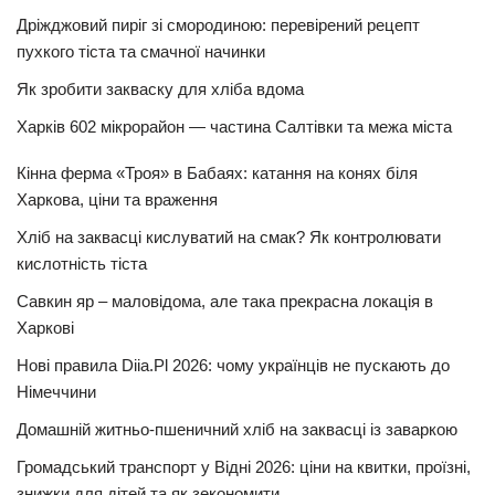
Дріжджовий пиріг зі смородиною: перевірений рецепт
пухкого тіста та смачної начинки
Як зробити закваску для хліба вдома
Харків 602 мікрорайон — частина Салтівки та межа міста
Кінна ферма «Троя» в Бабаях: катання на конях біля
Харкова, ціни та враження
Хліб на заквасці кислуватий на смак? Як контролювати
кислотність тіста
Савкин яр – маловідома, але така прекрасна локація в
Харкові
Нові правила Diia.Pl 2026: чому українців не пускають до
Німеччини
Домашній житньо-пшеничний хліб на заквасці із заваркою
Громадський транспорт у Відні 2026: ціни на квитки, проїзні,
знижки для дітей та як зекономити