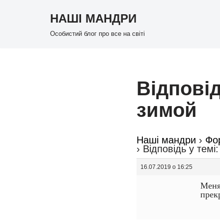
НАШІ МАНДРИ
Перейти
Особистий блог про все на світі
до
вмісту
Відповід
зимой
Наші мандри
›
Фо
›
Відповідь у темі
16.07.2019 о 16:25
Меня
прек