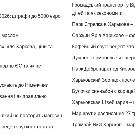
Громадський транспорт у Від
дітей та як зекономити
 2026: штрафи до 5000 євро
Парк Стрелка в Харькове – 
та маслом
Саржин Яр в Харькове – фо
х біля Харкова, ціни та
Кофейный соус: рецепт, что 
Лучшее термобелье из шер
портів ЄС та як не
Парк Добропарк под Киевом 
Харьковский Зоопарк после 
пускають до Німеччини
Булочки синнабон с корице
ування і як правильно
Харьковская Швейцария – ц
Маршрут и расписание 27 т
 який не повторить магазин
Трамвай № 3 Харьков – мар
рецепт пухкого тіста та