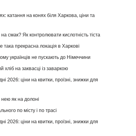
х: катання на конях біля Харкова, ціни та
 на смак? Як контролювати кислотність тіста
е така прекрасна локація в Харкові
чому українців не пускають до Німеччини
хліб на заквасці із заваркою
ні 2026: ціни на квитки, проїзні, знижки для
 нею як на долоні
льного по місту і по трасі
ні 2026: ціни на квитки, проїзні, знижки для