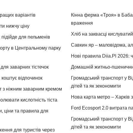
кращих варіантів
Кінна ферма «Троя» в Бабая
враження
ти нижчу ціну
Хліб на заквасці кислуватий
 підійде для пельменів
Савкин яр – маловідома, ал
спорту в Центральному парку
Нові правила Diia.Pl 2026: 
для заварних тістечок
Домашній житньо-пшеничний 
и коштує відпочинок
Громадський транспорт у Від
дітей та як зекономити
т з ніжним заварним кремом
Нова карта метро – Харків з
ролювати кислотність тіста
Ford Ecosport 2.0 витрата па
и, ціни та правила для
Громадський транспорт у Від
дітей та як зекономити
ження для туристів через