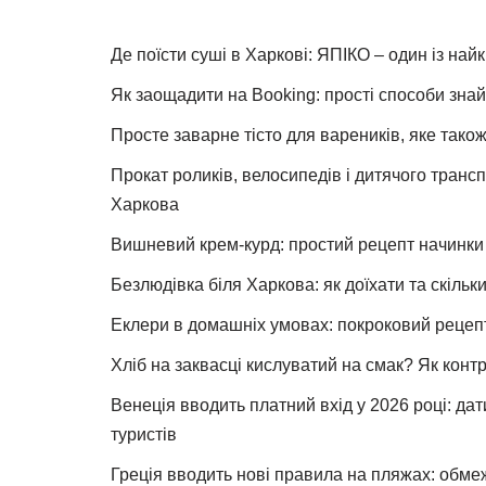
Де поїсти суші в Харкові: ЯПІКО – один із най
Як заощадити на Booking: прості способи знай
Просте заварне тісто для вареників, яке також
Прокат роликів, велосипедів і дитячого тран
Харкова
Вишневий крем-курд: простий рецепт начинки 
Безлюдівка біля Харкова: як доїхати та скільк
Еклери в домашніх умовах: покроковий рецеп
Хліб на заквасці кислуватий на смак? Як конт
Венеція вводить платний вхід у 2026 році: дат
туристів
Греція вводить нові правила на пляжах: обме