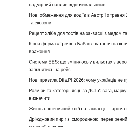
надмірний наплив відпочивальників
Нові обмеження для водіїв в Австрії з травня
та екозони
Рецепт хліба для тостів на заквасці з медом 
Кінна ферма «Троя» в Бабаях: катання на коня
враження
Система EES: що змінилось у вильотах з аеро
запізнитись на рейс
Нові правила Diia.Pl 2026: чому українців не 
Розміри та категорії яєць за ДСТУ: вага, марк
визначити
Житньо-пшеничний хліб на заквасці — аромат,
Дріжджовий пиріг зі смородиною: перевірений 
смачної начинки