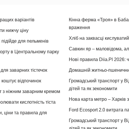
кращих варіантів
Кінна ферма «Троя» в Бабая
враження
ти нижчу ціну
Хліб на заквасці кислуватий
 підійде для пельменів
Савкин яр – маловідома, ал
спорту в Центральному парку
Нові правила Diia.Pl 2026: 
для заварних тістечок
Домашній житньо-пшеничний 
и коштує відпочинок
Громадський транспорт у Від
дітей та як зекономити
т з ніжним заварним кремом
Нова карта метро – Харків з
ролювати кислотність тіста
Ford Ecosport 2.0 витрата па
и, ціни та правила для
Громадський транспорт у Від
дітей та як зекономити