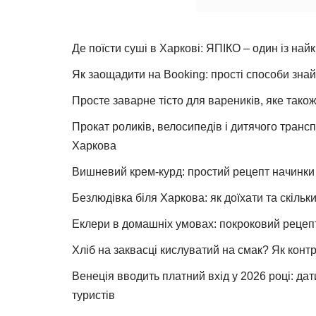
Де поїсти суші в Харкові: ЯПІКО – один із най
Як заощадити на Booking: прості способи знай
Просте заварне тісто для вареників, яке також
Прокат роликів, велосипедів і дитячого тран
Харкова
Вишневий крем-курд: простий рецепт начинки 
Безлюдівка біля Харкова: як доїхати та скільк
Еклери в домашніх умовах: покроковий рецеп
Хліб на заквасці кислуватий на смак? Як конт
Венеція вводить платний вхід у 2026 році: дат
туристів