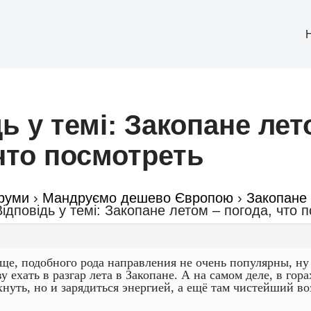
ь у темі: Закопане лет
что посмотреть
руми
›
Мандруємо дешево Європою
›
Закопане 
Відповідь у темі: Закопане летом – погода, что 
ще, подобного рода направления не очень популярны, ну 
у ехать в разгар лета в Закопане. А на самом деле, в гор
хнуть, но и зарядиться энергией, а ещё там чистейший во