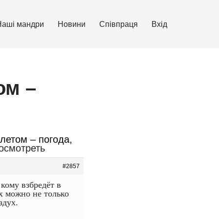
Наші мандри
Новини
Співпраця
Вхід
ом –
летом – погода,
посмотреть
#2857
кому взбредёт в
ах можно не только
здух.