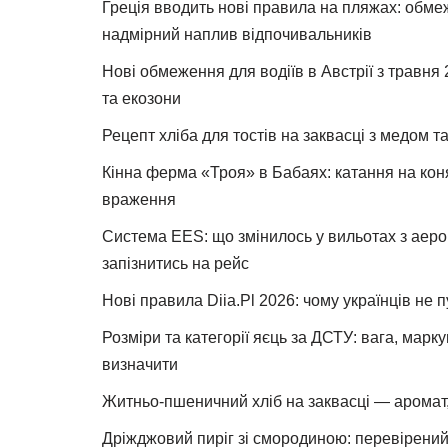
Греція вводить нові правила на пляжах: обме
надмірний наплив відпочивальників
Нові обмеження для водіїв в Австрії з травня
та екозони
Рецепт хліба для тостів на заквасці з медом 
Кінна ферма «Троя» в Бабаях: катання на коня
враження
Система EES: що змінилось у вильотах з аеро
запізнитись на рейс
Нові правила Diia.Pl 2026: чому українців не 
Розміри та категорії яєць за ДСТУ: вага, марк
визначити
Житньо-пшеничний хліб на заквасці — аромат,
Дріжджовий пиріг зі смородиною: перевірений 