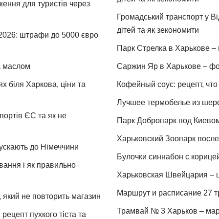
ження для туристів через
Громадський транспорт у Від
дітей та як зекономити
 2026: штрафи до 5000 євро
Парк Стрелка в Харькове – 
та маслом
Саржин Яр в Харькове – фо
х біля Харкова, ціни та
Кофейный соус: рецепт, что 
Лучшее термобелье из шер
портів ЄС та як не
Парк Добропарк под Киевом 
Харьковский Зоопарк после 
пускають до Німеччини
Булочки синнабон с корице
ування і як правильно
Харьковская Швейцария – ц
Маршрут и расписание 27 т
 який не повторить магазин
Трамвай № 3 Харьков – мар
рецепт пухкого тіста та