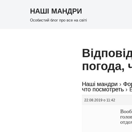
НАШІ МАНДРИ
Перейти
Особистий блог про все на світі
до
вмісту
Відповід
погода, 
Наші мандри
›
Фо
что посмотреть
›
22.08.2019 о 11:42
Вооб
голов
отдо