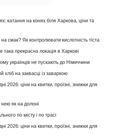
х: катання на конях біля Харкова, ціни та
 на смак? Як контролювати кислотність тіста
е така прекрасна локація в Харкові
чому українців не пускають до Німеччини
хліб на заквасці із заваркою
ні 2026: ціни на квитки, проїзні, знижки для
 нею як на долоні
льного по місту і по трасі
ні 2026: ціни на квитки, проїзні, знижки для