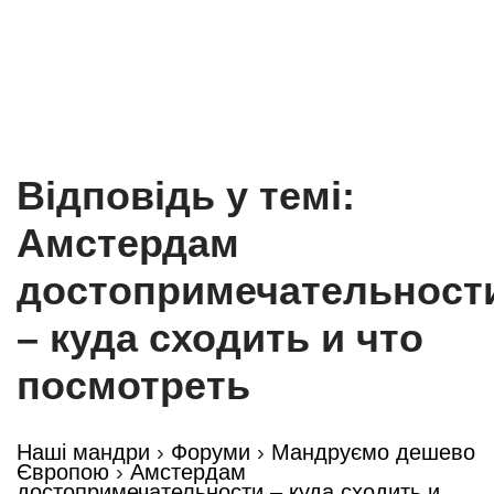
Відповідь у темі:
Амстердам
достопримечательност
– куда сходить и что
посмотреть
Наші мандри
›
Форуми
›
Мандруємо дешево
Європою
›
Амстердам
достопримечательности – куда сходить и