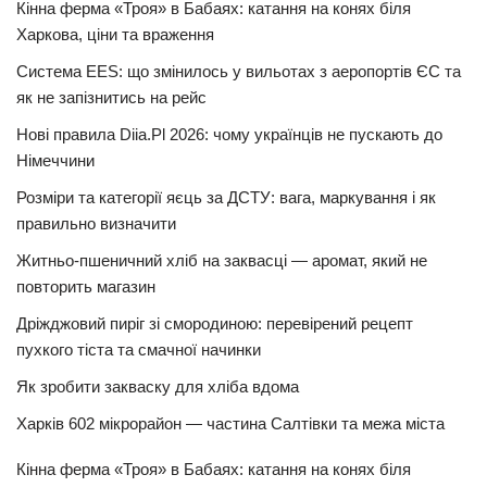
Кінна ферма «Троя» в Бабаях: катання на конях біля
Харкова, ціни та враження
Система EES: що змінилось у вильотах з аеропортів ЄС та
як не запізнитись на рейс
Нові правила Diia.Pl 2026: чому українців не пускають до
Німеччини
Розміри та категорії яєць за ДСТУ: вага, маркування і як
правильно визначити
Житньо-пшеничний хліб на заквасці — аромат, який не
повторить магазин
Дріжджовий пиріг зі смородиною: перевірений рецепт
пухкого тіста та смачної начинки
Як зробити закваску для хліба вдома
Харків 602 мікрорайон — частина Салтівки та межа міста
Кінна ферма «Троя» в Бабаях: катання на конях біля