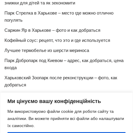
знижки для дітей та як зекономити
Парк Стрелка в Харькове – место где можно отлично
погулять
Саржин Яр в Харькове – фото и как добраться
Кофейный соус: рецепт, что это и где используется
Лучшее термобелье из шерсти мериноса
Парк Добропарк под Киевом – адрес, как добраться, цена
входа
Харьковский Зоопарк после реконструкции – фото, как
добраться
Булочки синнабон с корицей – изысканный рецепт в
Ми цінуємо вашу конфіденційність
домашних условиях
Ми використовуємо файли cookie для роботи сайту та
Харьковская Швейцария – цены, адрес, как добраться
аналітики. Ви можете прийняти всі файли або налаштувати
Маршрут и расписание 27 троллейбуса (Харьков)
їх самостійно.
Трамвай № 3 Харьков – маршрут, время и интервал