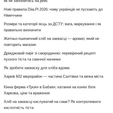
як не запізнитись на рейс
Нові правила Diia.Pl 2026: чому українців не пускають до
Німеччини
Розміри та категорії яєць за ДСТУ: вага, маркування і як
правильно визначити
Житньо-пшеничний хліб на заквасці — аромат, який не
повторить магазин
Дріжджовий пиріг зі смородиною: перевірений рецепт
пухкого тіста та смачної начинки
Як зробити закваску для хліба вдома
Харків 602 мікрорайон — частина Салтівки та межа міста
Кінна ферма «Троя» в Бабаях: катання на конях біля
Харкова, ціни та враження
Хліб на заквасці кислуватий на смак? Як контролювати
кислотність тіста