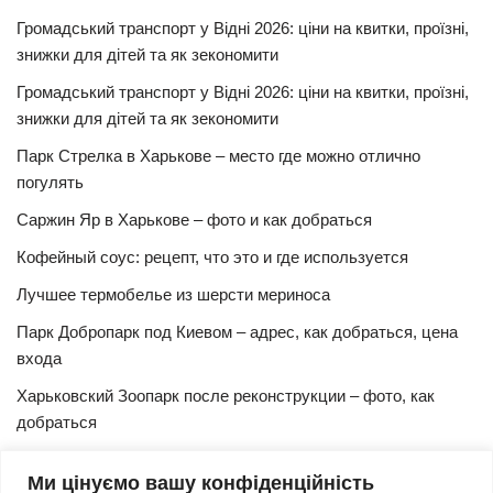
Громадський транспорт у Відні 2026: ціни на квитки, проїзні,
знижки для дітей та як зекономити
Громадський транспорт у Відні 2026: ціни на квитки, проїзні,
знижки для дітей та як зекономити
Парк Стрелка в Харькове – место где можно отлично
погулять
Саржин Яр в Харькове – фото и как добраться
Кофейный соус: рецепт, что это и где используется
Лучшее термобелье из шерсти мериноса
Парк Добропарк под Киевом – адрес, как добраться, цена
входа
Харьковский Зоопарк после реконструкции – фото, как
добраться
Булочки синнабон с корицей – изысканный рецепт в
Ми цінуємо вашу конфіденційність
домашних условиях