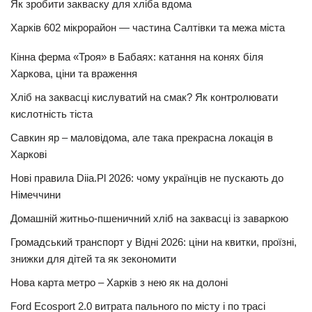
Як зробити закваску для хліба вдома
Харків 602 мікрорайон — частина Салтівки та межа міста
Кінна ферма «Троя» в Бабаях: катання на конях біля
Харкова, ціни та враження
Хліб на заквасці кислуватий на смак? Як контролювати
кислотність тіста
Савкин яр – маловідома, але така прекрасна локація в
Харкові
Нові правила Diia.Pl 2026: чому українців не пускають до
Німеччини
Домашній житньо-пшеничний хліб на заквасці із заваркою
Громадський транспорт у Відні 2026: ціни на квитки, проїзні,
знижки для дітей та як зекономити
Нова карта метро – Харків з нею як на долоні
Ford Ecosport 2.0 витрата пального по місту і по трасі