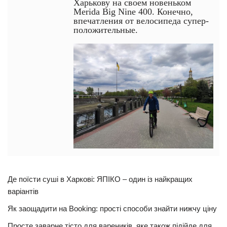
Харькову на своем новеньком
Merida Big Nine 400. Конечно,
впечатления от велосипеда супер-
положительные.
Де поїсти суші в Харкові: ЯПІКО – один із найкращих
варіантів
Як заощадити на Booking: прості способи знайти нижчу ціну
Просте заварне тісто для вареників, яке також підійде для