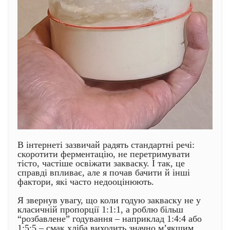
В інтернеті зазвичай радять стандартні речі:
скоротити ферментацію, не перетримувати
тісто, частіше освіжати закваску. І так, це
справді впливає, але я почав бачити й інші
фактори, які часто недооцінюють.
Я звернув увагу, що коли годую закваску не у
класичній пропорції 1:1:1, а роблю більш
“розбавлене” годування – наприклад 1:4:4 або
1:5:5 – смак хліба виходить значно м’якшим.