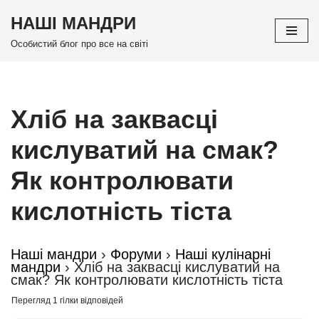
НАШІ МАНДРИ
Перейти
Особистий блог про все на світі
до
вмісту
Хліб на заквасці
кислуватий на смак?
Як контролювати
кислотність тіста
Наші мандри
›
Форуми
›
Наші кулінарні
мандри
›
Хліб на заквасці кислуватий на
смак? Як контролювати кислотність тіста
Перегляд 1 гілки відповідей