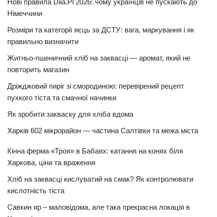
Нові правила Diia.Pl 2026: чому українців не пускають до
Німеччини
Розміри та категорії яєць за ДСТУ: вага, маркування і як
правильно визначити
Житньо-пшеничний хліб на заквасці — аромат, який не
повторить магазин
Дріжджовий пиріг зі смородиною: перевірений рецепт
пухкого тіста та смачної начинки
Як зробити закваску для хліба вдома
Харків 602 мікрорайон — частина Салтівки та межа міста
Кінна ферма «Троя» в Бабаях: катання на конях біля
Харкова, ціни та враження
Хліб на заквасці кислуватий на смак? Як контролювати
кислотність тіста
Савкин яр – маловідома, але така прекрасна локація в