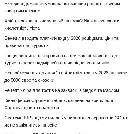
Еклери в домашніх умовах: покроковий рецепт з ніжним
заварним кремом
Хліб на заквасці кислуватий на смак? Як контролювати
кислотність тіста
Венеція вводить платний вхід у 2026 році: дати, ціни та
правила для туристів
Греція вводить нові правила на пляжах: обмеження для
туристів через надмірний наплив відпочивальників
Нові обмеження для водіїв в Австрії з травня 2026: штрафи
до 5000 євро та екозони
Рецепт хліба для тостів на заквасці з медом та маслом
Кінна ферма «Троя» в Бабаях: катання на конях біля
Харкова, ціни та враження
Система EES: що змінилось у вильотах з аеропортів ЄС та
як не запізнитись на рейс