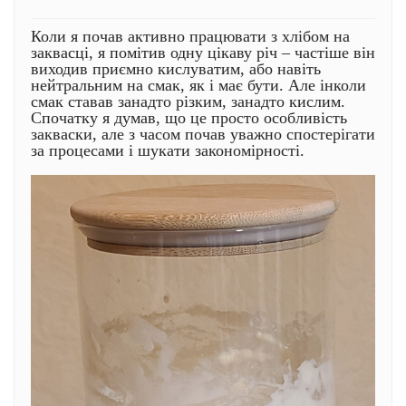
Коли я почав активно працювати з хлібом на
заквасці, я помітив одну цікаву річ – частіше він
виходив приємно кислуватим, або навіть
нейтральним на смак, як і має бути. Але інколи
смак ставав занадто різким, занадто кислим.
Спочатку я думав, що це просто особливість
закваски, але з часом почав уважно спостерігати
за процесами і шукати закономірності.