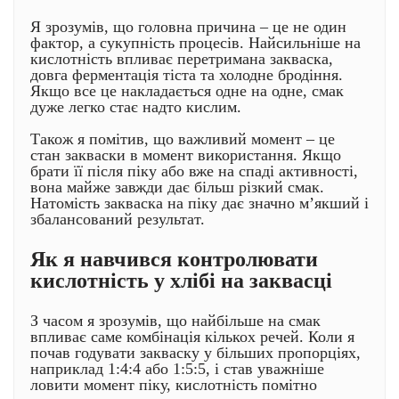
Я зрозумів, що головна причина – це не один
фактор, а сукупність процесів. Найсильніше на
кислотність впливає перетримана закваска,
довга ферментація тіста та холодне бродіння.
Якщо все це накладається одне на одне, смак
дуже легко стає надто кислим.
Також я помітив, що важливий момент – це
стан закваски в момент використання. Якщо
брати її після піку або вже на спаді активності,
вона майже завжди дає більш різкий смак.
Натомість закваска на піку дає значно м’якший і
збалансований результат.
Як я навчився контролювати
кислотність у хлібі на заквасці
З часом я зрозумів, що найбільше на смак
впливає саме комбінація кількох речей. Коли я
почав годувати закваску у більших пропорціях,
наприклад 1:4:4 або 1:5:5, і став уважніше
ловити момент піку, кислотність помітно