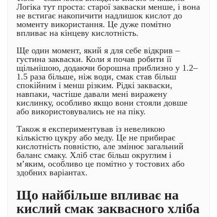
Логіка тут проста: старої закваски менше, і вона
не встигає накопичити надлишок кислот до
моменту використання. Це дуже помітно
впливає на кінцеву кислотність.
Ще один момент, який я для себе відкрив –
густина закваски. Коли я почав робити її
щільнішою, додаючи борошна приблизно у 1.2–
1.5 раза більше, ніж води, смак став більш
спокійним і менш різким. Рідкі закваски,
навпаки, частіше давали мені виражену
кислинку, особливо якщо вони стояли довше
або використовувались не на піку.
Також я експериментував із невеликою
кількістю цукру або меду. Це не прибирає
кислотність повністю, але змінює загальний
баланс смаку. Хліб стає більш округлим і
м’яким, особливо це помітно у тостових або
здобних варіантах.
Що найбільше впливає на
кислий смак заквасного хліба