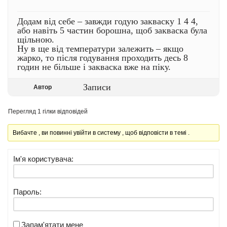
Додам від себе – завжди годую закваску 1 4 4,
або навіть 5 частин борошна, щоб закваска була
щільною.
Ну в ще від температури залежить – якщо
жарко, то після годування проходить десь 8
годин не більше і закваска вже на піку.
Записи
Автор
Перегляд 1 гілки відповідей
Вибачте , ви повинні увійти в систему , щоб відповісти в темі .
Ім'я користувача:
Пароль:
Запам'ятати мене