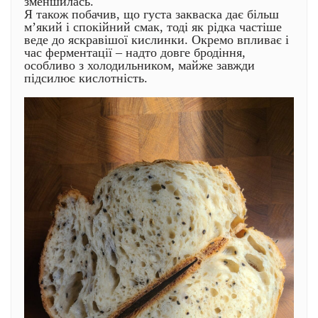
зменшилась.
Я також побачив, що густа закваска дає більш
м’який і спокійний смак, тоді як рідка частіше
веде до яскравішої кислинки. Окремо впливає і
час ферментації – надто довге бродіння,
особливо з холодильником, майже завжди
підсилює кислотність.