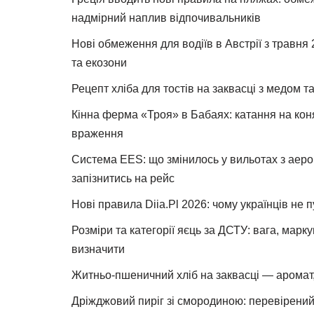
надмірний наплив відпочивальників
Нові обмеження для водіїв в Австрії з травня
та екозони
Рецепт хліба для тостів на заквасці з медом 
Кінна ферма «Троя» в Бабаях: катання на коня
враження
Система EES: що змінилось у вильотах з аеро
запізнитись на рейс
Нові правила Diia.Pl 2026: чому українців не 
Розміри та категорії яєць за ДСТУ: вага, марк
визначити
Житньо-пшеничний хліб на заквасці — аромат,
Дріжджовий пиріг зі смородиною: перевірений 