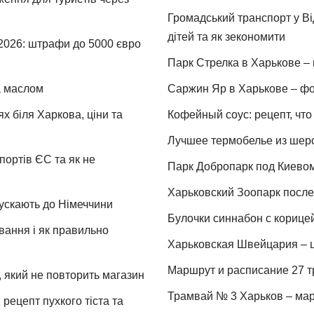
Громадський транспорт у Від
дітей та як зекономити
 2026: штрафи до 5000 євро
Парк Стрелка в Харькове – 
та маслом
Саржин Яр в Харькове – фо
х біля Харкова, ціни та
Кофейный соус: рецепт, что 
Лучшее термобелье из шер
портів ЄС та як не
Парк Добропарк под Киевом 
Харьковский Зоопарк после 
пускають до Німеччини
Булочки синнабон с корице
ування і як правильно
Харьковская Швейцария – ц
Маршрут и расписание 27 т
 який не повторить магазин
Трамвай № 3 Харьков – мар
рецепт пухкого тіста та