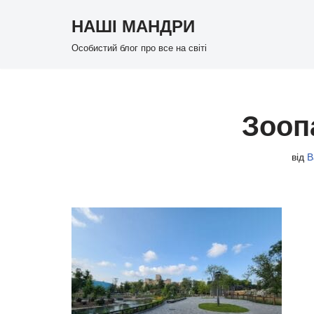
НАШІ МАНДРИ
Перейти
Особистий блог про все на світі
до
вмісту
Зооп
від
В