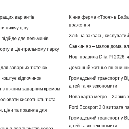
кращих варіантів
Кінна ферма «Троя» в Бабая
враження
ти нижчу ціну
Хліб на заквасці кислуватий
 підійде для пельменів
Савкин яр – маловідома, ал
спорту в Центральному парку
Нові правила Diia.Pl 2026: 
для заварних тістечок
Домашній житньо-пшеничний 
и коштує відпочинок
Громадський транспорт у Від
дітей та як зекономити
т з ніжним заварним кремом
Нова карта метро – Харків з
ролювати кислотність тіста
Ford Ecosport 2.0 витрата па
и, ціни та правила для
Громадський транспорт у Від
дітей та як зекономити
ження для туристів через