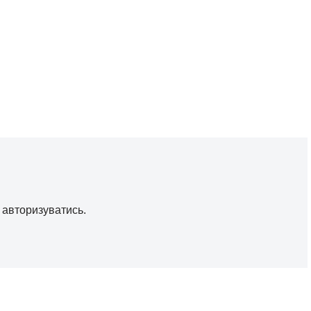
о
авторизуватись
.