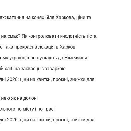
х: катання на конях біля Харкова, ціни та
 на смак? Як контролювати кислотність тіста
е така прекрасна локація в Харкові
чому українців не пускають до Німеччини
хліб на заквасці із заваркою
ні 2026: ціни на квитки, проїзні, знижки для
 нею як на долоні
льного по місту і по трасі
ні 2026: ціни на квитки, проїзні, знижки для