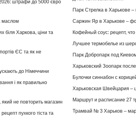
 2026: штрафи до 5000 євро
Парк Стрелка в Харькове – 
та маслом
Саржин Яр в Харькове – фо
х біля Харкова, ціни та
Кофейный соус: рецепт, что 
Лучшее термобелье из шер
портів ЄС та як не
Парк Добропарк под Киевом 
Харьковский Зоопарк после 
пускають до Німеччини
Булочки синнабон с корице
ування і як правильно
Харьковская Швейцария – ц
Маршрут и расписание 27 т
 який не повторить магазин
Трамвай № 3 Харьков – мар
рецепт пухкого тіста та