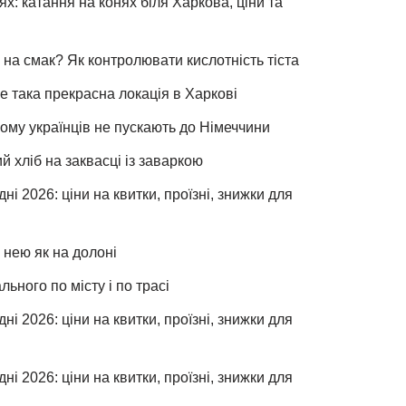
х: катання на конях біля Харкова, ціни та
 на смак? Як контролювати кислотність тіста
е така прекрасна локація в Харкові
чому українців не пускають до Німеччини
хліб на заквасці із заваркою
ні 2026: ціни на квитки, проїзні, знижки для
 нею як на долоні
льного по місту і по трасі
ні 2026: ціни на квитки, проїзні, знижки для
ні 2026: ціни на квитки, проїзні, знижки для