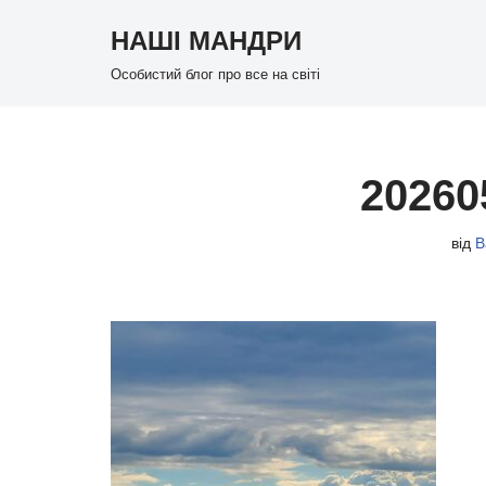
НАШІ МАНДРИ
Перейти
Особистий блог про все на світі
до
вмісту
20260
від
В