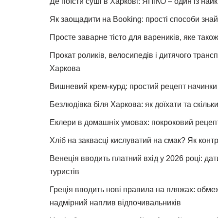
Де поїсти суші в Харкові: ЯПІКО – один із най
Як заощадити на Booking: прості способи знай
Просте заварне тісто для вареників, яке також
Прокат роликів, велосипедів і дитячого тран
Харкова
Вишневий крем-курд: простий рецепт начинки 
Безлюдівка біля Харкова: як доїхати та скільк
Еклери в домашніх умовах: покроковий рецеп
Хліб на заквасці кислуватий на смак? Як конт
Венеція вводить платний вхід у 2026 році: дат
туристів
Греція вводить нові правила на пляжах: обме
надмірний наплив відпочивальників