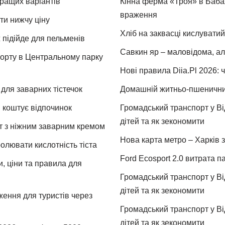
кращих варіантів
Кінна ферма «Троя» в Бабая
враження
ти нижчу ціну
Хліб на заквасці кислуватий
 підійде для пельменів
Савкин яр – маловідома, ал
спорту в Центральному парку
Нові правила Diia.Pl 2026: 
для заварних тістечок
Домашній житньо-пшеничний 
и коштує відпочинок
Громадський транспорт у Від
дітей та як зекономити
т з ніжним заварним кремом
Нова карта метро – Харків з
ролювати кислотність тіста
Ford Ecosport 2.0 витрата па
и, ціни та правила для
Громадський транспорт у Від
дітей та як зекономити
ження для туристів через
Громадський транспорт у Від
дітей та як зекономити