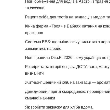
Нові обмеження для водіїв в Австрії з травня
та екозони
Рецепт хліба для тостів на заквасці з медом 
Кінна ферма «Троя» в Бабаях: катання на коня
враження
Система EES: що змінилось у вильотах з аеро
запізнитись на рейс
Нові правила Diia.Pl 2026: чому українців не 
Розміри та категорії яєць за ДСТУ: вага, марк
визначити
Житньо-пшеничний хліб на заквасці — аромат,
Дріжджовий пиріг зі смородиною: перевірений 
смачної начинки
Як зробити закваску для хліба вдома