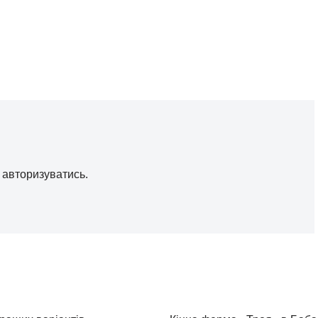
о
авторизуватись
.