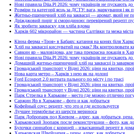
Нові правила Diia.Pl 2026: чому українців не пускають д
Розміри та категорії яєць за ДСТУ: вага, маркування і як
Житньо-пшеничний хліб на заквасці — аромат, який не п
Дріжджовий пиріг зі смородиною: перевірений рецепт пух
Як зробити закваску для хліба вдома
Харків 602 мікрорайон — частина Салтівки та межа міста
Кінна ферма «Троя» в Бабаях: катання на конях біля Харк
Хліб на заквасці кислуватий на смак? Як контролювати ки
Савкин яр – маловідома, але така прекрасна локація в Хар
Нові правила Diia.Pl 2026: чому українців не пускають д
Домашній житньо-пшеничний хліб на заквасці із заварко
Громадський транспорт у Відні 2026: ціни на квитки, прої
Нова карта метро – Харків з нею як на долоні
Ford Ecosport 2.0 витрата пального по місту і по трасі
Громадський транспорт у Відні 2026: ціни на квитки, прої
Громадський транспорт у Відні 2026: ціни на квитки, прої
Парк Стрелка в Харькове – место где можно отлично пог
Саржин Яр в Харькове – фото и как добраться
Кофейный соус: рецепт, что это и где используется
Лучшее термобелье из шерсти мериноса
Парк Добропарк под Киевом – адрес, как добраться, цена
Харьковский Зоопарк после реконструкции – фото, как д
Булочки синнабон с корицей – изысканный рецепт в дом
Харьковская Швейцария – цены, адрес, как добраться