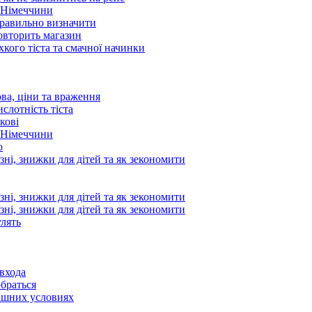
о Німеччини
 правильно визначити
овторить магазин
кого тіста та смачної начинки
ова, ціни та враження
слотність тіста
кові
о Німеччини
ю
зні, знижки для дітей та як зекономити
зні, знижки для дітей та як зекономити
зні, знижки для дітей та як зекономити
улять
 входа
обраться
ашних условиях