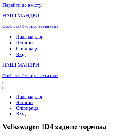
Перейти до вмісту
НАШІ МАНДРИ
Особистий блог про все на світі
Наші мандри
Новини
Співпраця
Вхід
НАШІ МАНДРИ
Особистий блог про все на світі
Меню
навігації
Меню
навігації
Наші мандри
Новини
Співпраця
Вхід
Volkswagen ID4 задние тормоза