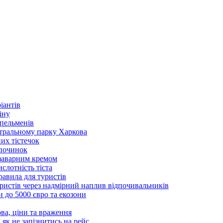
іантів
іну
 пельменів
нтральному парку Харкова
их тістечок
дпочинок
 заварним кремом
слотність тіста
равила для туристів
уристів через надмірний наплив відпочивальників
и до 5000 євро та екозони
ова, ціни та враження
 як не запізнитись на рейс