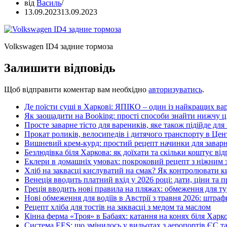
від
Василь
13.09.2023
13.09.2023
Volkswagen ID4 задние тормоза
Залишити відповідь
Щоб відправити коментар вам необхідно
авторизуватись
.
Де поїсти суші в Харкові: ЯПІКО – один із найкращих вар
Як заощадити на Booking: прості способи знайти нижчу ц
Просте заварне тісто для вареників, яке також підійде для
Прокат роликів, велосипедів і дитячого транспорту в Це
Вишневий крем-курд: простий рецепт начинки для заварн
Безлюдівка біля Харкова: як доїхати та скільки коштує ві
Еклери в домашніх умовах: покроковий рецепт з ніжним
Хліб на заквасці кислуватий на смак? Як контролювати ки
Венеція вводить платний вхід у 2026 році: дати, ціни та п
Греція вводить нові правила на пляжах: обмеження для т
Нові обмеження для водіїв в Австрії з травня 2026: штраф
Рецепт хліба для тостів на заквасці з медом та маслом
Кінна ферма «Троя» в Бабаях: катання на конях біля Харк
Система EES: що змінилось у вильотах з аеропортів ЄС та