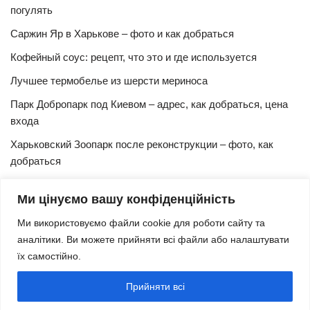
погулять
Саржин Яр в Харькове – фото и как добраться
Кофейный соус: рецепт, что это и где используется
Лучшее термобелье из шерсти мериноса
Парк Добропарк под Киевом – адрес, как добраться, цена
входа
Харьковский Зоопарк после реконструкции – фото, как
добраться
Булочки синнабон с корицей – изысканный рецепт в
Ми цінуємо вашу конфіденційність
домашних условиях
Ми використовуємо файли cookie для роботи сайту та
Харьковская Швейцария – цены, адрес, как добраться
аналітики. Ви можете прийняти всі файли або налаштувати
Маршрут и расписание 27 троллейбуса (Харьков)
їх самостійно.
Трамвай № 3 Харьков – маршрут, время и интервал
Прийняти всі
движения