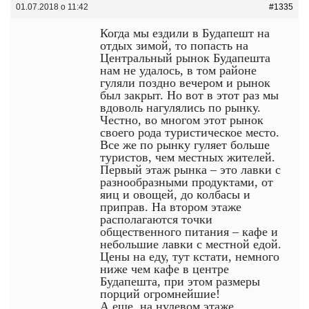
01.07.2018 о 11:42
#1335
Когда мы ездили в Будапешт на
отдых зимой, то попасть на
Центральный рынок Будапешта
нам не удалось, в том районе
гуляли поздно вечером и рынок
был закрыт. Но вот в этот раз мы
вдоволь нагулялись по рынку.
Честно, во многом этот рынок
своего рода туристическое место.
Все же по рынку гуляет больше
туристов, чем местных жителей.
Первый этаж рынка – это лавки с
разнообразными продуктами, от
яиц и овощей, до колбасы и
приправ. На втором этаже
располагаются точки
общественного питания – кафе и
небольшие лавки с местной едой.
Цены на еду, тут кстати, немного
ниже чем кафе в центре
Будапешта, при этом размеры
порций огромнейшие!
А еще, на нулевом этаже