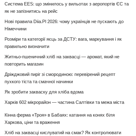
Система EES: що змінилось у вильотах з аеропортів ЄС та
як не запізнитись на рейс
Нові правила Diia.Pl 2026: чому українців не пускають до
Німеччини
Розміри та категорії яєць за ДСТУ: вага, маркування і як
правильно визначити
Житньо-пшеничний хліб на заквасці — аромат, який не
повторить магазин
Дріжджовий пиріг зі смородиною: перевірений рецепт
пухкого тіста та смачної начинки
Як зробити закваску для хліба вдома
Харків 602 мікрорайон — частина Салтівки та межа міста
Кінна ферма «Троя» в Бабаях: катання на конях біля
Харкова, ціни та враження
Хліб на заквасці кислуватий на смак? Як контролювати