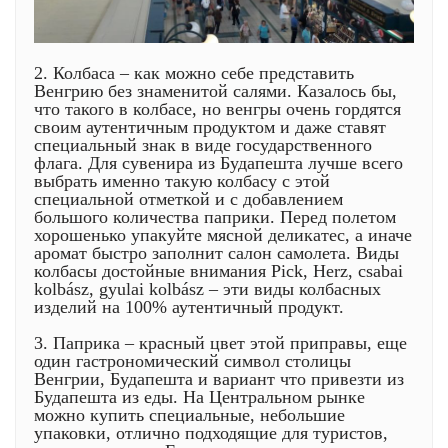
2. Колбаса – как можно себе представить
Венгрию без знаменитой салями. Казалось бы,
что такого в колбасе, но венгры очень гордятся
своим аутентичным продуктом и даже ставят
специальный знак в виде государственного
флага. Для сувенира из Будапешта лучше всего
выбрать именно такую колбасу с этой
специальной отметкой и с добавлением
большого количества паприки. Перед полетом
хорошенько упакуйте мясной деликатес, а иначе
аромат быстро заполнит салон самолета. Виды
колбасы достойные внимания Pick, Herz, csabai
kolbász, gyulai kolbász – эти виды колбасных
изделий на 100% аутентичный продукт.
3. Паприка – красный цвет этой приправы, еще
один гастрономический символ столицы
Венгрии, Будапешта и вариант что привезти из
Будапешта из еды. На Центральном рынке
можно купить специальные, небольшие
упаковки, отлично подходящие для туристов,