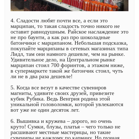
4. Сладости любят почти все, а если это
марципан, то такая сладость точно никого не
оставит равнодушным. Райское наслаждение это
не про баунти, а как раз про шоколадные
батончики с марципаном. Небольшая подсказка,
покупайте марципаны в сетевых магазинах типа
Лидл, там они намного дешевле, чем на рынке.
Удивительное дело, на Центральном рынке
марципан стоил 700 форинтов, а этажом ниже,
в супермаркете такой же батончик стоил, чуть
ли не в два раза дешевле!
5. Когда все везут в качестве сувениров
магниты, удивите своих друзей, привезите
кубик Рубика. Ведь Венгрия родина этой
уникальной головоломки, которой увлекаются
вот уже не один десяток лет.
6. Вышивка и кружева – дорого, но очень
круто! Сумки, блузы, платья – чего только не
расшивают местные мастерицы, но такие
сувениры не каждому по карману. Но ручная