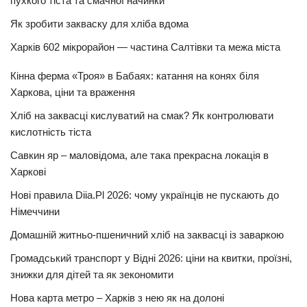
пухкого тіста та смачної начинки
Як зробити закваску для хліба вдома
Харків 602 мікрорайон — частина Салтівки та межа міста
Кінна ферма «Троя» в Бабаях: катання на конях біля
Харкова, ціни та враження
Хліб на заквасці кислуватий на смак? Як контролювати
кислотність тіста
Савкин яр – маловідома, але така прекрасна локація в
Харкові
Нові правила Diia.Pl 2026: чому українців не пускають до
Німеччини
Домашній житньо-пшеничний хліб на заквасці із заваркою
Громадський транспорт у Відні 2026: ціни на квитки, проїзні,
знижки для дітей та як зекономити
Нова карта метро – Харків з нею як на долоні