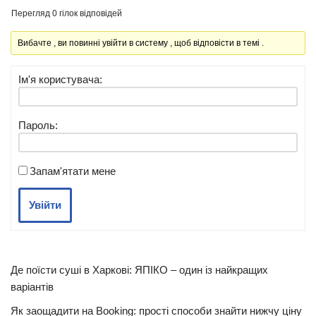
Перегляд 0 гілок відповідей
Вибачте , ви повинні увійти в систему , щоб відповісти в темі .
Ім'я користувача:
Пароль:
Запам'ятати мене
Увійти
Де поїсти суші в Харкові: ЯПІКО – один із найкращих
варіантів
Як заощадити на Booking: прості способи знайти нижчу ціну