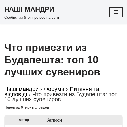
НАШІ МАНДРИ
Перейти
Особистий блог про все на світі
до
вмісту
Что привезти из
Будапешта: топ 10
лучших сувениров
Наші мандри
›
Форуми
›
Питання та
відповіді
›
Что привезти из Будапешта: топ
10 лучших сувениров
Перегляд 0 гілок відповідей
Записи
Автор