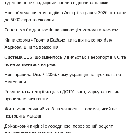
туристів через надмірний наплив відпочивальників
Нові обмеження для водіїв в Австрії з травня 2026: штрафи
до 5000 євро та екозони
Рецепт хліба для тостів на заквасці з медом та маслом
Кінна ферма «Троя» в Бабаях: катання на конях біля
Харкова, ціни та враження
Система EES: що змінилось у вильотах з аеропортів ЄС та
як не запізнитись на рейс
Нові правила Diia.Pl 2026: чому українців не пускають до
Німеччини
Розміри та категорії яєць за ДСТУ: вага, маркування і як
правильно визначити
Житньо-пшеничний хліб на заквасці — аромат, який не
повторить магазин
Дріжджовий пиріг зі смородиною: перевірений рецепт