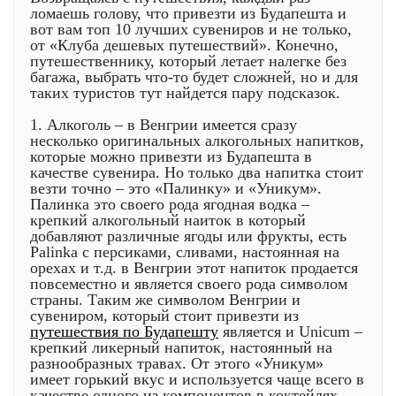
ломаешь голову, что привезти из Будапешта и
вот вам топ 10 лучших сувениров и не только,
от «Клуба дешевых путешествий». Конечно,
путешественнику, который летает налегке без
багажа, выбрать что-то будет сложней, но и для
таких туристов тут найдется пару подсказок.
1. Алкоголь – в Венгрии имеется сразу
несколько оригинальных алкогольных напитков,
которые можно привезти из Будапешта в
качестве сувенира. Но только два напитка стоит
везти точно – это «Палинку» и «Уникум».
Палинка это своего рода ягодная водка –
крепкий алкогольный наиток в который
добавляют различные ягоды или фрукты, есть
Palinka с персиками, сливами, настоянная на
орехах и т.д. в Венгрии этот напиток продается
повсеместно и является своего рода символом
страны. Таким же символом Венгрии и
сувениром, который стоит привезти из
путешествия по Будапешту
является и Unicum –
крепкий ликерный напиток, настоянный на
разнообразных травах. От этого «Уникум»
имеет горький вкус и используется чаще всего в
качестве одного из компонентов в коктейлях.