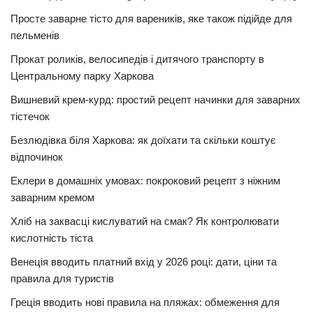
Просте заварне тісто для вареників, яке також підійде для
пельменів
Прокат роликів, велосипедів і дитячого транспорту в
Центральному парку Харкова
Вишневий крем-курд: простий рецепт начинки для заварних
тістечок
Безлюдівка біля Харкова: як доїхати та скільки коштує
відпочинок
Еклери в домашніх умовах: покроковий рецепт з ніжним
заварним кремом
Хліб на заквасці кислуватий на смак? Як контролювати
кислотність тіста
Венеція вводить платний вхід у 2026 році: дати, ціни та
правила для туристів
Греція вводить нові правила на пляжах: обмеження для