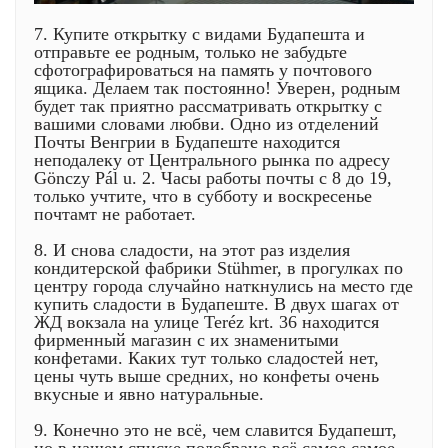
7. Купите открытку с видами Будапешта и
отправьте ее родным, только не забудьте
сфотографироваться на память у почтового
ящика. Делаем так постоянно! Уверен, родным
будет так приятно рассматривать открытку с
вашими словами любви. Одно из отделений
Почты Венгрии в Будапеште находится
неподалеку от Центрального рынка по адресу
Gönczy Pál u. 2. Часы работы почты с 8 до 19,
только учтите, что в субботу и воскресенье
почтамт не работает.
8. И снова сладости, на этот раз изделия
кондитерской фабрики Stühmer, в прогулках по
центру города случайно наткнулись на место где
купить сладости в Будапеште. В двух шагах от
ЖД вокзала на улице Teréz krt. 36 находится
фирменный магазин с их знаменитыми
конфетами. Каких тут только сладостей нет,
цены чуть выше средних, но конфеты очень
вкусные и явно натуральные.
9. Конечно это не всё, чем славится Будапешт,