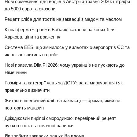
Нові обмеження для водіїв в Австрії з травня 2026: штрафи
до 5000 євро та екозони
Рецепт хліба для тостів на заквасці з медом та маслом
Кінна ферма «Троя» в Бабаях: катання на конях біля
Харкова, ціни та враження
Система EES: що змінилось у вильотах з аеропортів ЄС та
як не запізнитись на рейс
Нові правила Diia.Pl 2026: чому українців не пускають до
Німеччини
Розміри та категорії яєць за ДСТУ: вага, маркування і як
правильно визначити
Житньо-пшеничний хліб на заквасці — аромат, який не
повторить магазин
Дріжджовий пиріг зі смородиною: перевірений рецепт
пухкого тіста та смачної начинки
Як зробити закваску для хліба вдома