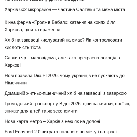
Харків 602 мікрорайон — частина Салтівки та межа міста
Кінна ферма «Троя» в Бабаях: катання на конях біля
Харкова, ціни та враження
Хліб на заквасці кислуватий на смак? Як контролювати
кислотність тіста
Савкин яр – маловідома, але така прекрасна локація в
Харкові
Нові правила Diia.Pl 2026: чому українців не пускають до
Німеччини
Домашній житньо-пшеничний хліб на заквасці із заваркою
Громадський транспорт у Відні 2026: ціни на квитки, проїзні,
знижки для дітей та як зекономити
Нова карта метро – Харків з нею як на долоні
Ford Ecosport 2.0 витрата пального по місту і по трасі