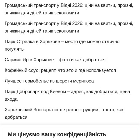
Громадський транспорт у Відні 2026: ціни на квитки, проїзні,
знижки для дітей та як зекономити
Громадський транспорт у Відні 2026: ціни на квитки, проїзні,
знижки для дітей та як зекономити
Парк Стрелка в Харькове – место где можно отлично
погулять
Саржин Яр в Харькове – фото и как добраться
Кофейный соус: рецепт, что это и где используется
Лучшее термобелье из шерсти мериноса
Парк Добропарк под Киевом – адрес, как добраться, цена
входа
Харьковский Зоопарк после реконструкции – фото, как
добраться
Булочки синнабон с корицей – изысканный рецепт в
Ми цінуємо вашу конфіденційність
домашних условиях