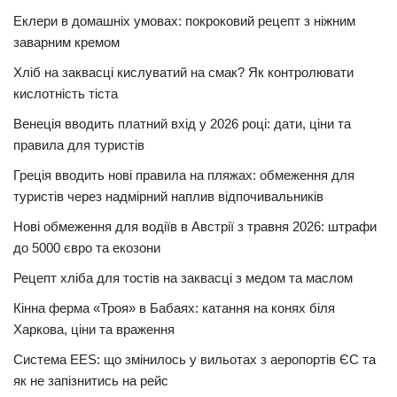
Еклери в домашніх умовах: покроковий рецепт з ніжним
заварним кремом
Хліб на заквасці кислуватий на смак? Як контролювати
кислотність тіста
Венеція вводить платний вхід у 2026 році: дати, ціни та
правила для туристів
Греція вводить нові правила на пляжах: обмеження для
туристів через надмірний наплив відпочивальників
Нові обмеження для водіїв в Австрії з травня 2026: штрафи
до 5000 євро та екозони
Рецепт хліба для тостів на заквасці з медом та маслом
Кінна ферма «Троя» в Бабаях: катання на конях біля
Харкова, ціни та враження
Система EES: що змінилось у вильотах з аеропортів ЄС та
як не запізнитись на рейс