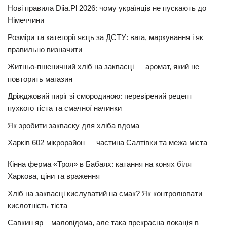
Нові правила Diia.Pl 2026: чому українців не пускають до
Німеччини
Розміри та категорії яєць за ДСТУ: вага, маркування і як
правильно визначити
Житньо-пшеничний хліб на заквасці — аромат, який не
повторить магазин
Дріжджовий пиріг зі смородиною: перевірений рецепт
пухкого тіста та смачної начинки
Як зробити закваску для хліба вдома
Харків 602 мікрорайон — частина Салтівки та межа міста
Кінна ферма «Троя» в Бабаях: катання на конях біля
Харкова, ціни та враження
Хліб на заквасці кислуватий на смак? Як контролювати
кислотність тіста
Савкин яр – маловідома, але така прекрасна локація в