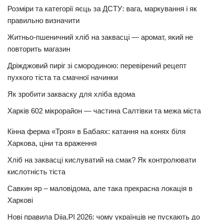
Розміри та категорії яєць за ДСТУ: вага, маркування і як
правильно визначити
Житньо-пшеничний хліб на заквасці — аромат, який не
повторить магазин
Дріжджовий пиріг зі смородиною: перевірений рецепт
пухкого тіста та смачної начинки
Як зробити закваску для хліба вдома
Харків 602 мікрорайон — частина Салтівки та межа міста
Кінна ферма «Троя» в Бабаях: катання на конях біля
Харкова, ціни та враження
Хліб на заквасці кислуватий на смак? Як контролювати
кислотність тіста
Савкин яр – маловідома, але така прекрасна локація в
Харкові
Нові правила Diia.Pl 2026: чому українців не пускають до