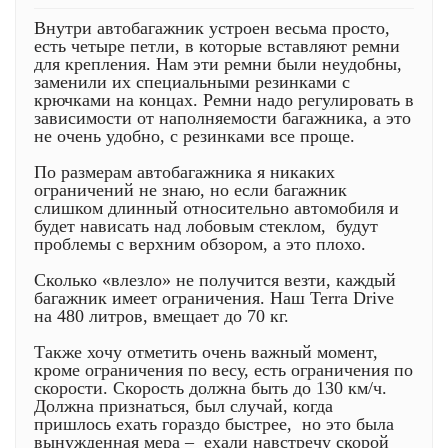
Внутри автобагажник устроен весьма просто,
есть четыре петли, в которые вставляют ремни
для крепления. Нам эти ремни были неудобны,
заменили их специальными резинками с
крючками на концах. Ремни надо регулировать в
зависимости от наполняемости багажника, а это
не очень удобно, с резинками все проще.
По размерам автобагажника я никаких
ограничений не знаю, но если багажник
слишком длинный относительно автомобиля и
будет нависать над лобовым стеклом, будут
проблемы с верхним обзором, а это плохо.
Сколько «влезло» не получится везти, каждый
багажник имеет ограничения. Наш Terra Drive
на 480 литров, вмещает до 70 кг.
Также хочу отметить очень важный момент,
кроме ограничения по весу, есть ограничения по
скорости. Скорость должна быть до 130 км/ч.
Должна признаться, был случай, когда
пришлось ехать гораздо быстрее, но это была
вынужденная мера – ехали навстречу скорой