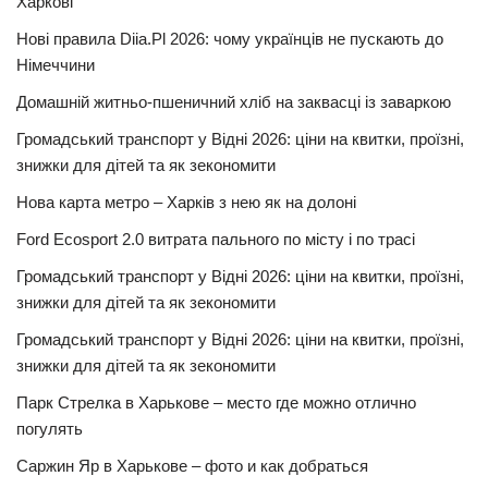
Харкові
Нові правила Diia.Pl 2026: чому українців не пускають до
Німеччини
Домашній житньо-пшеничний хліб на заквасці із заваркою
Громадський транспорт у Відні 2026: ціни на квитки, проїзні,
знижки для дітей та як зекономити
Нова карта метро – Харків з нею як на долоні
Ford Ecosport 2.0 витрата пального по місту і по трасі
Громадський транспорт у Відні 2026: ціни на квитки, проїзні,
знижки для дітей та як зекономити
Громадський транспорт у Відні 2026: ціни на квитки, проїзні,
знижки для дітей та як зекономити
Парк Стрелка в Харькове – место где можно отлично
погулять
Саржин Яр в Харькове – фото и как добраться