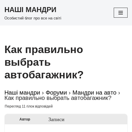
НАШІ МАНДРИ
Перейти
Особистий блог про все на світі
до
вмісту
Как правильно
выбрать
автобагажник?
Наші мандри
›
Форуми
›
Мандри на авто
›
Как правильно выбрать автобагажник?
Перегляд 11 гілок відповідей
Записи
Автор