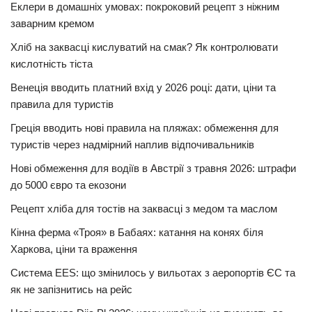
Еклери в домашніх умовах: покроковий рецепт з ніжним
заварним кремом
Хліб на заквасці кислуватий на смак? Як контролювати
кислотність тіста
Венеція вводить платний вхід у 2026 році: дати, ціни та
правила для туристів
Греція вводить нові правила на пляжах: обмеження для
туристів через надмірний наплив відпочивальників
Нові обмеження для водіїв в Австрії з травня 2026: штрафи
до 5000 євро та екозони
Рецепт хліба для тостів на заквасці з медом та маслом
Кінна ферма «Троя» в Бабаях: катання на конях біля
Харкова, ціни та враження
Система EES: що змінилось у вильотах з аеропортів ЄС та
як не запізнитись на рейс