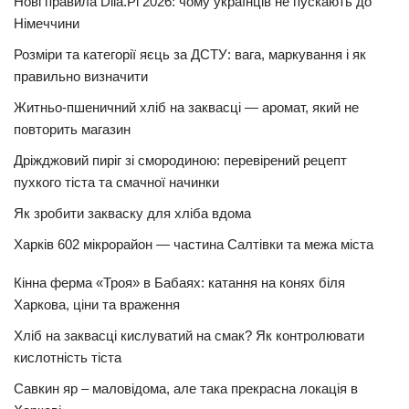
Нові правила Diia.Pl 2026: чому українців не пускають до
Німеччини
Розміри та категорії яєць за ДСТУ: вага, маркування і як
правильно визначити
Житньо-пшеничний хліб на заквасці — аромат, який не
повторить магазин
Дріжджовий пиріг зі смородиною: перевірений рецепт
пухкого тіста та смачної начинки
Як зробити закваску для хліба вдома
Харків 602 мікрорайон — частина Салтівки та межа міста
Кінна ферма «Троя» в Бабаях: катання на конях біля
Харкова, ціни та враження
Хліб на заквасці кислуватий на смак? Як контролювати
кислотність тіста
Савкин яр – маловідома, але така прекрасна локація в