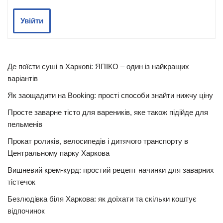
Увійти
Де поїсти суші в Харкові: ЯПІКО – один із найкращих
варіантів
Як заощадити на Booking: прості способи знайти нижчу ціну
Просте заварне тісто для вареників, яке також підійде для
пельменів
Прокат роликів, велосипедів і дитячого транспорту в
Центральному парку Харкова
Вишневий крем-курд: простий рецепт начинки для заварних
тістечок
Безлюдівка біля Харкова: як доїхати та скільки коштує
відпочинок