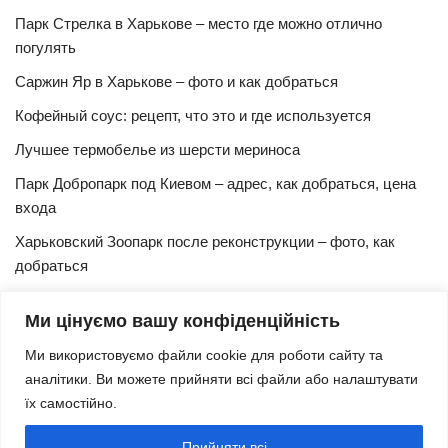
Парк Стрелка в Харькове – место где можно отлично
погулять
Саржин Яр в Харькове – фото и как добраться
Кофейный соус: рецепт, что это и где используется
Лучшее термобелье из шерсти мериноса
Парк Добропарк под Киевом – адрес, как добраться, цена
входа
Харьковский Зоопарк после реконструкции – фото, как
добраться
Булочки синнабон с корицей – изысканный рецепт в
Ми цінуємо вашу конфіденційність
домашних условиях
Ми використовуємо файли cookie для роботи сайту та
Харьковская Швейцария – цены, адрес, как добраться
аналітики. Ви можете прийняти всі файли або налаштувати
Маршрут и расписание 27 троллейбуса (Харьков)
їх самостійно.
Трамвай № 3 Харьков – маршрут, время и интервал
Прийняти всі