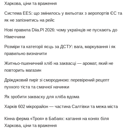
Харкова, ціни та враження
Система EES: що змінилось у вильотах з аеропортів ЄС та
як не запізнитись на рейс
Нові правила Diia.Pl 2026: чому українців не пускають до
Німеччини
Розміри та категорії яєць за ДСТУ: вага, маркування і як
правильно визначити
Житньо-пшеничний хліб на заквасці — аромат, який не
повторить магазин
Дріжджовий пиріг зі смородиною: перевірений рецепт
пухкого тіста та смачної начинки
Як зробити закваску для хліба вдома
Харків 602 мікрорайон — частина Салтівки та межа міста
Кінна ферма «Троя» в Бабаях: катання на конях біля
Харкова, ціни та враження