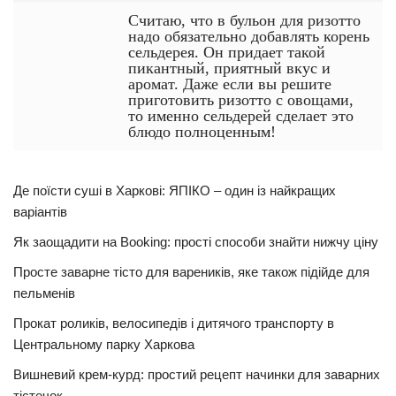
Считаю, что в бульон для ризотто
надо обязательно добавлять корень
сельдерея. Он придает такой
пикантный, приятный вкус и
аромат. Даже если вы решите
приготовить ризотто с овощами,
то именно сельдерей сделает это
блюдо полноценным!
Де поїсти суші в Харкові: ЯПІКО – один із найкращих
варіантів
Як заощадити на Booking: прості способи знайти нижчу ціну
Просте заварне тісто для вареників, яке також підійде для
пельменів
Прокат роликів, велосипедів і дитячого транспорту в
Центральному парку Харкова
Вишневий крем-курд: простий рецепт начинки для заварних
тістечок