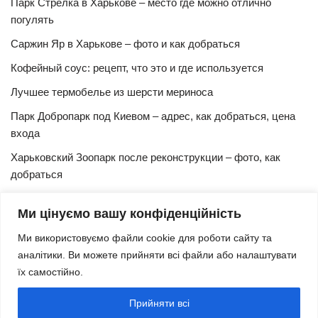
Парк Стрелка в Харькове – место где можно отлично
погулять
Саржин Яр в Харькове – фото и как добраться
Кофейный соус: рецепт, что это и где используется
Лучшее термобелье из шерсти мериноса
Парк Добропарк под Киевом – адрес, как добраться, цена
входа
Харьковский Зоопарк после реконструкции – фото, как
добраться
Булочки синнабон с корицей – изысканный рецепт в
Ми цінуємо вашу конфіденційність
домашних условиях
Ми використовуємо файли cookie для роботи сайту та
Харьковская Швейцария – цены, адрес, как добраться
аналітики. Ви можете прийняти всі файли або налаштувати
Маршрут и расписание 27 троллейбуса (Харьков)
їх самостійно.
Трамвай № 3 Харьков – маршрут, время и интервал
Прийняти всі
движения