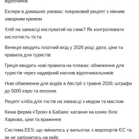
відпочинок
Еклери в домашніх умовах: покроковий рецепт з ніжним
заварним кремом
Хліб на заквасці кислуватий на смак? Як контролювати
кислотність тіста
Венеція вводить платний вхід у 2026 році: дати, ціни та
правила для туристів
Греція вводить нові правила на пляжах: обмеження для
туристів через надмірний наплив відпочивальників
Нові обмеження для водіїв в Австрії з травня 2026: штрафи
до 5000 євро та екозони
Рецепт хліба для тостів на заквасці з медом та маслом
Кінна ферма «Троя» в Бабаях: катання на конях біля
Харкова, ціни та враження
Система EES: що змінилось у вильотах з аеропортів ЄС та
як не запізнитись на рейс