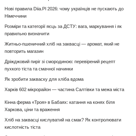
Нові правила Diia.Pl 2026: чому українців не пускають до
Німеччини
Розміри та категорії яєць за ДСТУ: вага, маркування і як
правильно визначити
Житньо-пшеничний хліб на заквасці — аромат, який не
повторить магазин
Дріжджовий пиріг зі смородиною: перевірений рецепт
пухкого тіста та смачної начинки
Як зробити закваску для хліба вдома
Харків 602 мікрорайон — частина Салтівки та межа міста
Кінна ферма «Троя» в Бабаях: катання на конях біля
Харкова, ціни та враження
Хліб на заквасці кислуватий на смак? Як контролювати
кислотність тіста