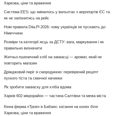
Харкова, ціни та враження
Система EES: що змінилось у вильотах з аеропортів ЄС та
як не запізнитись на рейс
Нові правила Diia.Pl 2026: чому українців не пускають до
Німеччини
Розміри та категорії яєць за ДСТУ: вага, маркування і як
правильно визначити
Житньо-пшеничний хліб на заквасці — аромат, який не
повторить магазин
Дріжджовий пиріг зі смородиною: перевірений рецепт
пухкого тіста та смачної начинки
Як зробити закваску для хліба вдома
Харків 602 мікрорайон — частина Салтівки та межа міста
Кінна ферма «Троя» в Бабаях: катання на конях біля
Харкова, ціни та враження