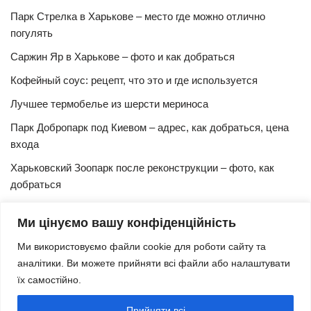
Парк Стрелка в Харькове – место где можно отлично
погулять
Саржин Яр в Харькове – фото и как добраться
Кофейный соус: рецепт, что это и где используется
Лучшее термобелье из шерсти мериноса
Парк Добропарк под Киевом – адрес, как добраться, цена
входа
Харьковский Зоопарк после реконструкции – фото, как
добраться
Булочки синнабон с корицей – изысканный рецепт в
Ми цінуємо вашу конфіденційність
домашних условиях
Ми використовуємо файли cookie для роботи сайту та
Харьковская Швейцария – цены, адрес, как добраться
аналітики. Ви можете прийняти всі файли або налаштувати
Маршрут и расписание 27 троллейбуса (Харьков)
їх самостійно.
Трамвай № 3 Харьков – маршрут, время и интервал
Прийняти всі