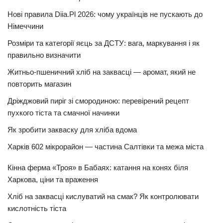
Нові правила Diia.Pl 2026: чому українців не пускають до
Німеччини
Розміри та категорії яєць за ДСТУ: вага, маркування і як
правильно визначити
Житньо-пшеничний хліб на заквасці — аромат, який не
повторить магазин
Дріжджовий пиріг зі смородиною: перевірений рецепт
пухкого тіста та смачної начинки
Як зробити закваску для хліба вдома
Харків 602 мікрорайон — частина Салтівки та межа міста
Кінна ферма «Троя» в Бабаях: катання на конях біля
Харкова, ціни та враження
Хліб на заквасці кислуватий на смак? Як контролювати
кислотність тіста