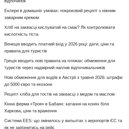
відпочинок
Еклери в домашніх умовах: покроковий рецепт з ніжним
заварним кремом
Хліб на заквасці кислуватий на смак? Як контролювати
кислотність тіста
Венеція вводить платний вхід у 2026 році: дати, ціни та
правила для туристів
Греція вводить нові правила на пляжах: обмеження для
туристів через надмірний наплив відпочивальників
Нові обмеження для водіїв в Австрії з травня 2026: штрафи
до 5000 євро та екозони
Рецепт хліба для тостів на заквасці з медом та маслом
Кінна ферма «Троя» в Бабаях: катання на конях біля
Харкова, ціни та враження
Система EES: що змінилось у вильотах з аеропортів ЄС та
як не запізнитись на рейс