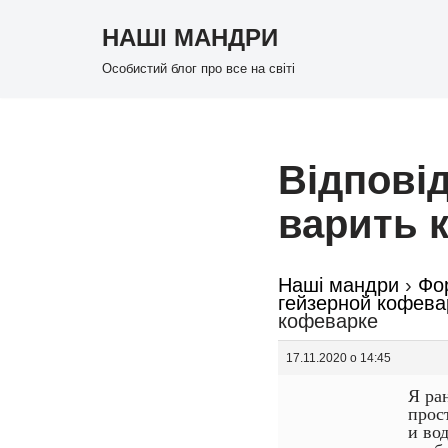
НАШІ МАНДРИ
Перейти
Особистий блог про все на світі
до
вмісту
Відповід
варить 
Наші мандри
›
Фо
гейзерной кофева
кофеварке
17.11.2020 о 14:45
Я ра
прос
и во