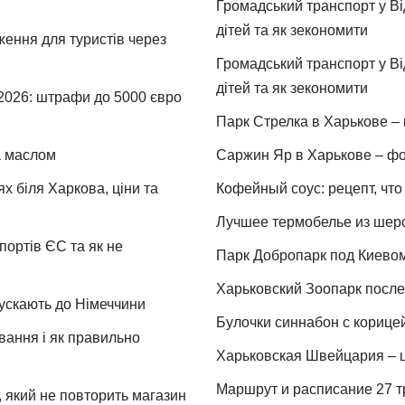
Громадський транспорт у Від
дітей та як зекономити
ження для туристів через
Громадський транспорт у Від
дітей та як зекономити
 2026: штрафи до 5000 євро
Парк Стрелка в Харькове – 
та маслом
Саржин Яр в Харькове – фо
х біля Харкова, ціни та
Кофейный соус: рецепт, что 
Лучшее термобелье из шер
портів ЄС та як не
Парк Добропарк под Киевом 
Харьковский Зоопарк после 
пускають до Німеччини
Булочки синнабон с корице
ування і як правильно
Харьковская Швейцария – ц
Маршрут и расписание 27 т
 який не повторить магазин