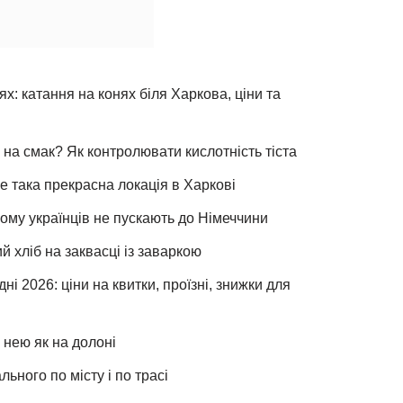
х: катання на конях біля Харкова, ціни та
 на смак? Як контролювати кислотність тіста
е така прекрасна локація в Харкові
чому українців не пускають до Німеччини
хліб на заквасці із заваркою
ні 2026: ціни на квитки, проїзні, знижки для
 нею як на долоні
льного по місту і по трасі