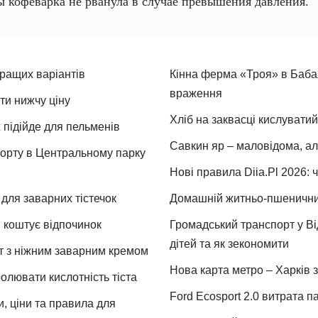
ы кофеварка не рванула в случае превышения давления.
кращих варіантів
Кінна ферма «Троя» в Бабая
враження
ти нижчу ціну
Хліб на заквасці кислуватий
 підійде для пельменів
Савкин яр – маловідома, ал
спорту в Центральному парку
Нові правила Diia.Pl 2026: 
для заварних тістечок
Домашній житньо-пшеничний 
и коштує відпочинок
Громадський транспорт у Від
дітей та як зекономити
т з ніжним заварним кремом
Нова карта метро – Харків з
ролювати кислотність тіста
Ford Ecosport 2.0 витрата па
и, ціни та правила для