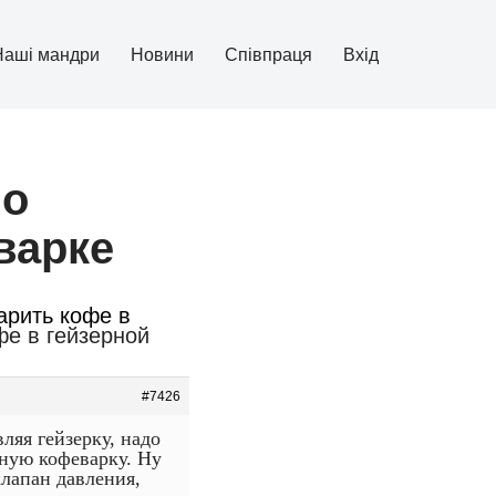
Наші мандри
Новини
Співпраця
Вхід
но
варке
арить кофе в
фе в гейзерной
#7426
ляя гейзерку, надо
рную кофеварку. Ну
клапан давления,