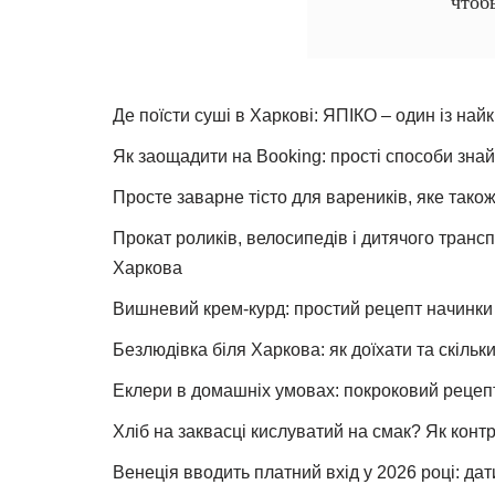
чтоб
Де поїсти суші в Харкові: ЯПІКО – один із най
Як заощадити на Booking: прості способи знай
Просте заварне тісто для вареників, яке також
Прокат роликів, велосипедів і дитячого тран
Харкова
Вишневий крем-курд: простий рецепт начинки 
Безлюдівка біля Харкова: як доїхати та скільк
Еклери в домашніх умовах: покроковий рецеп
Хліб на заквасці кислуватий на смак? Як конт
Венеція вводить платний вхід у 2026 році: дат