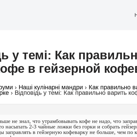
ь у темі: Как правиль
кофе в гейзерной кофе
руми
›
Наші кулінарні мандри
›
Как правильно в
рке
›
Відповідь у темі: Как правильно варить ко
ньше не знал, что утрамбовывать кофе не надо, что заправ
то насыпать 2-3 чайные ложки без горки и собрать гейзе
ды заправлять в гейзерную кофеварку не больше, чем по 