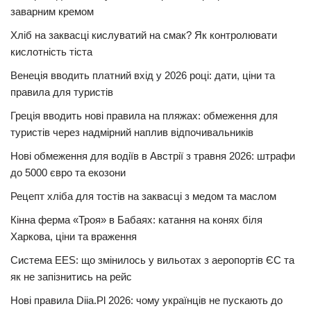
заварним кремом
Хліб на заквасці кислуватий на смак? Як контролювати
кислотність тіста
Венеція вводить платний вхід у 2026 році: дати, ціни та
правила для туристів
Греція вводить нові правила на пляжах: обмеження для
туристів через надмірний наплив відпочивальників
Нові обмеження для водіїв в Австрії з травня 2026: штрафи
до 5000 євро та екозони
Рецепт хліба для тостів на заквасці з медом та маслом
Кінна ферма «Троя» в Бабаях: катання на конях біля
Харкова, ціни та враження
Система EES: що змінилось у вильотах з аеропортів ЄС та
як не запізнитись на рейс
Нові правила Diia.Pl 2026: чому українців не пускають до