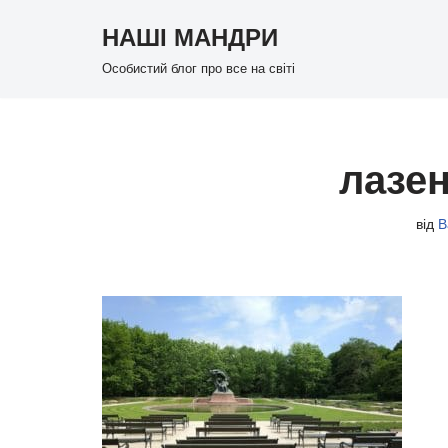
НАШІ МАНДРИ
Перейти
Особистий блог про все на світі
до
вмісту
лазе
від
В