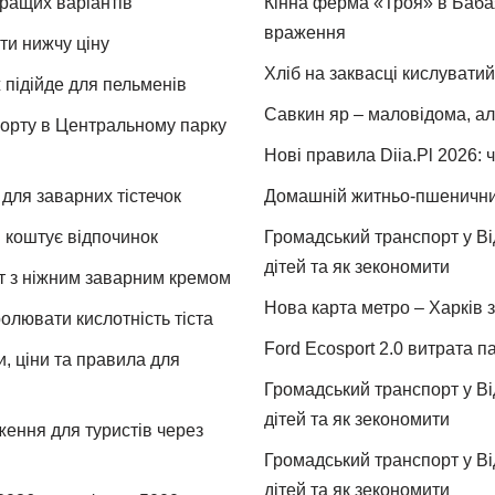
кращих варіантів
Кінна ферма «Троя» в Бабая
враження
ти нижчу ціну
Хліб на заквасці кислуватий
 підійде для пельменів
Савкин яр – маловідома, ал
спорту в Центральному парку
Нові правила Diia.Pl 2026: 
для заварних тістечок
Домашній житньо-пшеничний 
и коштує відпочинок
Громадський транспорт у Від
дітей та як зекономити
т з ніжним заварним кремом
Нова карта метро – Харків з
ролювати кислотність тіста
Ford Ecosport 2.0 витрата па
и, ціни та правила для
Громадський транспорт у Від
дітей та як зекономити
ження для туристів через
Громадський транспорт у Від
дітей та як зекономити