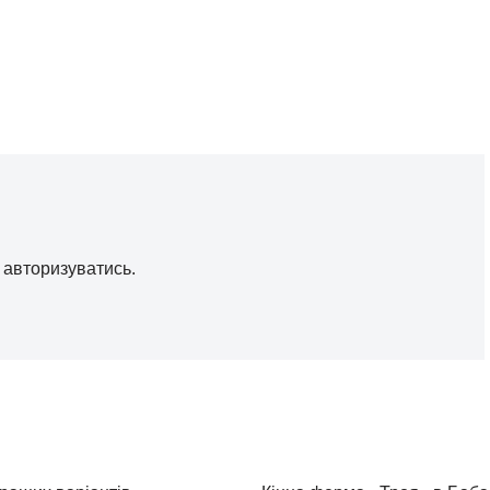
о
авторизуватись
.