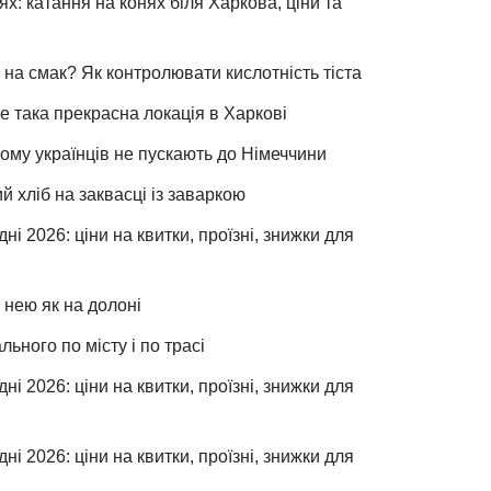
х: катання на конях біля Харкова, ціни та
 на смак? Як контролювати кислотність тіста
е така прекрасна локація в Харкові
чому українців не пускають до Німеччини
хліб на заквасці із заваркою
ні 2026: ціни на квитки, проїзні, знижки для
 нею як на долоні
льного по місту і по трасі
ні 2026: ціни на квитки, проїзні, знижки для
ні 2026: ціни на квитки, проїзні, знижки для