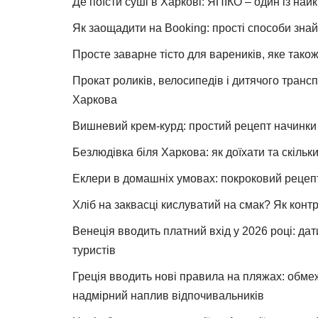
Де поїсти суші в Харкові: ЯПІКО – один із най
Як заощадити на Booking: прості способи знай
Просте заварне тісто для вареників, яке також
Прокат роликів, велосипедів і дитячого тран
Харкова
Вишневий крем-курд: простий рецепт начинки 
Безлюдівка біля Харкова: як доїхати та скільк
Еклери в домашніх умовах: покроковий рецеп
Хліб на заквасці кислуватий на смак? Як конт
Венеція вводить платний вхід у 2026 році: дат
туристів
Греція вводить нові правила на пляжах: обме
надмірний наплив відпочивальників