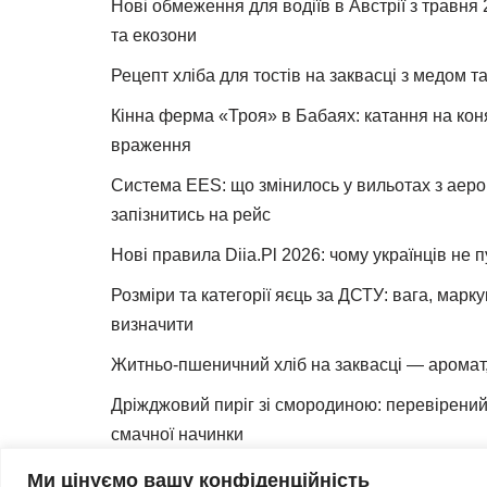
Нові обмеження для водіїв в Австрії з травня
та екозони
Рецепт хліба для тостів на заквасці з медом 
Кінна ферма «Троя» в Бабаях: катання на коня
враження
Система EES: що змінилось у вильотах з аеро
запізнитись на рейс
Нові правила Diia.Pl 2026: чому українців не 
Розміри та категорії яєць за ДСТУ: вага, марк
визначити
Житньо-пшеничний хліб на заквасці — аромат,
Дріжджовий пиріг зі смородиною: перевірений 
смачної начинки
Як зробити закваску для хліба вдома
Ми цінуємо вашу конфіденційність