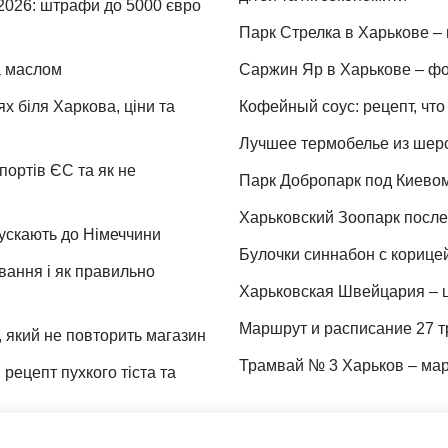
 2026: штрафи до 5000 євро
Парк Стрелка в Харькове – 
та маслом
Саржин Яр в Харькове – фо
х біля Харкова, ціни та
Кофейный соус: рецепт, что 
Лучшее термобелье из шер
портів ЄС та як не
Парк Добропарк под Киевом 
Харьковский Зоопарк после 
пускають до Німеччини
Булочки синнабон с корице
ування і як правильно
Харьковская Швейцария – ц
Маршрут и расписание 27 т
 який не повторить магазин
Трамвай № 3 Харьков – мар
рецепт пухкого тіста та