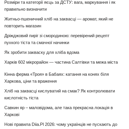
Розміри та категорії яєць за ДСТУ: вага, маркування і як
правильно визначити
Житньо-пшеничний хліб на заквасці — аромат, який не
повторить магазин
Дріжджовий пиріг зі смородиною: перевірений рецепт
пухкого тіста та смачної начинки
Як зробити закваску для хліба вдома
Харків 602 мікрорайон — частина Салтівки та межа міста
Кінна ферма «Троя» в Бабаях: катання на конях біля
Харкова, ціни та враження
Хліб на заквасці кислуватий на смак? Як контролювати
кислотність тіста
Савкин яр – маловідома, але така прекрасна локація в
Харкові
Нові правила Diia.Pl 2026: чому українців не пускають до