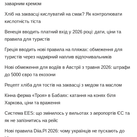
заварним кремом
Хліб на заквасці кислуватий на смак? Як контролювати
кислотність тіста
Венеція вводить платний вхід у 2026 році: дати, ціни та
правила для туристів
Греція вводить нові правила на пляжах: обмеження для
туристів через надмірний наплив відпочивальників
Нові обмеження для водіїв в Австрії з травня 2026: штрафи
до 5000 євро та екозони
Рецепт хліба для тостів на заквасці з медом та маслом
Кінна ферма «Троя» в Бабаях: катання на конях біля
Харкова, ціни та враження
Система EES: що змінилось у вильотах з аеропортів ЄС та
як не запізнитись на рейс
Нові правила Diia.Pl 2026: чому українців не пускають до