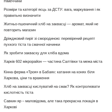
Німеччини
Розміри та категорії яєць за ДСТУ: вага, маркування і як
правильно визначити
Житньо-пшеничний хліб на заквасці — аромат, який не
повторить магазин
Дріжджовий пиріг зі смородиною: перевірений рецепт
пухкого тіста та смачної начинки
Як зробити закваску для хліба вдома
Харків 602 мікрорайон — частина Салтівки та межа міста
Кінна ферма «Троя» в Бабаях: катання на конях біля
Харкова, ціни та враження
Хліб на заквасці кислуватий на смак? Як контролювати
кислотність тіста
Савкин яр – маловідома, але така прекрасна локація в
Харкові