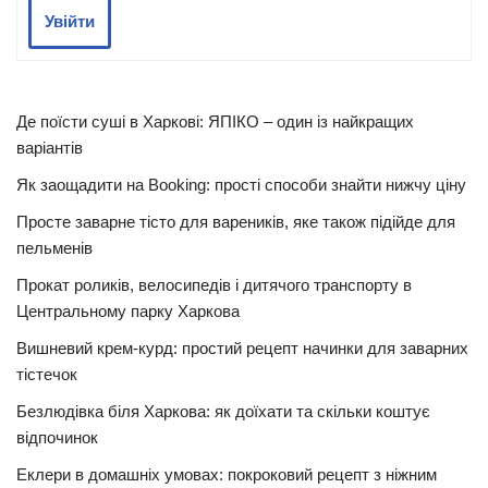
Увійти
Де поїсти суші в Харкові: ЯПІКО – один із найкращих
варіантів
Як заощадити на Booking: прості способи знайти нижчу ціну
Просте заварне тісто для вареників, яке також підійде для
пельменів
Прокат роликів, велосипедів і дитячого транспорту в
Центральному парку Харкова
Вишневий крем-курд: простий рецепт начинки для заварних
тістечок
Безлюдівка біля Харкова: як доїхати та скільки коштує
відпочинок
Еклери в домашніх умовах: покроковий рецепт з ніжним