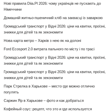
Нові правила Diia.Pl 2026: чому українців не пускають до
Німеччини
Домашній житньо-пшеничний хліб на заквасці із заваркою
Громадський транспорт у Відні 2026: ціни на квитки, проїзні,
знижки для дітей та як зекономити
Нова карта метро – Харків з нею як на долоні
Ford Ecosport 2.0 витрата пального по місту і по трасі
Громадський транспорт у Відні 2026: ціни на квитки, проїзні,
знижки для дітей та як зекономити
Громадський транспорт у Відні 2026: ціни на квитки, проїзні,
знижки для дітей та як зекономити
Парк Стрелка в Харькове – место где можно отлично
погулять
Саржин Яр в Харькове – фото и как добраться
Кофейный соус: рецепт, что это и где используется