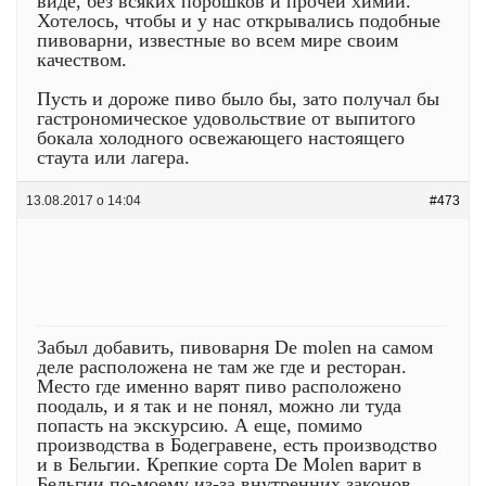
виде, без всяких порошков и прочей химии.
Хотелось, чтобы и у нас открывались подобные
пивоварни, известные во всем мире своим
качеством.
Пусть и дороже пиво было бы, зато получал бы
гастрономическое удовольствие от выпитого
бокала холодного освежающего настоящего
стаута или лагера.
13.08.2017 о 14:04
#473
Забыл добавить, пивоварня De molen на самом
деле расположена не там же где и ресторан.
Место где именно варят пиво расположено
поодаль, и я так и не понял, можно ли туда
попасть на экскурсию. А еще, помимо
производства в Бодегравене, есть производство
и в Бельгии. Крепкие сорта De Molen варит в
Бельгии по-моему из-за внутренних законов.