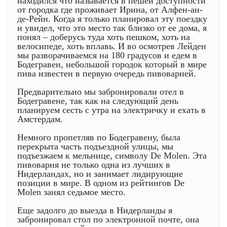
находился что называется в пешей доступности
от городка где проживает Ирина, от Алфен-ан-
де-Рейн. Когда я только планировал эту поездку
и увидел, что это место так близко от ее дома, я
понял – доберусь туда хоть пешком, хоть на
велосипеде, хоть вплавь. И во осмотрев Лейден
мы разворачиваемся на 180 градусов и едем в
Бодегравен, небольшой городок который в мире
пива известен в первую очередь пивоварней.
Предварительно мы забронировали отел в
Бодегравене, так как на следующий день
планируем сесть с утра на электричку и ехать в
Амстердам.
Немного пропетляв по Бодегравену, была
перекрыта часть подъездной улицы, мы
подъезжаем к мельнице, символу De Molen. Эта
пивоварня не только одна из лучших в
Нидерландах, но и занимает лидирующие
позиции в мире. В одном из рейтингов De
Molen занял седьмое место.
Еще задолго до выезда в Нидерланды я
забронировал стол по электронной почте, она