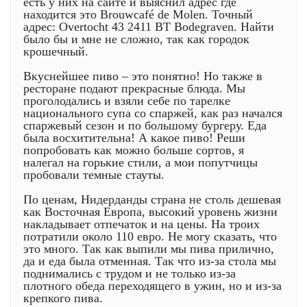
есть у них на сайте и выяснил адрес где
находится это Brouwcafé de Molen. Точный
адрес: Overtocht 43 2411 BT Bodegraven. Найти
было бы и мне не сложно, так как городок
крошечный.
Вкуснейшее пиво – это понятно! Но также в
ресторане подают прекрасные блюда. Мы
проголодались и взяли себе по тарелке
национального супа со спаржей, как раз начался
спаржевый сезон и по большому бургеру. Еда
была восхитительна! А какое пиво! Реши
попробовать как можно больше сортов, я
налегал на горькие стили, а мои попутчицы
пробовали темные стауты.
По ценам, Нидерданды страна не столь дешевая
как Восточная Европа, высокий уровень жизни
накладывает отпечаток и на цены. На троих
потратили около 110 евро. Не могу сказать, что
это много. Так как выпили мы пива прилично,
да и еда была отменная. Так что из-за стола мы
поднимались с трудом и не только из-за
плотного обеда переходящего в ужин, но и из-за
крепкого пива.