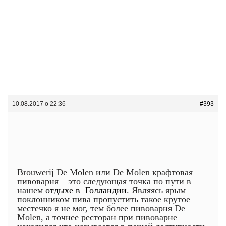
10.08.2017 о 22:36
#393
Brouwerij De Molen или De Molen крафтовая
пивоварня – это следующая точка по пути в
нашем
отдыхе в Голландии
. Являясь ярым
поклонником пива пропустить такое крутое
местечко я не мог, тем более пивоварня De
Molen, а точнее ресторан при пивоварне