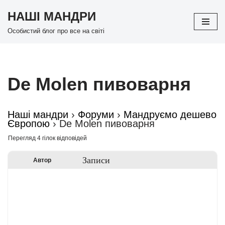
НАШІ МАНДРИ
Перейти
Особистий блог про все на світі
до
вмісту
De Molen пивоварня
Наші мандри
›
Форуми
›
Мандруємо дешево
Європою
›
De Molen пивоварня
Перегляд 4 гілок відповідей
Записи
Автор