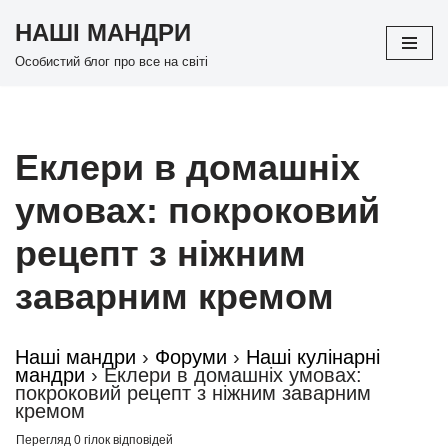
НАШІ МАНДРИ
Перейти
Особистий блог про все на світі
до
вмісту
Еклери в домашніх
умовах: покроковий
рецепт з ніжним
заварним кремом
Наші мандри
›
Форуми
›
Наші кулінарні
мандри
›
Еклери в домашніх умовах:
покроковий рецепт з ніжним заварним
кремом
Перегляд 0 гілок відповідей