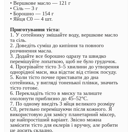
• Вершкове масло — 121 г
• Сіль — 3 г
• Борошно — 154 г
• Яйця С0 — 4 шт.
Приготування тіста:
1. У сотейнику змішайте воду, вершкове масло
та сіль.
2. Доведіть суміш до кипіння та повного
розчинення масла.
3. Додайте все борошно одразу та швидко
перемішуйте лопаткою, щоб не було грудочок.
4. Прогрівайте тісто 3–5 хвилини до утворення
однорідної маси, яка відстає від стінок посуду.
5. Коли тісто почне приставати до дна
сотейника, у вигляді тоненької плівки, значить
тісто готове.
6. Перекладіть тісто в миску та залиште
охолонути приблизно до 45–52°C.
7. По одному введіть 3 яйця великого розміру
С0, ретельно перемішуючи після кожного. Я
використовую для замісу планетарний міксер,
це найпростіший варіант. Звісно можна
замісити тісто для еклерів і вручну, але робити
це досить складно.