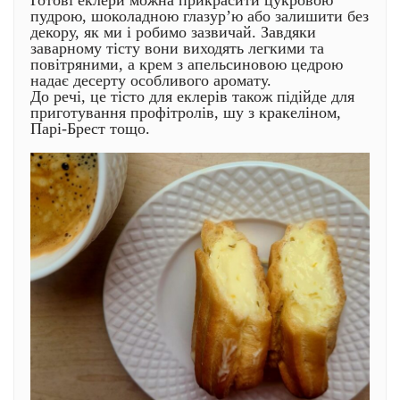
Готові еклери можна прикрасити цукровою
пудрою, шоколадною глазур’ю або залишити без
декору, як ми і робимо зазвичай. Завдяки
заварному тісту вони виходять легкими та
повітряними, а крем з апельсиновою цедрою
надає десерту особливого аромату.
До речі, це тісто для еклерів також підійде для
приготування профітролів, шу з кракеліном,
Парі-Брест тощо.