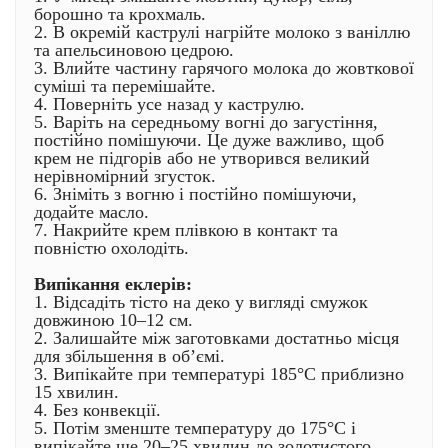
борошно та крохмаль.
2. В окремій каструлі нагрійте молоко з ваніллю
та апельсиновою цедрою.
3. Влийте частину гарячого молока до жовткової
суміші та перемішайте.
4. Поверніть усе назад у каструлю.
5. Варіть на середньому вогні до загустіння,
постійно помішуючи. Це дуже важливо, щоб
крем не підгорів або не утворився великий
нерівномірний згусток.
6. Зніміть з вогню і постійно помішуючи,
додайте масло.
7. Накрийте крем плівкою в контакт та
повністю охолодіть.
Випікання еклерів:
1. Відсадіть тісто на деко у вигляді смужок
довжиною 10–12 см.
2. Залишайте між заготовками достатньо місця
для збільшення в об’ємі.
3. Випікайте при температурі 185°C приблизно
15 хвилин.
4. Без конвекції.
5. Потім зменште температуру до 175°C і
випікайте ще 20–25 хвилин до золотистого