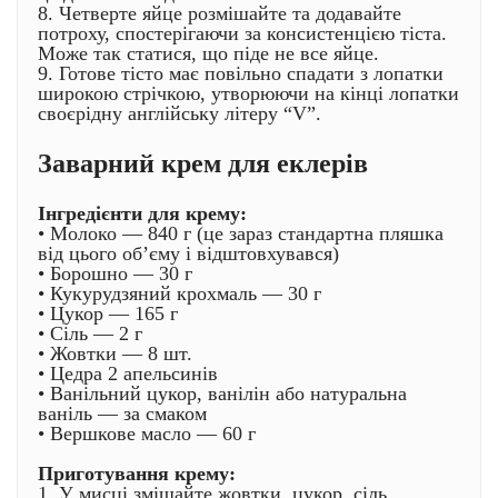
8. Четверте яйце розмішайте та додавайте
потроху, спостерігаючи за консистенцією тіста.
Може так статися, що піде не все яйце.
9. Готове тісто має повільно спадати з лопатки
широкою стрічкою, утворюючи на кінці лопатки
своєрідну англійську літеру “V”.
Заварний крем для еклерів
Інгредієнти для крему:
• Молоко — 840 г (це зараз стандартна пляшка
від цього об’єму і відштовхувався)
• Борошно — 30 г
• Кукурудзяний крохмаль — 30 г
• Цукор — 165 г
• Сіль — 2 г
• Жовтки — 8 шт.
• Цедра 2 апельсинів
• Ванільний цукор, ванілін або натуральна
ваніль — за смаком
• Вершкове масло — 60 г
Приготування крему:
1. У мисці змішайте жовтки, цукор, сіль,