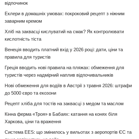
відпочинок
Еклери в домашніх умовах: покроковий рецепт з ніжним
заварним кремом
Хліб на заквасці кислуватий на смак? Як контролювати
кислотність тіста
Венеція вводить платний вхід у 2026 році: дати, ціни та
правила для туристів
Греція вводить нові правила на пляжах: обмеження для
туристів через надмірний наплив відпочивальників
Нові обмеження для водіїв в Австрії з травня 2026: штрафи
до 5000 євро та екозони
Рецепт хліба для тостів на заквасці з медом та маслом
Кінна ферма «Троя» в Бабаях: катання на конях біля
Харкова, ціни та враження
Система EES: що змінилось у вильотах з аеропортів ЄС та