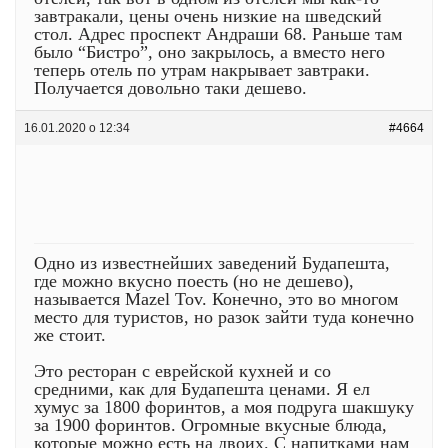
завтракали, цены очень низкие на шведский
стол. Адрес проспект Андраши 68. Раньше там
было “Бистро”, оно закрылось, а вместо него
теперь отель по утрам накрывает завтраки.
Получается довольно таки дешево.
16.01.2020 о 12:34
#4664
Одно из известнейших заведений Будапешта,
где можно вкусно поесть (но не дешево),
называется Mazel Tov. Конечно, это во многом
место для туристов, но разок зайти туда конечно
же стоит.
Это ресторан с еврейской кухней и со
средними, как для Будапешта ценами. Я ел
хумус за 1800 форинтов, а моя подруга шакшуку
за 1900 форинтов. Огромные вкусные блюда,
которые можно есть на двоих. С напитками нам