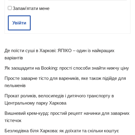
Запам'ятати мене
Увійти
Де поїсти суші в Харкові: ЯПІКО – один із найкращих
варіантів
Як заощадити на Booking: прості способи знайти нижчу ціну
Просте заварне тісто для вареників, яке також підійде для
пельменів
Прокат роликів, велосипедів і дитячого транспорту в
Центральному парку Харкова
Вишневий крем-курд: простий рецепт начинки для заварних
тістечок
Безлюдівка біля Харкова: як доїхати та скільки коштує