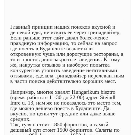
Главный принцип наших поисков вкусной и
дешевой еды, не искать ее через трипадвайзер.
Если раньше этот сайт давал более-менее
правдивую информацию, то сейчас на запрос
где поесть в Будапеште выдает или
откровенную чушь или дорогущие рестораны, а
то и просто давно закрытые заведения. К тому
же, накрутка отзывов и наоборот попытка
конкурентов утопить заведение негативными
отзывами, сделала трипадвайзер нерелевантным
в части поиска действительно хороших мест.
Например, многие хвалят Hungarikum bisztro
(время работы с 11-30 до 22-00) адрес Steindl
Imre u. 13, нам же не показалось это место тем,
где можно дешево поесть в Будапеште. Да,
вкусно, но цены тут средние или даже выше
средних.
Так, гуляш стоит 1850 форинтов, а самый
дешевый суп стоит 1500 форинтов. Салаты по