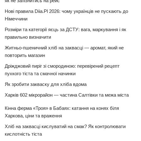
як не запізнитись на рейс
Нові правила Diia.Pl 2026: чому українців не пускають до
Німеччини
Розміри та категорії яєць за ДСТУ: вага, маркування і як
правильно визначити
Житньо-пшеничний хліб на заквасці — аромат, який не
повторить магазин
Дріжджовий пиріг зі смородиною: перевірений рецепт
пухкого тіста та смачної начинки
Як зробити закваску для хліба вдома
Харків 602 мікрорайон — частина Салтівки та межа міста
Кінна ферма «Троя» в Бабаях: катання на конях біля
Харкова, ціни та враження
Хліб на заквасці кислуватий на смак? Як контролювати
кислотність тіста