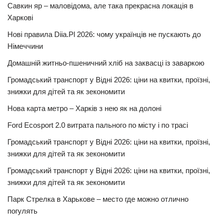
Савкин яр – маловідома, але така прекрасна локація в
Харкові
Нові правила Diia.Pl 2026: чому українців не пускають до
Німеччини
Домашній житньо-пшеничний хліб на заквасці із заваркою
Громадський транспорт у Відні 2026: ціни на квитки, проїзні,
знижки для дітей та як зекономити
Нова карта метро – Харків з нею як на долоні
Ford Ecosport 2.0 витрата пального по місту і по трасі
Громадський транспорт у Відні 2026: ціни на квитки, проїзні,
знижки для дітей та як зекономити
Громадський транспорт у Відні 2026: ціни на квитки, проїзні,
знижки для дітей та як зекономити
Парк Стрелка в Харькове – место где можно отлично
погулять