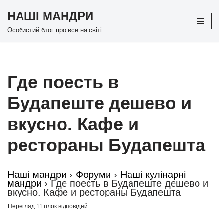
НАШІ МАНДРИ
Перейти
Особистий блог про все на світі
до
вмісту
Где поесть в
Будапеште дешево и
вкусно. Кафе и
рестораны Будапешта
Наші мандри
›
Форуми
›
Наші кулінарні
мандри
›
Где поесть в Будапеште дешево и
вкусно. Кафе и рестораны Будапешта
Перегляд 11 гілок відповідей