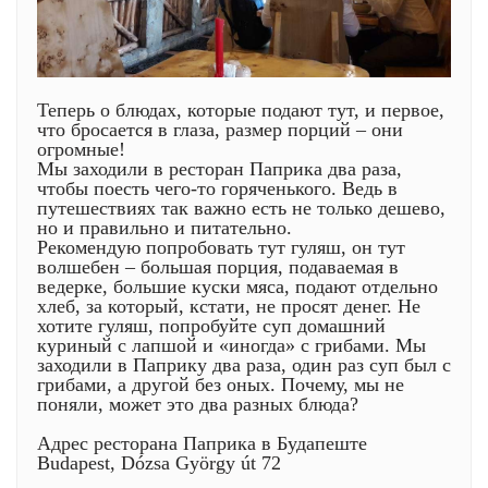
Теперь о блюдах, которые подают тут, и первое,
что бросается в глаза, размер порций – они
огромные!
Мы заходили в ресторан Паприка два раза,
чтобы поесть чего-то горяченького. Ведь в
путешествиях так важно есть не только дешево,
но и правильно и питательно.
Рекомендую попробовать тут гуляш, он тут
волшебен – большая порция, подаваемая в
ведерке, большие куски мяса, подают отдельно
хлеб, за который, кстати, не просят денег. Не
хотите гуляш, попробуйте суп домашний
куриный с лапшой и «иногда» с грибами. Мы
заходили в Паприку два раза, один раз суп был с
грибами, а другой без оных. Почему, мы не
поняли, может это два разных блюда?
Адрес ресторана Паприка в Будапеште
Budapest, Dózsa György út 72