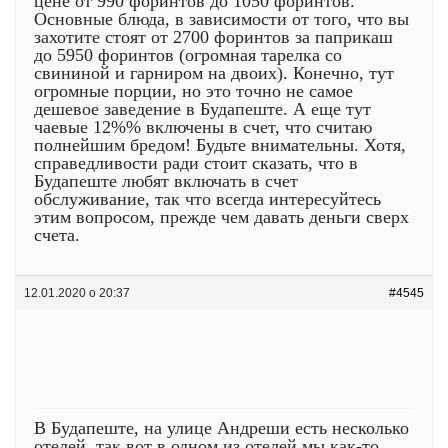
цене от 990 форинтов до 1050 форинтов.
Основные блюда, в зависимости от того, что вы
захотите стоят от 2700 форинтов за паприкаш
до 5950 форинтов (огромная тарелка со
свининой и гарниром на двоих). Конечно, тут
огромные порции, но это точно не самое
дешевое заведение в Будапеште. А еще тут
чаевые 12%% включены в счет, что считаю
полнейшим бредом! Будьте внимательны. Хотя,
справедливости ради стоит сказать, что в
Будапеште любят включать в счет
обслуживание, так что всегда интересуйтесь
этим вопросом, прежде чем давать деньги сверх
счета.
12.01.2020 о 20:37
#4545
В Будапеште, на улице Андреши есть несколько
отелей, так вот в одном из отелей мы как-то