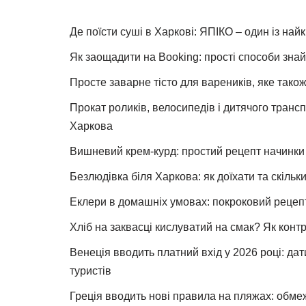
Де поїсти суші в Харкові: ЯПІКО – один із най
Як заощадити на Booking: прості способи знай
Просте заварне тісто для вареників, яке також
Прокат роликів, велосипедів і дитячого тран
Харкова
Вишневий крем-курд: простий рецепт начинки 
Безлюдівка біля Харкова: як доїхати та скільк
Еклери в домашніх умовах: покроковий рецеп
Хліб на заквасці кислуватий на смак? Як конт
Венеція вводить платний вхід у 2026 році: дат
туристів
Греція вводить нові правила на пляжах: обме