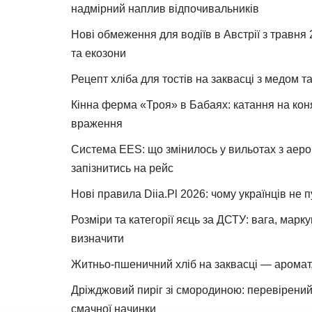
надмірний наплив відпочивальників
Нові обмеження для водіїв в Австрії з травня
та екозони
Рецепт хліба для тостів на заквасці з медом 
Кінна ферма «Троя» в Бабаях: катання на коня
враження
Система EES: що змінилось у вильотах з аеро
запізнитись на рейс
Нові правила Diia.Pl 2026: чому українців не 
Розміри та категорії яєць за ДСТУ: вага, марк
визначити
Житньо-пшеничний хліб на заквасці — аромат,
Дріжджовий пиріг зі смородиною: перевірений 
смачної начинки