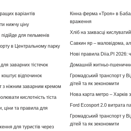
кращих варіантів
Кінна ферма «Троя» в Бабая
враження
ти нижчу ціну
Хліб на заквасці кислуватий
 підійде для пельменів
Савкин яр – маловідома, ал
спорту в Центральному парку
Нові правила Diia.Pl 2026: 
для заварних тістечок
Домашній житньо-пшеничний 
и коштує відпочинок
Громадський транспорт у Від
дітей та як зекономити
т з ніжним заварним кремом
Нова карта метро – Харків з
ролювати кислотність тіста
Ford Ecosport 2.0 витрата па
и, ціни та правила для
Громадський транспорт у Від
дітей та як зекономити
ження для туристів через