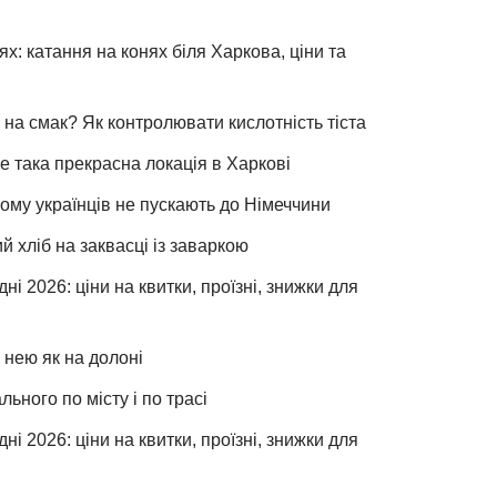
х: катання на конях біля Харкова, ціни та
 на смак? Як контролювати кислотність тіста
е така прекрасна локація в Харкові
чому українців не пускають до Німеччини
хліб на заквасці із заваркою
ні 2026: ціни на квитки, проїзні, знижки для
 нею як на долоні
льного по місту і по трасі
ні 2026: ціни на квитки, проїзні, знижки для