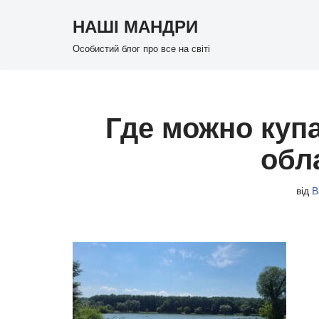
НАШІ МАНДРИ
Перейти
Особистий блог про все на світі
до
вмісту
Где можно куп
обл
від
В