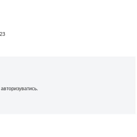
023
о
авторизуватись
.