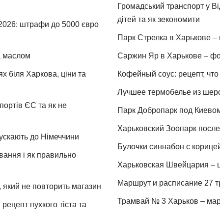
Громадський транспорт у Від
дітей та як зекономити
 2026: штрафи до 5000 євро
Парк Стрелка в Харькове – 
та маслом
Саржин Яр в Харькове – фо
х біля Харкова, ціни та
Кофейный соус: рецепт, что 
Лучшее термобелье из шер
портів ЄС та як не
Парк Добропарк под Киевом 
Харьковский Зоопарк после 
пускають до Німеччини
Булочки синнабон с корице
ування і як правильно
Харьковская Швейцария – ц
Маршрут и расписание 27 т
 який не повторить магазин
Трамвай № 3 Харьков – мар
рецепт пухкого тіста та