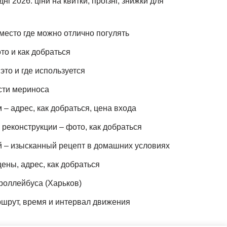
ні 2026: ціни на квитки, проїзні, знижки для
место где можно отлично погулять
то и как добраться
это и где используется
сти мериноса
– адрес, как добраться, цена входа
реконструкции – фото, как добраться
й – изысканный рецепт в домашних условиях
ены, адрес, как добраться
роллейбуса (Харьков)
шрут, время и интервал движения