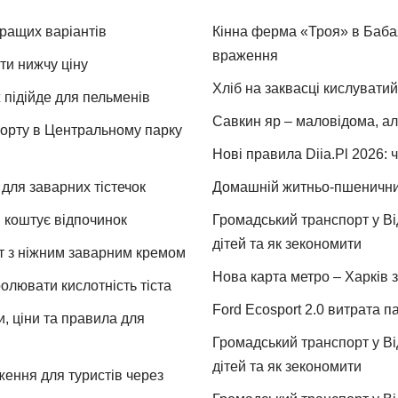
кращих варіантів
Кінна ферма «Троя» в Бабая
враження
ти нижчу ціну
Хліб на заквасці кислуватий
 підійде для пельменів
Савкин яр – маловідома, ал
спорту в Центральному парку
Нові правила Diia.Pl 2026: 
для заварних тістечок
Домашній житньо-пшеничний 
и коштує відпочинок
Громадський транспорт у Від
дітей та як зекономити
т з ніжним заварним кремом
Нова карта метро – Харків з
ролювати кислотність тіста
Ford Ecosport 2.0 витрата па
и, ціни та правила для
Громадський транспорт у Від
дітей та як зекономити
ження для туристів через