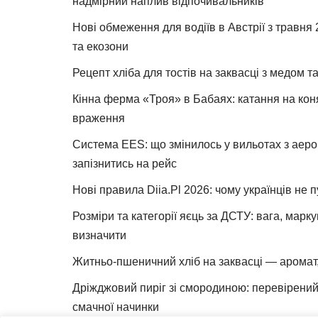
надмірний наплив відпочивальників
Нові обмеження для водіїв в Австрії з травня
та екозони
Рецепт хліба для тостів на заквасці з медом 
Кінна ферма «Троя» в Бабаях: катання на коня
враження
Система EES: що змінилось у вильотах з аеро
запізнитись на рейс
Нові правила Diia.Pl 2026: чому українців не 
Розміри та категорії яєць за ДСТУ: вага, марк
визначити
Житньо-пшеничний хліб на заквасці — аромат,
Дріжджовий пиріг зі смородиною: перевірений 
смачної начинки