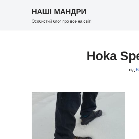
НАШІ МАНДРИ
Перейти
Особистий блог про все на світі
до
вмісту
Hoka Sp
від
В