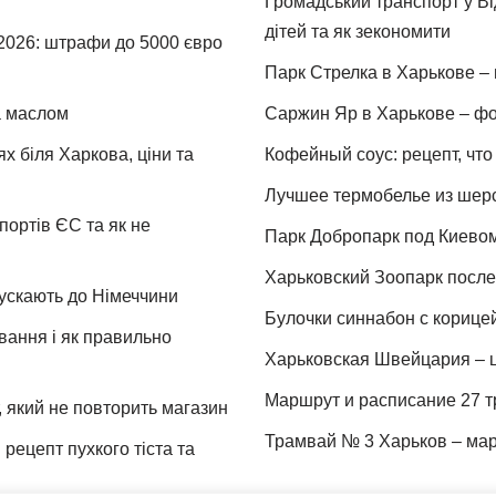
Громадський транспорт у Від
дітей та як зекономити
 2026: штрафи до 5000 євро
Парк Стрелка в Харькове – 
та маслом
Саржин Яр в Харькове – фо
х біля Харкова, ціни та
Кофейный соус: рецепт, что 
Лучшее термобелье из шер
портів ЄС та як не
Парк Добропарк под Киевом 
Харьковский Зоопарк после 
пускають до Німеччини
Булочки синнабон с корице
ування і як правильно
Харьковская Швейцария – ц
Маршрут и расписание 27 т
 який не повторить магазин
Трамвай № 3 Харьков – мар
рецепт пухкого тіста та