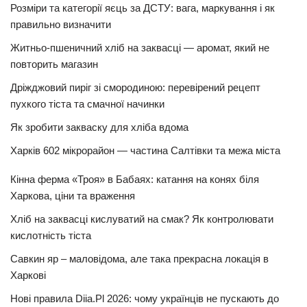
Розміри та категорії яєць за ДСТУ: вага, маркування і як
правильно визначити
Житньо-пшеничний хліб на заквасці — аромат, який не
повторить магазин
Дріжджовий пиріг зі смородиною: перевірений рецепт
пухкого тіста та смачної начинки
Як зробити закваску для хліба вдома
Харків 602 мікрорайон — частина Салтівки та межа міста
Кінна ферма «Троя» в Бабаях: катання на конях біля
Харкова, ціни та враження
Хліб на заквасці кислуватий на смак? Як контролювати
кислотність тіста
Савкин яр – маловідома, але така прекрасна локація в
Харкові
Нові правила Diia.Pl 2026: чому українців не пускають до