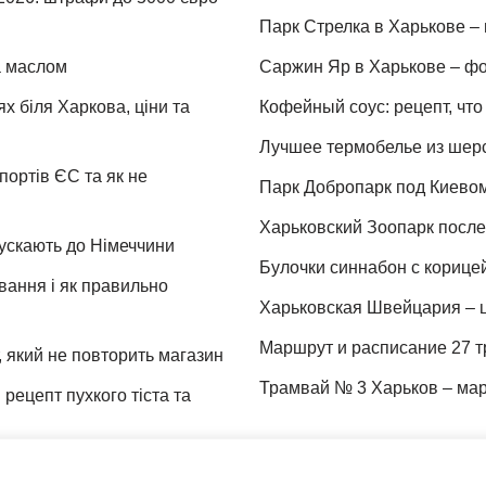
Парк Стрелка в Харькове – 
та маслом
Саржин Яр в Харькове – фо
х біля Харкова, ціни та
Кофейный соус: рецепт, что 
Лучшее термобелье из шер
портів ЄС та як не
Парк Добропарк под Киевом 
Харьковский Зоопарк после 
пускають до Німеччини
Булочки синнабон с корице
ування і як правильно
Харьковская Швейцария – ц
Маршрут и расписание 27 т
 який не повторить магазин
Трамвай № 3 Харьков – мар
рецепт пухкого тіста та