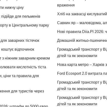
враження
ти нижчу ціну
Хліб на заквасці кислуватий
 підійде для пельменів
Савкин яр – маловідома, ал
спорту в Центральному парку
Нові правила Diia.Pl 2026: 
для заварних тістечок
Домашній житньо-пшеничний 
и коштує відпочинок
Громадський транспорт у Від
дітей та як зекономити
т з ніжним заварним кремом
Нова карта метро – Харків з
ролювати кислотність тіста
Ford Ecosport 2.0 витрата па
и, ціни та правила для
Громадський транспорт у Від
дітей та як зекономити
ження для туристів через
Громадський транспорт у Від
дітей та як зекономити
 2026: штрафи до 5000 євро