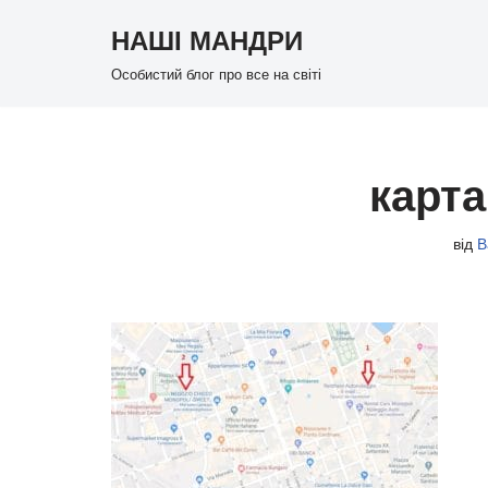
НАШІ МАНДРИ
Перейти
Особистий блог про все на світі
до
вмісту
карт
від
В