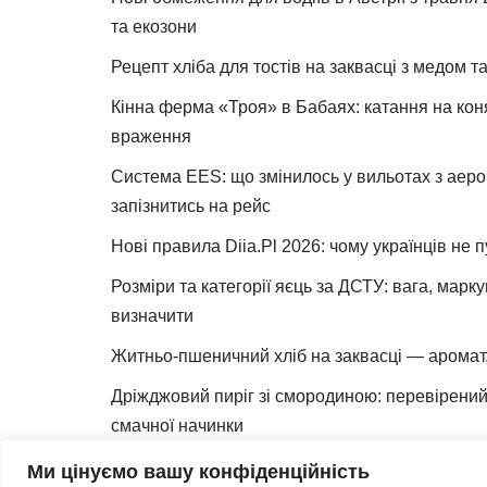
та екозони
Рецепт хліба для тостів на заквасці з медом 
Кінна ферма «Троя» в Бабаях: катання на коня
враження
Система EES: що змінилось у вильотах з аеро
запізнитись на рейс
Нові правила Diia.Pl 2026: чому українців не 
Розміри та категорії яєць за ДСТУ: вага, марк
визначити
Житньо-пшеничний хліб на заквасці — аромат,
Дріжджовий пиріг зі смородиною: перевірений 
смачної начинки
Як зробити закваску для хліба вдома
Ми цінуємо вашу конфіденційність