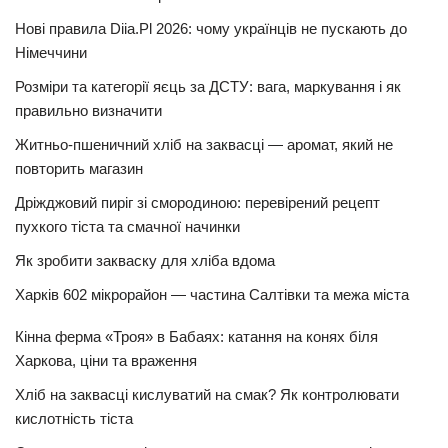
Нові правила Diia.Pl 2026: чому українців не пускають до
Німеччини
Розміри та категорії яєць за ДСТУ: вага, маркування і як
правильно визначити
Житньо-пшеничний хліб на заквасці — аромат, який не
повторить магазин
Дріжджовий пиріг зі смородиною: перевірений рецепт
пухкого тіста та смачної начинки
Як зробити закваску для хліба вдома
Харків 602 мікрорайон — частина Салтівки та межа міста
Кінна ферма «Троя» в Бабаях: катання на конях біля
Харкова, ціни та враження
Хліб на заквасці кислуватий на смак? Як контролювати
кислотність тіста