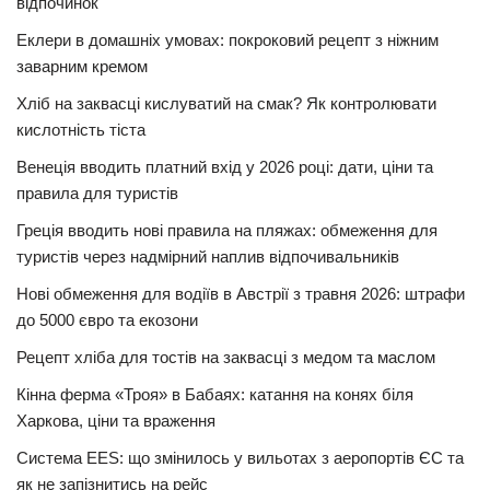
відпочинок
Еклери в домашніх умовах: покроковий рецепт з ніжним
заварним кремом
Хліб на заквасці кислуватий на смак? Як контролювати
кислотність тіста
Венеція вводить платний вхід у 2026 році: дати, ціни та
правила для туристів
Греція вводить нові правила на пляжах: обмеження для
туристів через надмірний наплив відпочивальників
Нові обмеження для водіїв в Австрії з травня 2026: штрафи
до 5000 євро та екозони
Рецепт хліба для тостів на заквасці з медом та маслом
Кінна ферма «Троя» в Бабаях: катання на конях біля
Харкова, ціни та враження
Система EES: що змінилось у вильотах з аеропортів ЄС та
як не запізнитись на рейс