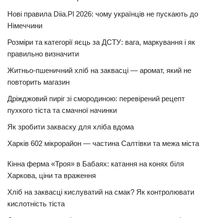
Нові правила Diia.Pl 2026: чому українців не пускають до
Німеччини
Розміри та категорії яєць за ДСТУ: вага, маркування і як
правильно визначити
Житньо-пшеничний хліб на заквасці — аромат, який не
повторить магазин
Дріжджовий пиріг зі смородиною: перевірений рецепт
пухкого тіста та смачної начинки
Як зробити закваску для хліба вдома
Харків 602 мікрорайон — частина Салтівки та межа міста
Кінна ферма «Троя» в Бабаях: катання на конях біля
Харкова, ціни та враження
Хліб на заквасці кислуватий на смак? Як контролювати
кислотність тіста