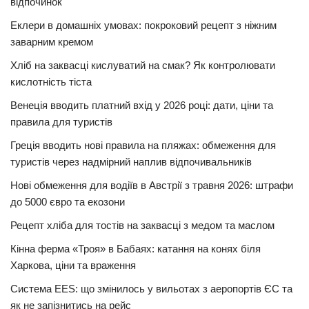
відпочинок
Еклери в домашніх умовах: покроковий рецепт з ніжним
заварним кремом
Хліб на заквасці кислуватий на смак? Як контролювати
кислотність тіста
Венеція вводить платний вхід у 2026 році: дати, ціни та
правила для туристів
Греція вводить нові правила на пляжах: обмеження для
туристів через надмірний наплив відпочивальників
Нові обмеження для водіїв в Австрії з травня 2026: штрафи
до 5000 євро та екозони
Рецепт хліба для тостів на заквасці з медом та маслом
Кінна ферма «Троя» в Бабаях: катання на конях біля
Харкова, ціни та враження
Система EES: що змінилось у вильотах з аеропортів ЄС та
як не запізнитись на рейс