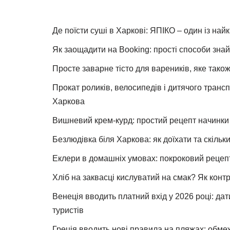
Де поїсти суші в Харкові: ЯПІКО – один із най
Як заощадити на Booking: прості способи знай
Просте заварне тісто для вареників, яке також
Прокат роликів, велосипедів і дитячого тран
Харкова
Вишневий крем-курд: простий рецепт начинки 
Безлюдівка біля Харкова: як доїхати та скільк
Еклери в домашніх умовах: покроковий рецеп
Хліб на заквасці кислуватий на смак? Як конт
Венеція вводить платний вхід у 2026 році: дат
туристів
Греція вводить нові правила на пляжах: обме