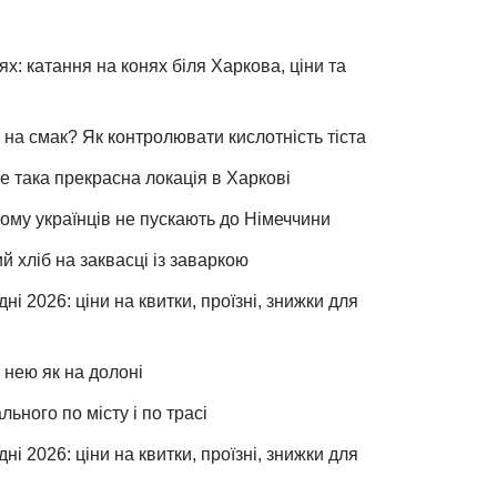
х: катання на конях біля Харкова, ціни та
 на смак? Як контролювати кислотність тіста
е така прекрасна локація в Харкові
чому українців не пускають до Німеччини
хліб на заквасці із заваркою
ні 2026: ціни на квитки, проїзні, знижки для
 нею як на долоні
льного по місту і по трасі
ні 2026: ціни на квитки, проїзні, знижки для