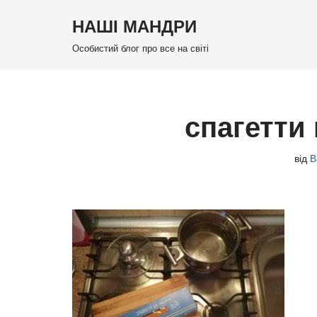
НАШІ МАНДРИ
Перейти
Особистий блог про все на світі
до
вмісту
спагетти
від
В