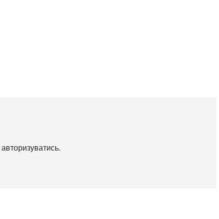
о
авторизуватись
.