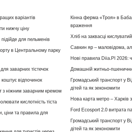
кращих варіантів
Кінна ферма «Троя» в Бабая
враження
ти нижчу ціну
Хліб на заквасці кислуватий
 підійде для пельменів
Савкин яр – маловідома, ал
спорту в Центральному парку
Нові правила Diia.Pl 2026: 
для заварних тістечок
Домашній житньо-пшеничний 
и коштує відпочинок
Громадський транспорт у Від
дітей та як зекономити
т з ніжним заварним кремом
Нова карта метро – Харків з
ролювати кислотність тіста
Ford Ecosport 2.0 витрата па
и, ціни та правила для
Громадський транспорт у Від
дітей та як зекономити
ження для туристів через