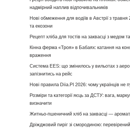
надмірний наплив відпочивальників
Нові обмеження для водіїв в Австрії з травня
та екозони
Рецепт хліба для тостів на заквасці з медом 
Кінна ферма «Троя» в Бабаях: катання на коня
враження
Система EES: що змінилось у вильотах з аеро
запізнитись на рейс
Нові правила Diia.Pl 2026: чому українців не 
Розміри та категорії яєць за ДСТУ: вага, марк
визначити
Житньо-пшеничний хліб на заквасці — аромат,
Дріжджовий пиріг зі смородиною: перевірений 