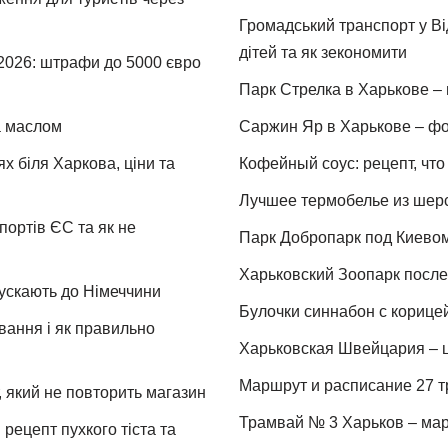
Громадський транспорт у Від
дітей та як зекономити
 2026: штрафи до 5000 євро
Парк Стрелка в Харькове – 
та маслом
Саржин Яр в Харькове – фо
х біля Харкова, ціни та
Кофейный соус: рецепт, что 
Лучшее термобелье из шер
портів ЄС та як не
Парк Добропарк под Киевом 
Харьковский Зоопарк после 
пускають до Німеччини
Булочки синнабон с корице
ування і як правильно
Харьковская Швейцария – ц
Маршрут и расписание 27 т
 який не повторить магазин
Трамвай № 3 Харьков – мар
рецепт пухкого тіста та