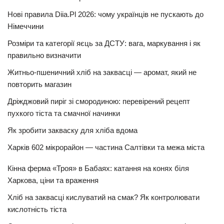
Нові правила Diia.Pl 2026: чому українців не пускають до
Німеччини
Розміри та категорії яєць за ДСТУ: вага, маркування і як
правильно визначити
Житньо-пшеничний хліб на заквасці — аромат, який не
повторить магазин
Дріжджовий пиріг зі смородиною: перевірений рецепт
пухкого тіста та смачної начинки
Як зробити закваску для хліба вдома
Харків 602 мікрорайон — частина Салтівки та межа міста
Кінна ферма «Троя» в Бабаях: катання на конях біля
Харкова, ціни та враження
Хліб на заквасці кислуватий на смак? Як контролювати
кислотність тіста