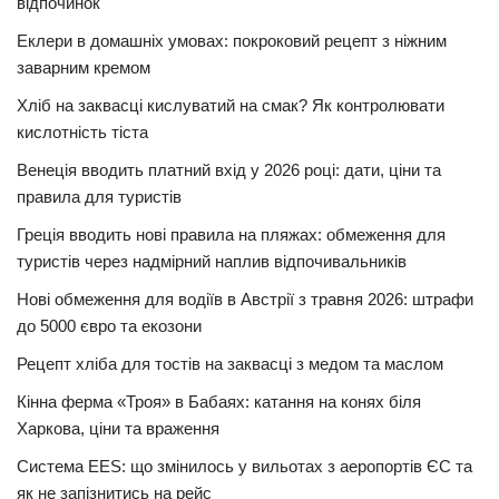
відпочинок
Еклери в домашніх умовах: покроковий рецепт з ніжним
заварним кремом
Хліб на заквасці кислуватий на смак? Як контролювати
кислотність тіста
Венеція вводить платний вхід у 2026 році: дати, ціни та
правила для туристів
Греція вводить нові правила на пляжах: обмеження для
туристів через надмірний наплив відпочивальників
Нові обмеження для водіїв в Австрії з травня 2026: штрафи
до 5000 євро та екозони
Рецепт хліба для тостів на заквасці з медом та маслом
Кінна ферма «Троя» в Бабаях: катання на конях біля
Харкова, ціни та враження
Система EES: що змінилось у вильотах з аеропортів ЄС та
як не запізнитись на рейс