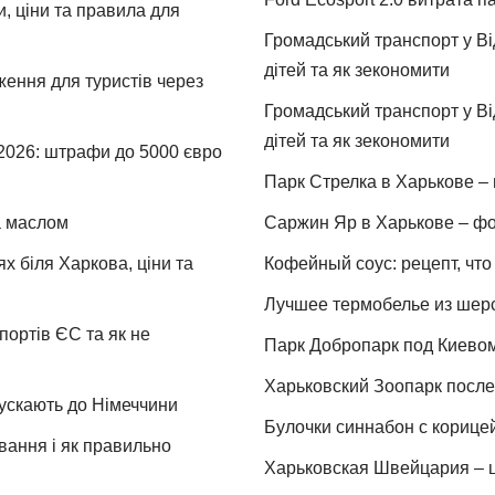
и, ціни та правила для
Громадський транспорт у Від
дітей та як зекономити
ження для туристів через
Громадський транспорт у Від
дітей та як зекономити
 2026: штрафи до 5000 євро
Парк Стрелка в Харькове – 
та маслом
Саржин Яр в Харькове – фо
х біля Харкова, ціни та
Кофейный соус: рецепт, что 
Лучшее термобелье из шер
портів ЄС та як не
Парк Добропарк под Киевом 
Харьковский Зоопарк после 
пускають до Німеччини
Булочки синнабон с корице
ування і як правильно
Харьковская Швейцария – ц