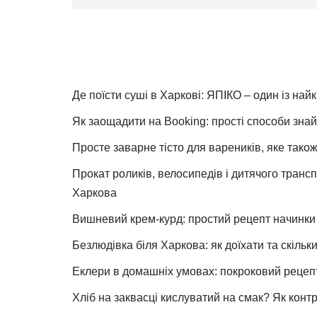
Де поїсти суші в Харкові: ЯПІКО – один із най
Як заощадити на Booking: прості способи знай
Просте заварне тісто для вареників, яке також
Прокат роликів, велосипедів і дитячого тран
Харкова
Вишневий крем-курд: простий рецепт начинки 
Безлюдівка біля Харкова: як доїхати та скільк
Еклери в домашніх умовах: покроковий рецеп
Хліб на заквасці кислуватий на смак? Як конт