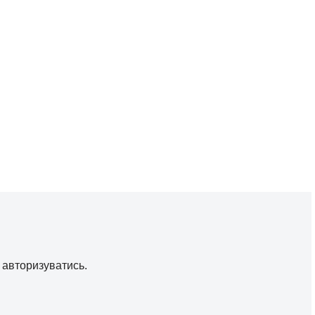
о
авторизуватись
.