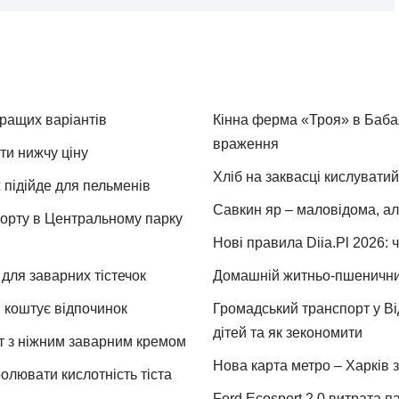
кращих варіантів
Кінна ферма «Троя» в Бабая
враження
ти нижчу ціну
Хліб на заквасці кислуватий
 підійде для пельменів
Савкин яр – маловідома, ал
спорту в Центральному парку
Нові правила Diia.Pl 2026: 
для заварних тістечок
Домашній житньо-пшеничний 
и коштує відпочинок
Громадський транспорт у Від
дітей та як зекономити
т з ніжним заварним кремом
Нова карта метро – Харків з
ролювати кислотність тіста
Ford Ecosport 2.0 витрата па