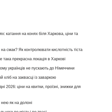
х: катання на конях біля Харкова, ціни та
 на смак? Як контролювати кислотність тіста
е така прекрасна локація в Харкові
чому українців не пускають до Німеччини
хліб на заквасці із заваркою
ні 2026: ціни на квитки, проїзні, знижки для
 нею як на долоні
льного по місту і по трасі