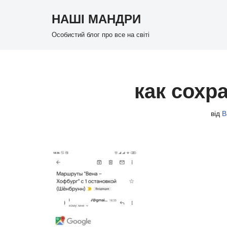
НАШІ МАНДРИ
Перейти
Особистий блог про все на світі
до
вмісту
как сохр
від
В