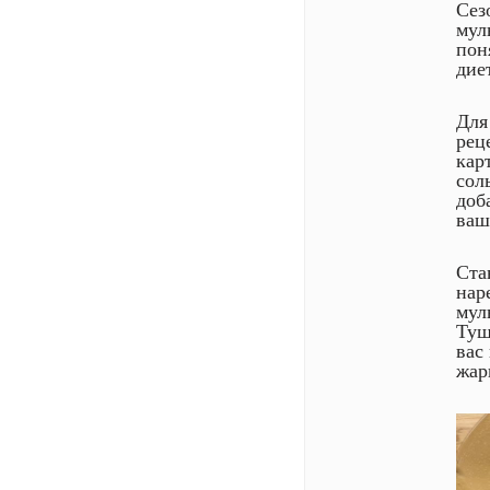
Сез
мул
пон
дие
Для
рец
кар
сол
доб
ваш
Ста
нар
мул
Туш
вас
жар