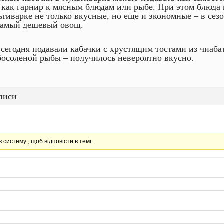
 как гарнир к мясным блюдам или рыбе. При этом блюда 
ьтиварке не только вкусные, но еще и экономные – в сезо
самый дешевый овощ.
сегодня подавали кабачки с хрустящим тостами из чиаба
босоленой рыбы – получилось невероятно вкусно.
писи
в систему , щоб відповісти в темі .