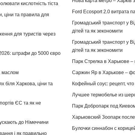
Нова карта метро – Харків з
ролювати кислотність тіста
Ford Ecosport 2.0 витрата па
и, ціни та правила для
Громадський транспорт у Від
дітей та як зекономити
ження для туристів через
Громадський транспорт у Від
дітей та як зекономити
 2026: штрафи до 5000 євро
Парк Стрелка в Харькове – 
та маслом
Саржин Яр в Харькове – фо
х біля Харкова, ціни та
Кофейный соус: рецепт, что 
Лучшее термобелье из шер
портів ЄС та як не
Парк Добропарк под Киевом 
Харьковский Зоопарк после 
пускають до Німеччини
Булочки синнабон с корице
ування і як правильно