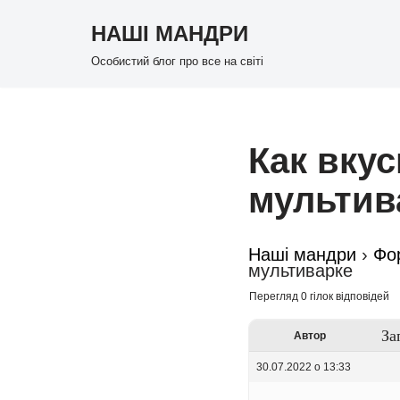
НАШІ МАНДРИ
Перейти
Особистий блог про все на світі
до
вмісту
Как вкус
мультив
Наші мандри
›
Фо
мультиварке
Перегляд 0 гілок відповідей
За
Автор
30.07.2022 о 13:33