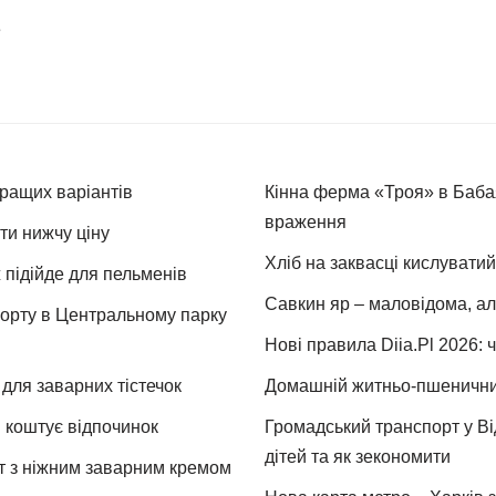
е
кращих варіантів
Кінна ферма «Троя» в Бабая
враження
ти нижчу ціну
Хліб на заквасці кислуватий
 підійде для пельменів
Савкин яр – маловідома, ал
спорту в Центральному парку
Нові правила Diia.Pl 2026: 
для заварних тістечок
Домашній житньо-пшеничний 
и коштує відпочинок
Громадський транспорт у Від
дітей та як зекономити
т з ніжним заварним кремом