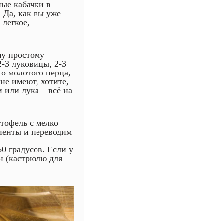
ные кабачки в
 Да, как вы уже
 легкое,
му простому
2-3 луковицы, 2-3
го молотого перца,
не имеют, хотите,
 или лука – всё на
тофель с мелко
иенты и переводим
0 градусов. Если у
н (кастрюлю для