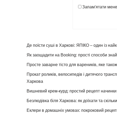
Запам'ятати мен
Де поїсти суші в Харкові: ЯПІКО – один із най
Як заощадити на Booking: прості способи знай
Просте заварне тісто для вареників, яке також
Прокат роликів, велосипедів і дитячого тран
Харкова
Вишневий крем-курд: простий рецепт начинки 
Безлюдівка біля Харкова: як доїхати та скільк
Еклери в домашніх умовах: покроковий рецеп