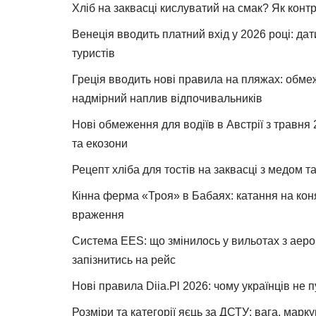
Хліб на заквасці кислуватий на смак? Як конт
Венеція вводить платний вхід у 2026 році: дат
туристів
Греція вводить нові правила на пляжах: обме
надмірний наплив відпочивальників
Нові обмеження для водіїв в Австрії з травня
та екозони
Рецепт хліба для тостів на заквасці з медом 
Кінна ферма «Троя» в Бабаях: катання на коня
враження
Система EES: що змінилось у вильотах з аеро
запізнитись на рейс
Нові правила Diia.Pl 2026: чому українців не 
Розміри та категорії яєць за ДСТУ: вага, марк