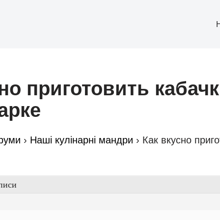
но приготовить кабачк
арке
руми
›
Наші кулінарні мандри
›
Как вкусно приго
писи