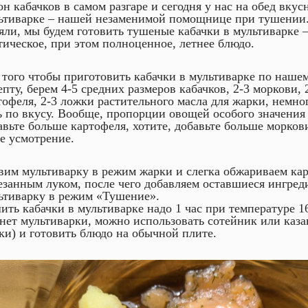
он кабачков в самом разгаре и сегодня у нас на обед вкус
ьтиварке – нашей незаменимой помощнице при тушении.
яли, мы будем готовить тушеные кабачки в мультиварке –
тическое, при этом полноценное, летнее блюдо.
 того чтобы приготовить кабачки в мультиварке по наше
епту, берем 4-5 средних размеров кабачков, 2-3 моркови, 
тофеля, 2-3 ложки растительного масла для жарки, немно
ь по вкусу. Вообще, пропорции овощей особого значения 
авьте больше картофеля, хотите, добавьте больше моркови
е усмотрение.
вим мультиварку в режим жарки и слегка обжариваем кар
езанным луком, после чего добавляем оставшиеся ингред
ьтиварку в режим «Тушение».
ить кабачки в мультиварке надо 1 час при температуре 16
 нет мультиварки, можно использовать сотейник или каза
ки) и готовить блюдо на обычной плите.