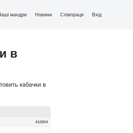
Наші мандри
Новини
Співпраця
Вхід
и в
товить кабачки в
#10654