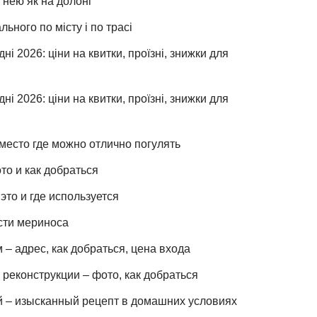
 нею як на долоні
льного по місту і по трасі
ні 2026: ціни на квитки, проїзні, знижки для
ні 2026: ціни на квитки, проїзні, знижки для
место где можно отлично погулять
то и как добраться
это и где используется
сти мериноса
– адрес, как добраться, цена входа
реконструкции – фото, как добраться
й – изысканный рецепт в домашних условиях