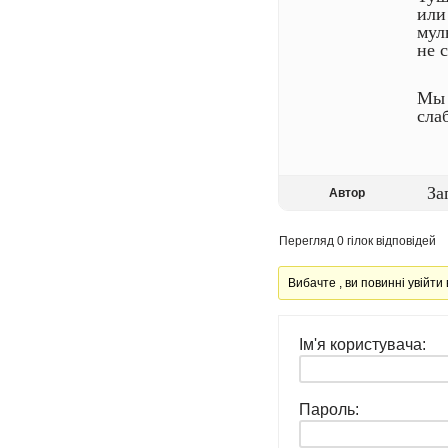
или
мул
не 
Мы 
сла
За
Автор
Перегляд 0 гілок відповідей
Вибачте , ви повинні увійти 
Ім'я користувача:
Пароль: