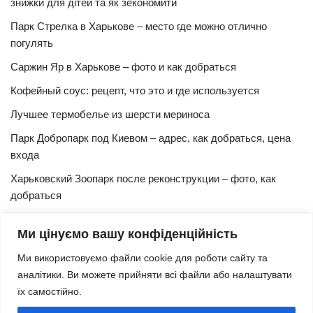
знижки для дітей та як зекономити
Парк Стрелка в Харькове – место где можно отлично
погулять
Саржин Яр в Харькове – фото и как добраться
Кофейный соус: рецепт, что это и где используется
Лучшее термобелье из шерсти мериноса
Парк Добропарк под Киевом – адрес, как добраться, цена
входа
Харьковский Зоопарк после реконструкции – фото, как
добраться
Булочки синнабон с корицей – изысканный рецепт в
Ми цінуємо вашу конфіденційність
домашних условиях
Ми використовуємо файли cookie для роботи сайту та
Харьковская Швейцария – цены, адрес, как добраться
аналітики. Ви можете прийняти всі файли або налаштувати
Маршрут и расписание 27 троллейбуса (Харьков)
їх самостійно.
Трамвай № 3 Харьков – маршрут, время и интервал