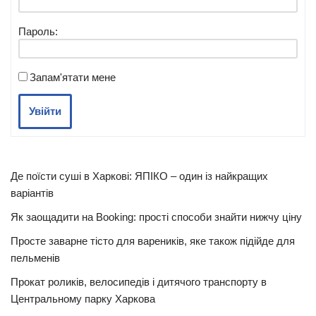
Пароль:
Запам'ятати мене
Увійти
Де поїсти суші в Харкові: ЯПІКО – один із найкращих
варіантів
Як заощадити на Booking: прості способи знайти нижчу ціну
Просте заварне тісто для вареників, яке також підійде для
пельменів
Прокат роликів, велосипедів і дитячого транспорту в
Центральному парку Харкова