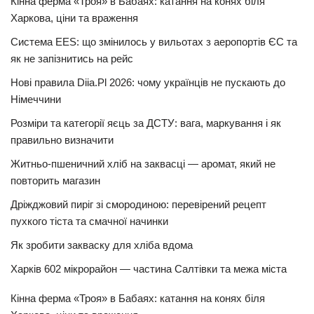
Кінна ферма «Троя» в Бабаях: катання на конях біля
Харкова, ціни та враження
Система EES: що змінилось у вильотах з аеропортів ЄС та
як не запізнитись на рейс
Нові правила Diia.Pl 2026: чому українців не пускають до
Німеччини
Розміри та категорії яєць за ДСТУ: вага, маркування і як
правильно визначити
Житньо-пшеничний хліб на заквасці — аромат, який не
повторить магазин
Дріжджовий пиріг зі смородиною: перевірений рецепт
пухкого тіста та смачної начинки
Як зробити закваску для хліба вдома
Харків 602 мікрорайон — частина Салтівки та межа міста
Кінна ферма «Троя» в Бабаях: катання на конях біля