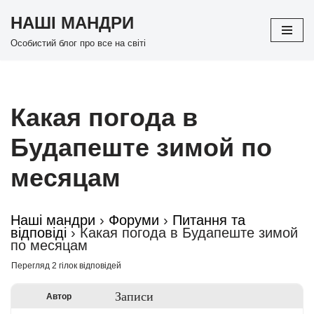
НАШІ МАНДРИ
Перейти
Особистий блог про все на світі
до
вмісту
Какая погода в
Будапеште зимой по
месяцам
Наші мандри
›
Форуми
›
Питання та
відповіді
›
Какая погода в Будапеште зимой
по месяцам
Перегляд 2 гілок відповідей
Записи
Автор