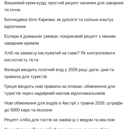
Вишневий крем-курд: простий рецепт начинки для заварних
тістечок
Безлюдівка біля Харкова: як доїхати та скільки коштує
відпочинок
Еклери в домашніх умовах: покроковий рецепт з ніжним
заварним кремом
Хліб на заквасці кислуватий на смак? Як контролювати
кислотність тіста
Венеція вводить платний вхід у 2026 році: дати, ціни та
правила для туристів
Греція вводить нові правила на пляжах: обмеження для
туристів через надмірний наплив відпочивальників
Нові обмеження для водіїв в Австрії з травня 2026: штрафи
до 5000 євро та екозони
Рецепт хліба для тостів на заквасці з медом та маслом