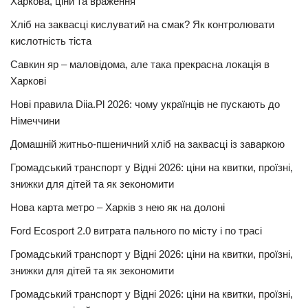
Харкова, ціни та враження
Хліб на заквасці кислуватий на смак? Як контролювати
кислотність тіста
Савкин яр – маловідома, але така прекрасна локація в
Харкові
Нові правила Diia.Pl 2026: чому українців не пускають до
Німеччини
Домашній житньо-пшеничний хліб на заквасці із заваркою
Громадський транспорт у Відні 2026: ціни на квитки, проїзні,
знижки для дітей та як зекономити
Нова карта метро – Харків з нею як на долоні
Ford Ecosport 2.0 витрата пального по місту і по трасі
Громадський транспорт у Відні 2026: ціни на квитки, проїзні,
знижки для дітей та як зекономити
Громадський транспорт у Відні 2026: ціни на квитки, проїзні,