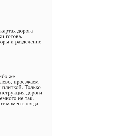
 картах дорога
ки готова.
юры и разделение
ибо же
алево, проезжаем
 плиткой. Только
онструкция дороги
емного не так.
от момент, когда