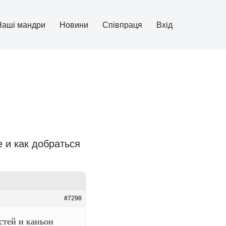
Наші мандри
Новини
Співпраця
Вхід
 и как добраться
#7298
стей и каньон