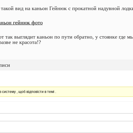
 такой вид на каньон Гейнюк с прокатной надувной лодк
от так выглядит каньон по пути обратно, у стоянке где м
разве не красота!?
писи
в систему , щоб відповісти в темі .