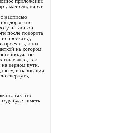
лезное приложение
рт, мало ли, вдруг
 с надписью
ной дороге по
роту на каньон.
ги после поворота
но проехать),
о проехать, и вы
литкой на котором
роге никуда не
катных авто, так
 на верном пути.
орогу, и навигация
до свернуть,
мать, так что
 году будет иметь