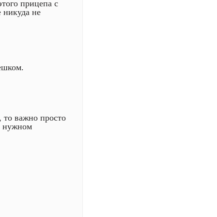
этого прицепа с
е никуда не
ешком.
, то важно просто
в нужном