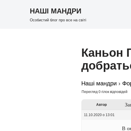
НАШІ МАНДРИ
Перейти
Особистий блог про все на світі
до
вмісту
Каньон Г
добрать
Наші мандри
›
Фо
Перегляд 0 гілок відповідей
За
Автор
11.10.2020 о 13:01
В о