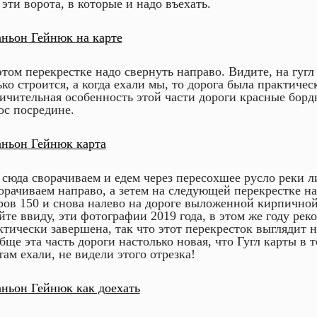
 эти ворота, в которые и надо въехать.
этом перекрестке надо свернуть направо. Видите, на гугл
ько строится, а когда ехали мы, то дорога была практичес
ичительная особенность этой части дороги красные борд
ос посредине.
 сюда сворачиваем и едем через пересохшее русло реки л
орачиваем направо, а зетем на следующей перекрестке н
ров 150 и снова налево на дороге выложенной кирпичной
йте ввиду, эти фотографии 2019 года, в этом же году рек
ктически завершена, так что этот перекресток выглядит н
бще эта часть дороги настолько новая, что Гугл карты в т
там ехали, не видели этого отрезка!