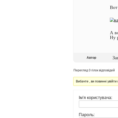
Вот
А в
Ну 
За
Автор
Перегляд 0 гілок відповідей
Вибачте , ви повинні увійти 
Ім'я користувача:
Пароль: