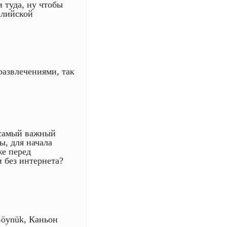
 туда, ну чтобы
алийской
развлечениями, так
 самый важный
ы, для начала
же перед
 без интернета?
Göynük, Каньон