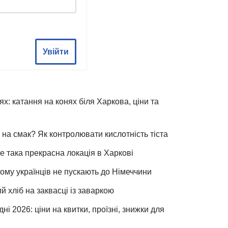
Увійти
х: катання на конях біля Харкова, ціни та
 на смак? Як контролювати кислотність тіста
е така прекрасна локація в Харкові
чому українців не пускають до Німеччини
хліб на заквасці із заваркою
ні 2026: ціни на квитки, проїзні, знижки для