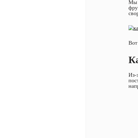
Мы 
фру
сво
Вот
К
Из-
пос
нап