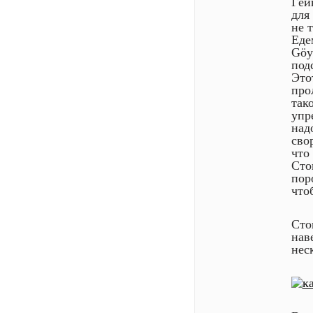
Гёй
для
не т
Еде
Göy
под
Это
про
так
упр
над
сво
что
Сто
пор
что
Сто
нав
нес