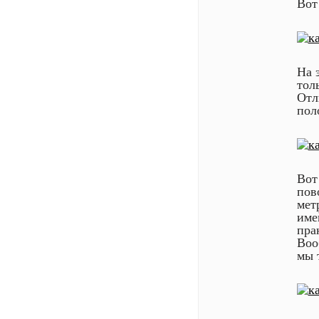
Вот
На 
тол
Отл
пол
Вот
пов
мет
име
пра
Воо
мы 