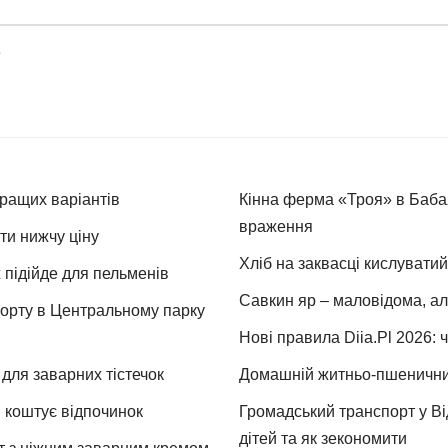
е
кращих варіантів
Кінна ферма «Троя» в Бабая
враження
ти нижчу ціну
Хліб на заквасці кислуватий
 підійде для пельменів
Савкин яр – маловідома, ал
спорту в Центральному парку
Нові правила Diia.Pl 2026: 
для заварних тістечок
Домашній житньо-пшеничний 
и коштує відпочинок
Громадський транспорт у Від
дітей та як зекономити