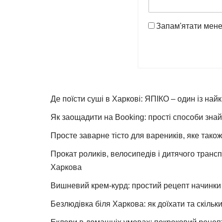
Запам'ятати мен
Де поїсти суші в Харкові: ЯПІКО – один із най
Як заощадити на Booking: прості способи знай
Просте заварне тісто для вареників, яке також
Прокат роликів, велосипедів і дитячого тран
Харкова
Вишневий крем-курд: простий рецепт начинки 
Безлюдівка біля Харкова: як доїхати та скільк