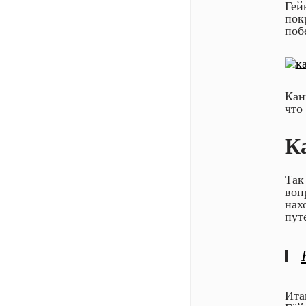
Гей
пок
поб
Кан
что
К
Так
воп
нах
пут
Ита