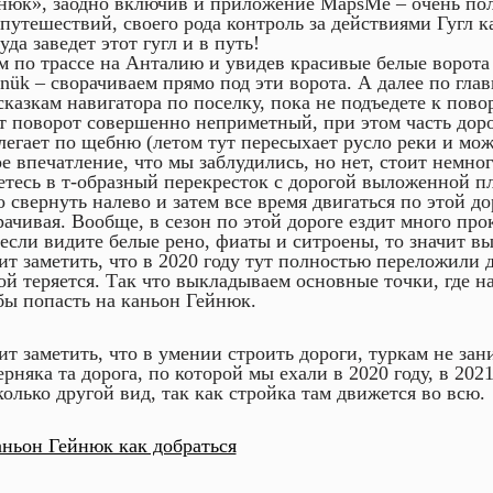
нюк», заодно включив и приложение MapsMe – очень по
 путешествий, своего рода контроль за действиями Гугл ка
уда заведет этот гугл и в путь!
м по трассе на Анталию и увидев красивые белые ворота
nük – сворачиваем прямо под эти ворота. А далее по глав
сказкам навигатора по поселку, пока не подъедете к пово
т поворот совершенно неприметный, при этом часть доро
легает по щебню (летом тут пересыхает русло реки и мож
ое впечатление, что мы заблудились, но нет, стоит немног
етесь в т-образный перекресток с дорогой выложенной п
о свернуть налево и затем все время двигаться по этой до
рачивая. Вообще, в сезон по этой дороге ездит много про
 если видите белые рено, фиаты и ситроены, то значит вы
ит заметить, что в 2020 году тут полностью переложили д
ой теряется. Так что выкладываем основные точки, где на
бы попасть на каньон Гейнюк.
ит заметить, что в умении строить дороги, туркам не зани
ерняка та дорога, по которой мы ехали в 2020 году, в 2021
колько другой вид, так как стройка там движется во всю.