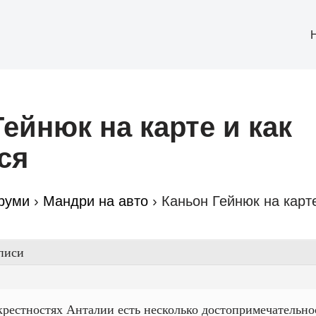
ейнюк на карте и как
ся
руми
›
Мандри на авто
›
Каньон Гейнюк на карте
писи
крестностях Анталии есть несколько достопримечательно