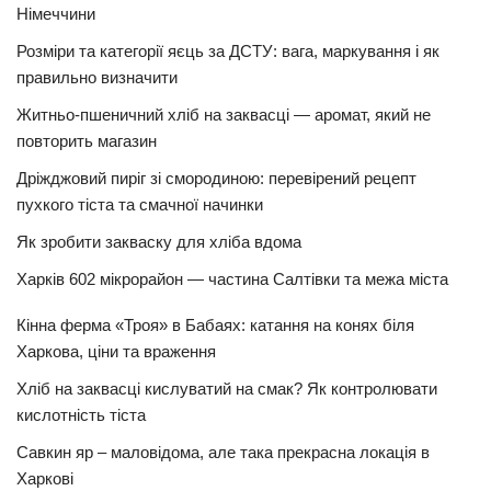
Німеччини
Розміри та категорії яєць за ДСТУ: вага, маркування і як
правильно визначити
Житньо-пшеничний хліб на заквасці — аромат, який не
повторить магазин
Дріжджовий пиріг зі смородиною: перевірений рецепт
пухкого тіста та смачної начинки
Як зробити закваску для хліба вдома
Харків 602 мікрорайон — частина Салтівки та межа міста
Кінна ферма «Троя» в Бабаях: катання на конях біля
Харкова, ціни та враження
Хліб на заквасці кислуватий на смак? Як контролювати
кислотність тіста
Савкин яр – маловідома, але така прекрасна локація в
Харкові