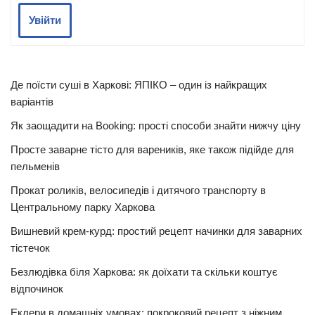
Увійти
Де поїсти суші в Харкові: ЯПІКО – один із найкращих
варіантів
Як заощадити на Booking: прості способи знайти нижчу ціну
Просте заварне тісто для вареників, яке також підійде для
пельменів
Прокат роликів, велосипедів і дитячого транспорту в
Центральному парку Харкова
Вишневий крем-курд: простий рецепт начинки для заварних
тістечок
Безлюдівка біля Харкова: як доїхати та скільки коштує
відпочинок
Еклери в домашніх умовах: покроковий рецепт з ніжним