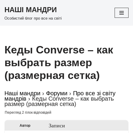
НАШІ МАНДРИ
Перейти
Особистий блог про все на світі
до
вмісту
Кеды Converse – как
выбрать размер
(размерная сетка)
Наші мандри
›
Форуми
›
Про все зі світу
мандрів
›
Кеды Converse – как выбрать
размер (размерная сетка)
Перегляд 2 гілок відповідей
Записи
Автор