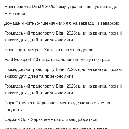
Нові правила Diia.Pl 2026: чому українців не пускають до
Німеччини
Домашній житньо-пшеничний хліб на заквасці із заваркою
Громадський транспорт у Відні 2026: ціни на квитки, проїзні,
знижки для дітей та як зекономити
Нова карта метро – Харків з нею як на долоні
Ford Ecosport 2.0 витрата пального по місту і по трасі
Громадський транспорт у Відні 2026: ціни на квитки, проїзні,
знижки для дітей та як зекономити
Громадський транспорт у Відні 2026: ціни на квитки, проїзні,
знижки для дітей та як зекономити
Парк Стрелка в Харькове – место где можно отлично
погулять
Саржин Яр в Харькове – фото и как добраться