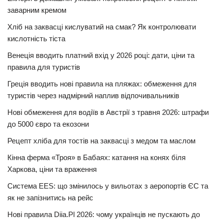
заварним кремом
Хліб на заквасці кислуватий на смак? Як контролювати
кислотність тіста
Венеція вводить платний вхід у 2026 році: дати, ціни та
правила для туристів
Греція вводить нові правила на пляжах: обмеження для
туристів через надмірний наплив відпочивальників
Нові обмеження для водіїв в Австрії з травня 2026: штрафи
до 5000 євро та екозони
Рецепт хліба для тостів на заквасці з медом та маслом
Кінна ферма «Троя» в Бабаях: катання на конях біля
Харкова, ціни та враження
Система EES: що змінилось у вильотах з аеропортів ЄС та
як не запізнитись на рейс
Нові правила Diia.Pl 2026: чому українців не пускають до