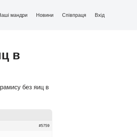
Наші мандри
Новини
Співпраця
Вхід
иц в
ирамису без яиц в
#5759