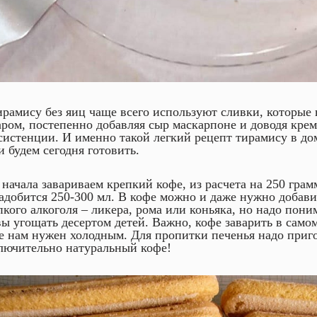
ирамису без яиц чаще всего используют сливки, которые 
аром, постепенно добавляя сыр маскарпоне и доводя крем
систенции. И именно такой легкий рецепт тирамису в д
и будем сегодня готовить.
 начала завариваем крепкий кофе, из расчета на 250 грам
адобится 250-300 мл. В кофе можно и даже нужно добави
пкого алкоголя – ликера, рома или коньяка, но надо пони
вы угощать десертом детей. Важно, кофе заварить в самом
е нам нужен холодным. Для пропитки печенья надо приг
лючительно натуральный кофе!