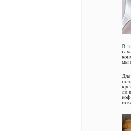
В т
сах
кон
мы 
Для
пон
кре
ли 
коф
иск