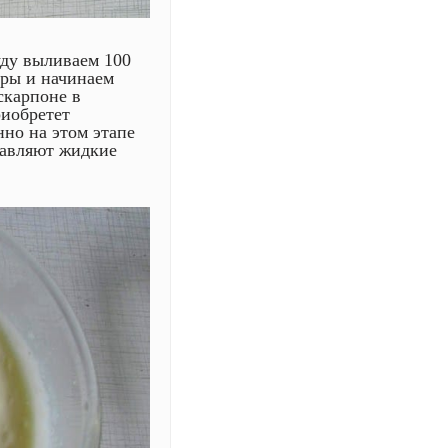
уду выливаем 100
дры и начинаем
скарпоне в
риобретет
нно на этом этапе
обавляют жидкие