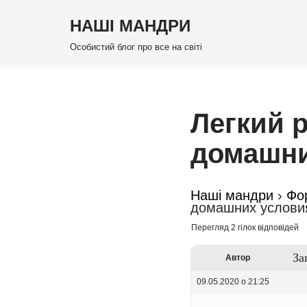
НАШІ МАНДРИ
Перейти
Особистий блог про все на світі
до
вмісту
Легкий 
домашни
Наші мандри
›
Фо
домашних услови
Перегляд 2 гілок відповідей
За
Автор
09.05.2020 о 21:25