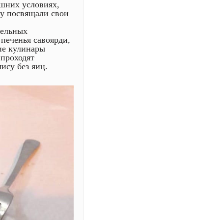
ашних условиях,
му посвящали свои
тельных
 печенья савоярди,
гие кулинары
 проходят
ису без яиц.