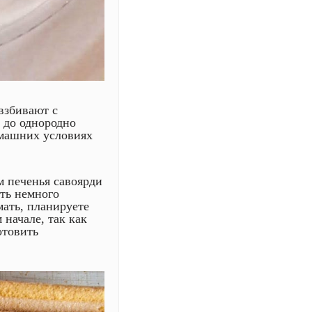
взбивают с
 до однородно
омашних условиях
м печенья савоярди
ть немного
мать, планируете
 начале, так как
отовить