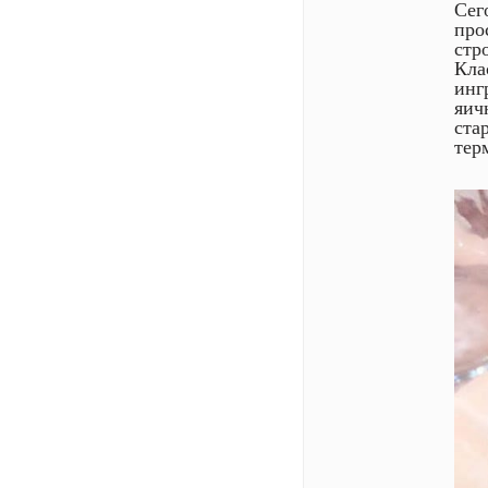
Сег
про
стр
Кла
инг
яич
ста
тер