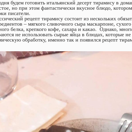
одня будем готовить итальянский десерт тирамису в дом
стое, но при этом фантастически вкусное блюдо, которо
оки писатели.
ссический рецепт тирамису состоит из нескольких обяза
редиентов – мягкого сливочного сыра маскарпоне, сухого
ного белка, крепкого кофе, сахара и какао. Однако, мно
раются не использовать сырые яйца в блюдах, которые не
мическую обработку, именно так и появился рецепт тирам