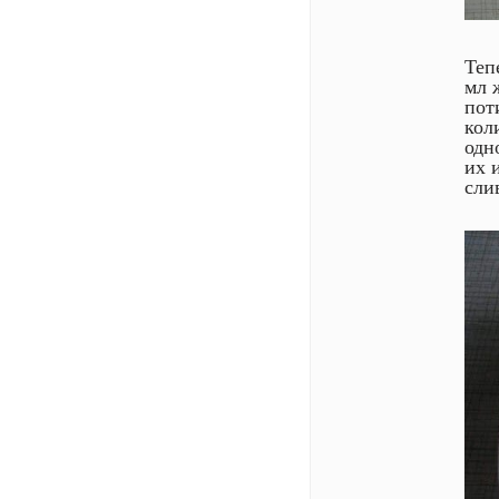
Теп
мл 
пот
кол
одн
их 
сли