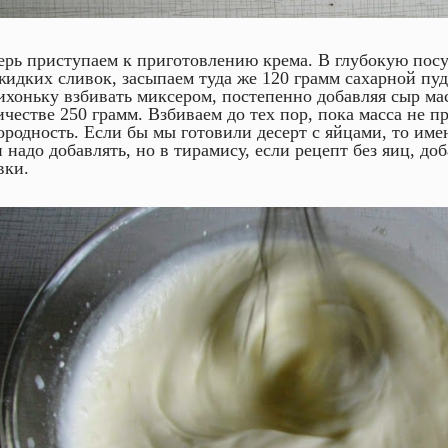
ерь приступаем к приготовлению крема. В глубокую пос
жидких сливок, засыпаем туда же 120 грамм сахарной пу
ихоньку взбивать миксером, постепенно добавляя сыр ма
ичестве 250 грамм. Взбиваем до тех пор, пока масса не п
ородность. Если бы мы готовили десерт с яйцами, то име
и надо добавлять, но в тирамису, если рецепт без яиц, д
вки.