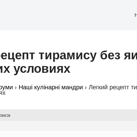
рецепт тирамису без я
х условиях
руми
›
Наші кулінарні мандри
›
Легкий рецепт т
ях
писи