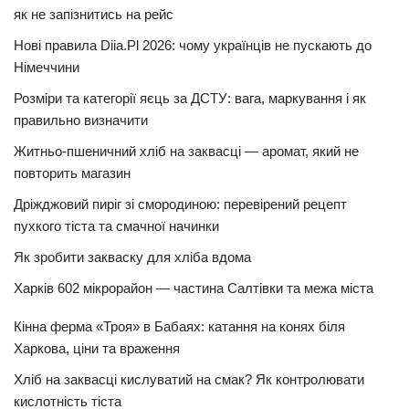
як не запізнитись на рейс
Нові правила Diia.Pl 2026: чому українців не пускають до
Німеччини
Розміри та категорії яєць за ДСТУ: вага, маркування і як
правильно визначити
Житньо-пшеничний хліб на заквасці — аромат, який не
повторить магазин
Дріжджовий пиріг зі смородиною: перевірений рецепт
пухкого тіста та смачної начинки
Як зробити закваску для хліба вдома
Харків 602 мікрорайон — частина Салтівки та межа міста
Кінна ферма «Троя» в Бабаях: катання на конях біля
Харкова, ціни та враження
Хліб на заквасці кислуватий на смак? Як контролювати
кислотність тіста