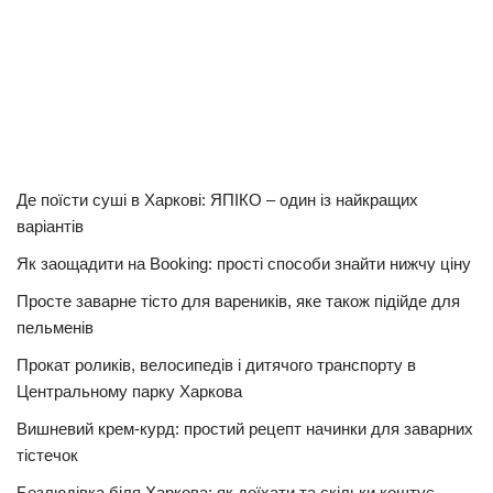
Де поїсти суші в Харкові: ЯПІКО – один із найкращих
варіантів
Як заощадити на Booking: прості способи знайти нижчу ціну
Просте заварне тісто для вареників, яке також підійде для
пельменів
Прокат роликів, велосипедів і дитячого транспорту в
Центральному парку Харкова
Вишневий крем-курд: простий рецепт начинки для заварних
тістечок
Безлюдівка біля Харкова: як доїхати та скільки коштує