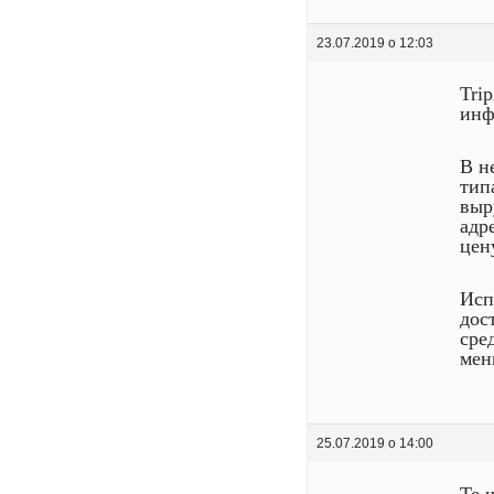
23.07.2019 о 12:03
Tri
инф
В н
тип
выр
адр
цен
Исп
дос
сре
мен
25.07.2019 о 14:00