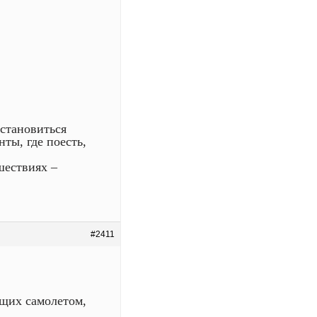
становиться
нты, где поесть,
шествиях –
#2411
щих самолетом,