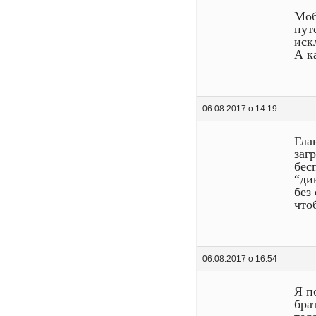
Моб
пут
иск
А к
06.08.2017 о 14:19
Гла
заг
бес
“ди
без
что
06.08.2017 о 16:54
Я п
бра