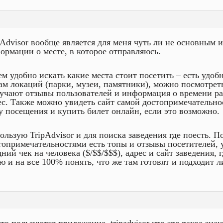
pAdvisor вообще является для меня чуть ли не основным 
ормации о месте, в которое отправляюсь.
ем удобно искать какие места стоит посетить – есть удоб
ам локаций (парки, музеи, памятники), можно посмотрет
учают отзывы пользователей и информация о времени р
ес. Также можно увидеть сайт самой достопримечательно
у посещения и купить билет онлайн, если это возможно.
ользую TripAdvisor и для поиска заведения где поесть. П
топримечательностями есть топы и отзывы посетителей, 
дний чек на человека ($/$$/$$$), адрес и сайт заведения,
ю и на все 100% понять, что же там готовят и подходит л