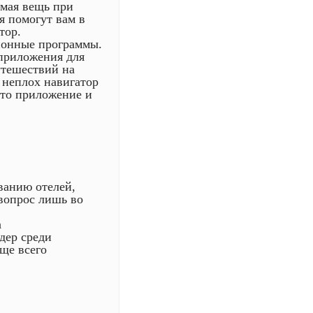
мая вещь при
 помогут вам в
тор.
ионные программы.
приложения для
утешествий на
 неплох навигатор
это приложение и
ванию отелей,
вопрос лишь во
а
дер среди
ще всего