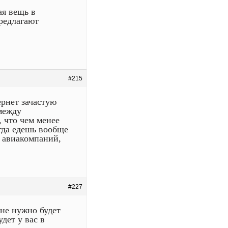
я вещь в
редлагают
#215
ернет зачастую
между
, что чем менее
гда едешь вообще
т авиакомпаний,
#227
не нужно будет
дет у вас в