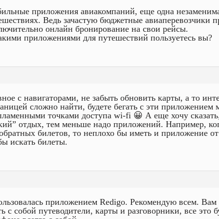
ильные приложения авиакомпаний, еще одна незаменима
ешествиях. Ведь зачастую бюджетные авиаперевозчики п
лючительно онлайн бронирование на свои рейсы.
акими приложениями для путешествий пользуетесь вы?
вное с навигаторами, не забыть обновить карты, а то инт
раницей сложно найти, будете бегать с эти приложением 
пламенными точками доступа wi-fi 😀 А еще хочу сказать
кий” отдых, тем меньше надо приложений. Например, ко
 обратных билетов, то неплохо бы иметь и приложение о
бы искать билеты.
ользовалась приложением Redigo. Рекомендую всем. Вам 
ть с собой путеводители, карты и разговорники, все это бу