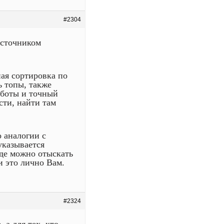
#2304
источником
ная сортировка по
ь топы, также
аботы и точный
сти, найти там
о аналогии с
указывается
 где можно отыскать
и это лично Вам.
#2324