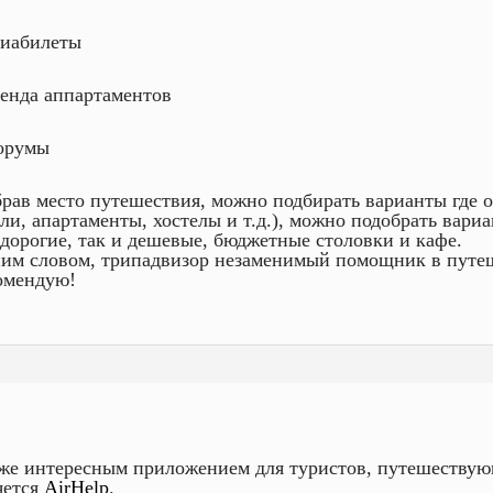
виабилеты
ренда аппартаментов
орумы
рав место путешествия, можно подбирать варианты где о
ели, апартаменты, хостелы и т.д.), можно подобрать вариа
 дорогие, так и дешевые, бюджетные столовки и кафе.
им словом, трипадвизор незаменимый помощник в путе
омендую!
же интересным приложением для туристов, путешествую
яется
AirHelp
.