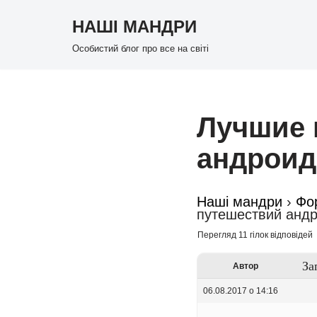
НАШІ МАНДРИ
Перейти
Особистий блог про все на світі
до
вмісту
Лучшие 
андроид
Наші мандри
›
Фо
путешествий анд
Перегляд 11 гілок відповідей
За
Автор
06.08.2017 о 14:16