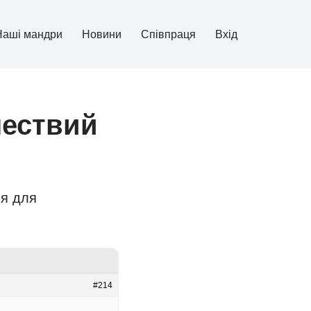
Наші мандри
Новини
Співпраця
Вхід
шествий
я для
#214