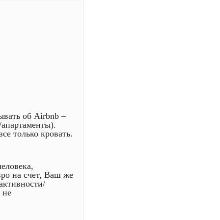
вать об Airbnb –
/апартаменты).
се только кровать.
человека,
ро на счет, Ваш же
(активности/
 не