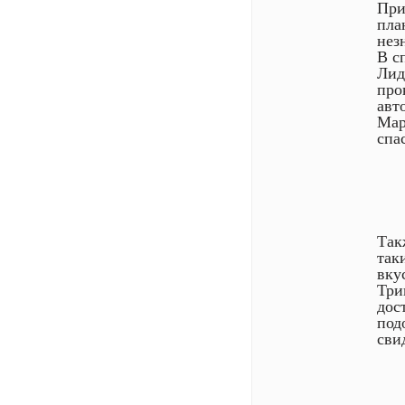
При
пла
нез
В с
Лид
про
авт
Map
спа
Так
так
вку
Три
дос
под
сви