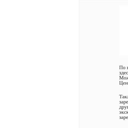
По 
зде
Мож
Цен
Так
зар
дру
экс
зар