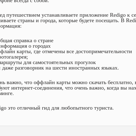
ефоне всегда с собой.
ед путешествием устанавливаете приложение Redigo к се
чиваете страны и города, которые будете посещать. В Red
ормация:
бщая справка о стране
нформация о городах
флайн карты, где отмечены все достопримечательности
отогалерея;
аршруты для самостоятельных прогулок
 даже разговорник на шести иностранных языках.
нь важно, что оффлайн карты можно скачать бесплатно, 
буют интернет-соединения, что очень важно, когда вы нах
минге.
igo это отличный гид для любопытного туриста.