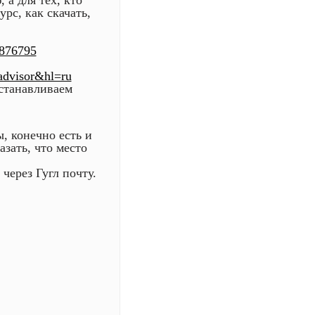
 а для тех, кто
рс, как скачать,
4876795
padvisor&hl=ru
устанавливаем
, конечно есть и
зать, что место
через Гугл почту.