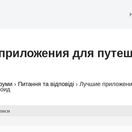
приложения для путе
руми
›
Питання та відповіді
›
Лучшие приложени
роид
писи