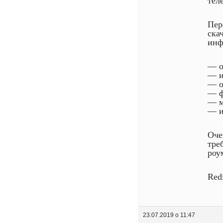
тел
Пер
ска
инф
— о
— и
— о
— ф
— м
— и
Оче
тре
роу
Red
23.07.2019 о 11:47