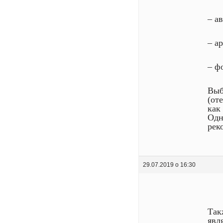
– а
– а
– ф
Выб
(от
как
Одн
рек
29.07.2019 о 16:30
Так
явл