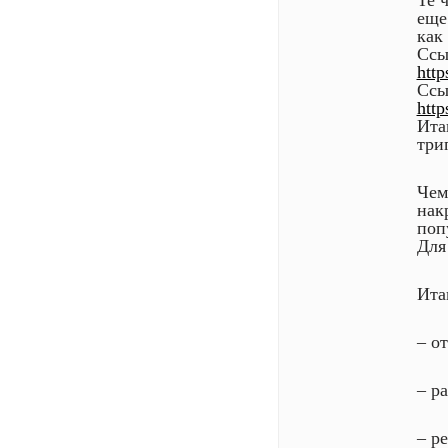
Те 
еще
как
Ссы
http
Ссы
http
Ита
три
Чем
нак
поп
Для
Ита
– о
– р
– р