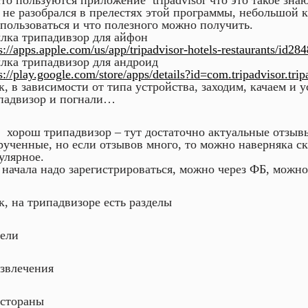
что пользуются приложение tripadvisor что это такое знаю,
 не разобрался в прелестях этой программы, небольшой ку
 пользоваться и что полезного можно получить.
лка трипадивзор для айфон
s://apps.apple.com/us/app/tripadvisor-hotels-restaurants/id28
лка трипадвизор для андроид
s://play.google.com/store/apps/details?id=com.tripadvisor.tri
к, в зависимости от типа устройства, заходим, качаем и 
падвизор и погнали…
 хорош трипадвизор – тут достаточно актуальные отзывы
рученные, но если отзывов много, то можно наверняка ска
улярное.
 начала надо зарегистрироваться, можно через ФБ, можно 
к, на трипадвизоре есть разделы
тели
азвлечения
естораны