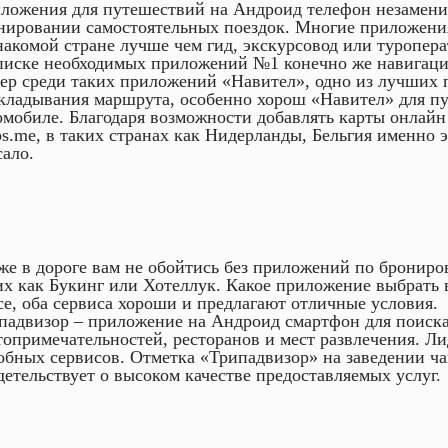
ложения для путешествий на Андроид телефон незамени
нировании самостоятельных поездок. Многие приложения
накомой стране лучше чем гид, экскурсовод или туропера
писке необходимых приложений №1 конечно же навигац
ер среди таких приложений «Навител», одно из лучших 
кладывания маршрута, особенно хорош «Навител» для п
омобиле. Благодаря возможности добавлять карты онлайн
s.me, в таких странах как Нидерланды, Бельгия именно 
сало.
же в дороге вам не обойтись без приложений по брониро
их как Букинг или Хотеллук. Какое приложение выбрать 
се, оба сервиса хороши и предлагают отличные условия.
падвизор – приложение на Андроид смартфон для поиск
топримечательностей, ресторанов и мест развлечения. Ли
обных сервисов. Отметка «Трипадвизор» на заведении ча
детельствует о высоком качестве предоставляемых услуг.