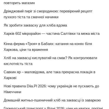
повторить магазин
Дріжджовий пиріг зі смородиною: перевірений рецепт
пухкого тіста та смачної начинки
Як зробити закваску для хліба вдома
Харків 602 мікрорайон — частина Салтівки та межа міста
Кінна ферма «Троя» в Бабаях: катання на конях біля
Харкова, ціни та враження
Хліб на заквасці кислуватий на смак? Як контролювати
кислотність тіста
Савкин яр – маловідома, але така прекрасна локація в
Харкові
Нові правила Diia.Pl 2026: чому українців не пускають до
Німеччини
Домашній житньо-пшеничний хліб на заквасці із заваркою
Громадський транспорт у Відні 2026: ціни на квитки, проїзні,