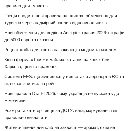
правила для туристів
Греція вводить нові правила на пляжах: обмеження для
туристів через надмірний наплив відпочивальників
Нові обмеження для водіїв в Австрії з травня 2026: штрафи
до 5000 євро та екозони
Рецепт хліба для тостів на заквасці з медом та маслом
Кінна ферма «Троя» в Бабаях: катання на конях біля
Харкова, ціни та враження
Система EES: що змінилось у вильотах з аеропортів ЄС та
як не запізнитись на рейс
Нові правила Diia.Pl 2026: чому українців не пускають до
Німеччини
Розміри та категорії яєць за ДСТУ: вага, маркування і як
правильно визначити
Житньо-пшеничний хліб на заквасці — аромат, який не