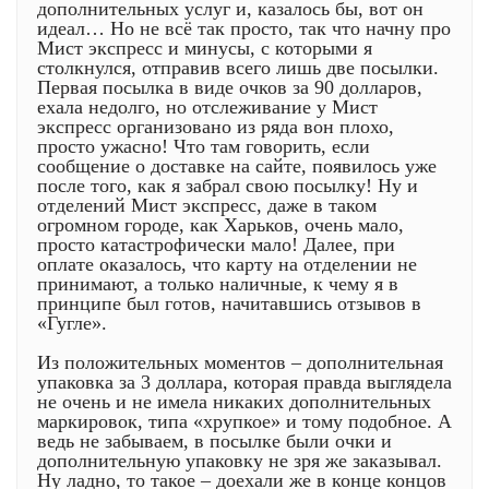
дополнительных услуг и, казалось бы, вот он
идеал… Но не всё так просто, так что начну про
Мист экспресс и минусы, с которыми я
столкнулся, отправив всего лишь две посылки.
Первая посылка в виде очков за 90 долларов,
ехала недолго, но отслеживание у Мист
экспресс организовано из ряда вон плохо,
просто ужасно! Что там говорить, если
сообщение о доставке на сайте, появилось уже
после того, как я забрал свою посылку! Ну и
отделений Мист экспресс, даже в таком
огромном городе, как Харьков, очень мало,
просто катастрофически мало! Далее, при
оплате оказалось, что карту на отделении не
принимают, а только наличные, к чему я в
принципе был готов, начитавшись отзывов в
«Гугле».
Из положительных моментов – дополнительная
упаковка за 3 доллара, которая правда выглядела
не очень и не имела никаких дополнительных
маркировок, типа «хрупкое» и тому подобное. А
ведь не забываем, в посылке были очки и
дополнительную упаковку не зря же заказывал.
Ну ладно, то такое – доехали же в конце концов