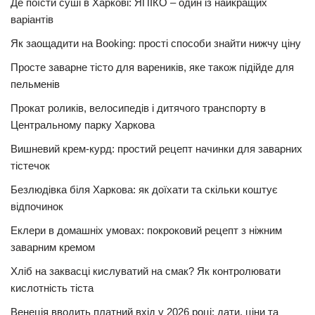
Де поїсти суші в Харкові: ЯПІКО – один із найкращих
варіантів
Як заощадити на Booking: прості способи знайти нижчу ціну
Просте заварне тісто для вареників, яке також підійде для
пельменів
Прокат роликів, велосипедів і дитячого транспорту в
Центральному парку Харкова
Вишневий крем-курд: простий рецепт начинки для заварних
тістечок
Безлюдівка біля Харкова: як доїхати та скільки коштує
відпочинок
Еклери в домашніх умовах: покроковий рецепт з ніжним
заварним кремом
Хліб на заквасці кислуватий на смак? Як контролювати
кислотність тіста
Венеція вводить платний вхід у 2026 році: дати, ціни та