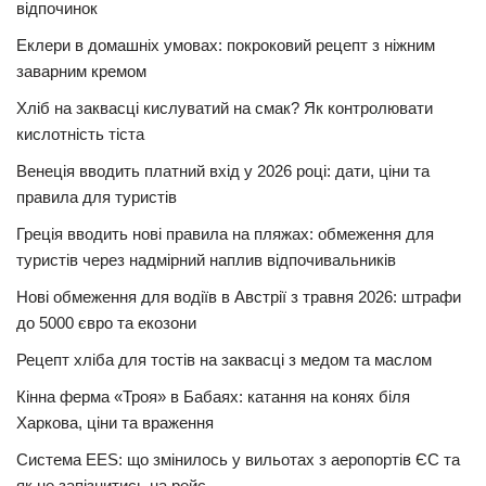
відпочинок
Еклери в домашніх умовах: покроковий рецепт з ніжним
заварним кремом
Хліб на заквасці кислуватий на смак? Як контролювати
кислотність тіста
Венеція вводить платний вхід у 2026 році: дати, ціни та
правила для туристів
Греція вводить нові правила на пляжах: обмеження для
туристів через надмірний наплив відпочивальників
Нові обмеження для водіїв в Австрії з травня 2026: штрафи
до 5000 євро та екозони
Рецепт хліба для тостів на заквасці з медом та маслом
Кінна ферма «Троя» в Бабаях: катання на конях біля
Харкова, ціни та враження
Система EES: що змінилось у вильотах з аеропортів ЄС та
як не запізнитись на рейс