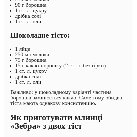
90 г борошна
1 ст. л. цукру
дрібка солі
1 ст. л. олії
Шоколадне тісто:
1 яйце
250 мл молока
75 г борошна
15 г какао-порошку (2 ст. л. без гірки)
1 ст. л. цукру
дрібка солі
1 ст. л. олії
Важливо: у шоколадному варіанті частина
борошна замінюється какао. Саме тому обидва
тіста мають однакову консистенцію.
Як приготувати млинці
«Зебра» з двох тіст