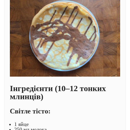
Інгредієнти (10–12 тонких
млинців)
Світле тісто:
1 яйце
250 мл молока