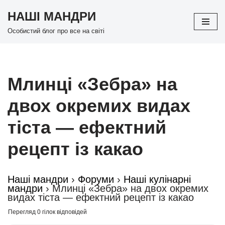
НАШІ МАНДРИ
Перейти
Особистий блог про все на світі
до
вмісту
Млинці «Зебра» на
двох окремих видах
тіста — ефектний
рецепт із какао
Наші мандри
›
Форуми
›
Наші кулінарні
мандри
›
Млинці «Зебра» на двох окремих
видах тіста — ефектний рецепт із какао
Перегляд 0 гілок відповідей