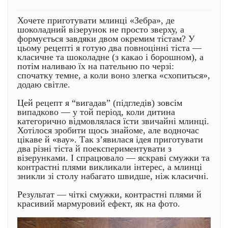
Хочете приготувати млинці «Зебра», де
шоколадний візерунок не просто зверху, а
формується завдяки двом окремим тістам? У
цьому рецепті я готую два повноцінні тіста —
класичне та шоколадне (з какао і борошном), а
потім наливаю їх на пательню по черзі:
спочатку темне, а коли воно злегка «схопиться»,
додаю світле.
Цей рецепт я “вигадав” (підгледів) зовсім
випадково — у той період, коли дитина
категорично відмовлялася їсти звичайні млинці.
Хотілося зробити щось знайоме, але водночас
цікаве й «вау». Так з’явилася ідея приготувати
два різні тіста й поекспериментувати з
візерунками. І спрацювало — яскраві смужки та
контрастні плями викликали інтерес, а млинці
зникли зі столу набагато швидше, ніж класичні.
Результат — чіткі смужки, контрастні плями й
красивий мармуровий ефект, як на фото.