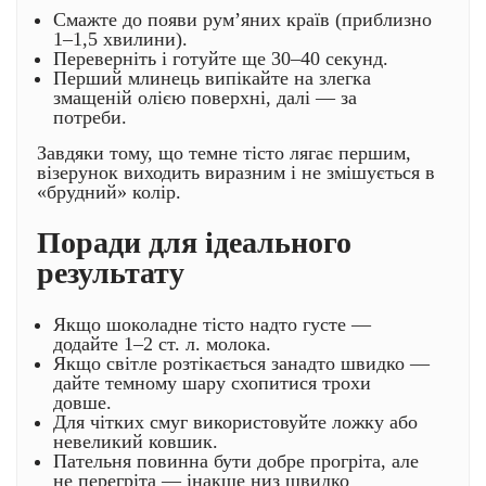
Смажте до появи рум’яних країв (приблизно
1–1,5 хвилини).
Переверніть і готуйте ще 30–40 секунд.
Перший млинець випікайте на злегка
змащеній олією поверхні, далі — за
потреби.
Завдяки тому, що темне тісто лягає першим,
візерунок виходить виразним і не змішується в
«брудний» колір.
Поради для ідеального
результату
Якщо шоколадне тісто надто густе —
додайте 1–2 ст. л. молока.
Якщо світле розтікається занадто швидко —
дайте темному шару схопитися трохи
довше.
Для чітких смуг використовуйте ложку або
невеликий ковшик.
Пательня повинна бути добре прогріта, але
не перегріта — інакше низ швидко