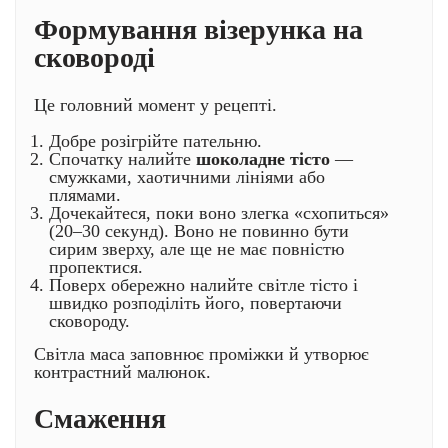
Формування візерунка на
сковороді
Це головний момент у рецепті.
Добре розігрійте пательню.
Спочатку налийте
шоколадне тісто
—
смужками, хаотичними лініями або
плямами.
Дочекайтеся, поки воно злегка «схопиться»
(20–30 секунд). Воно не повинно бути
сирим зверху, але ще не має повністю
пропектися.
Поверх обережно налийте світле тісто і
швидко розподіліть його, повертаючи
сковороду.
Світла маса заповнює проміжки й утворює
контрастний малюнок.
Смаження