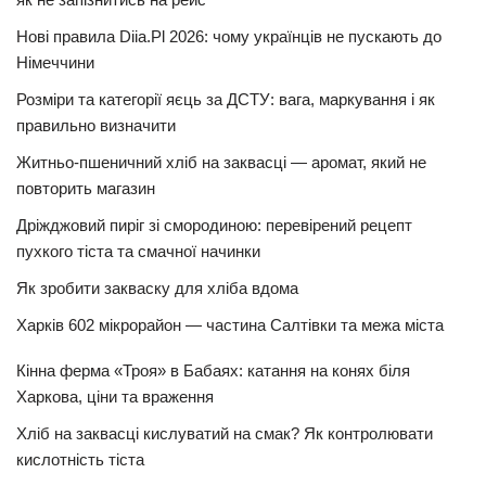
Нові правила Diia.Pl 2026: чому українців не пускають до
Німеччини
Розміри та категорії яєць за ДСТУ: вага, маркування і як
правильно визначити
Житньо-пшеничний хліб на заквасці — аромат, який не
повторить магазин
Дріжджовий пиріг зі смородиною: перевірений рецепт
пухкого тіста та смачної начинки
Як зробити закваску для хліба вдома
Харків 602 мікрорайон — частина Салтівки та межа міста
Кінна ферма «Троя» в Бабаях: катання на конях біля
Харкова, ціни та враження
Хліб на заквасці кислуватий на смак? Як контролювати
кислотність тіста