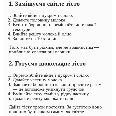
1. Замішуємо світле тісто
Збийте яйце з цукром і сіллю.
Додайте половину молока.
Всипте борошно, перемішайте до гладкої
текстури.
Влийте решту молока й олію.
Залиште на 10 хвилин.
Тісто має бути рідким, але не водянистим —
приблизно як нежирні вершки.
2. Готуємо шоколадне тісто
Окремо збийте яйце з цукром і сіллю.
Додайте частину молока.
Змішайте борошно з какао й просійте разом
— це допоможе уникнути грудочок.
Вмішайте суху суміш у рідку частину.
Додайте решту молока та олію.
Дайте тісту трохи постояти. За густотою воно
повинно бути таким самим, як світле.