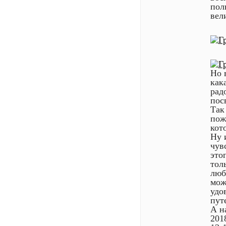
пол
вел
Но 
как
рад
пос
Так
пож
кот
Ну 
чув
это
тол
люб
мож
удо
пут
А н
201