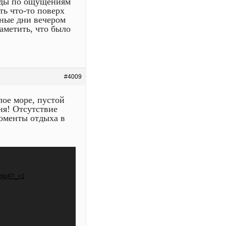
воды по ощущениям
ть что-то поверх
ьные дни вечером
заметить, что было
#4009
ое море, пустой
ня! Отсутствие
моменты отдыха в
0.mp4?_=1