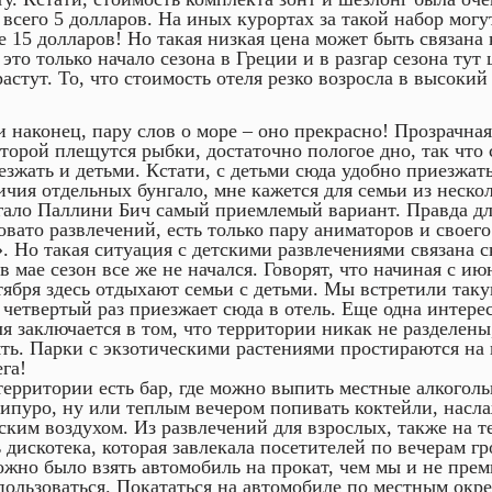
, всего 5 долларов. На иных курортах за такой набор могу
е 15 долларов! Но такая низкая цена может быть связана к
 это только начало сезона в Греции и в разгар сезона тут
растут. То, что стоимость отеля резко возросла в высокий 
и наконец, пару слов о море – оно прекрасно! Прозрачная
оторой плещутся рыбки, достаточно пологое дно, так что
езжать и детьми. Кстати, с детьми сюда удобно приезжат
ичия отдельных бунгало, мне кажется для семьи из неско
гало Паллини Бич самый приемлемый вариант. Правда дл
овато развлечений, есть только пару аниматоров и своего
». Но такая ситуация с детскими развлечениями связана ск
 в мае сезон все же не начался. Говорят, что начиная с ию
тября здесь отдыхают семьи с детьми. Мы встретили таку
 четвертый раз приезжает сюда в отель. Еще одна интере
ля заключается в том, что территории никак не разделены,
ять. Парки с экзотическими растениями простираются на
га!
территории есть бар, где можно выпить местные алкоголь
сипуро, ну или теплым вечером попивать коктейли, насл
ским воздухом. Из развлечений для взрослых, также на т
ь дискотека, которая завлекала посетителей по вечерам г
ожно было взять автомобиль на прокат, чем мы и не пре
пользоваться. Покататься на автомобиле по местным окре