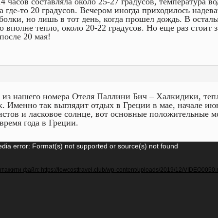
14 часов составляла около 25-27 градусов, температура 
а где-то 20 градусов. Вечером иногда приходилось надева
болки, но лишь в тот день, когда прошел дождь. В остал
о вполне тепло, около 20-22 градусов. Но еще раз стоит 
 после 20 мая!
 из нашего номера Отеля Паллини Бич – Халкидики, тепл
к. Именно так выглядит отдых в Греции в мае, начале ию
истов и ласковое солнце, вот основные положительные 
 время года в Греции.
еопрогравач
dia error: Format(s) not supported or source(s) not found
тажити файл: https://lowcosttravel.club/wp-content/uploads/2019/12/VIDEO005