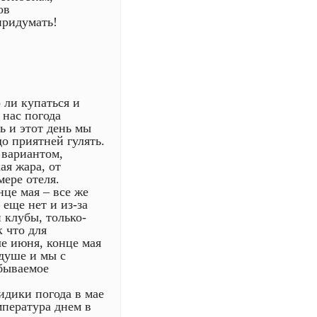
ов
придумать!
 ли купаться и
 нас погода
ь и этот день мы
о приятней гулять.
 вариантом,
ая жара, от
ере отеля.
нце мая – все же
 еще нет и из-за
 клубы, только-
 что для
е июня, конце мая
душе и мы с
бываемое
идики погода в мае
мпература днем в