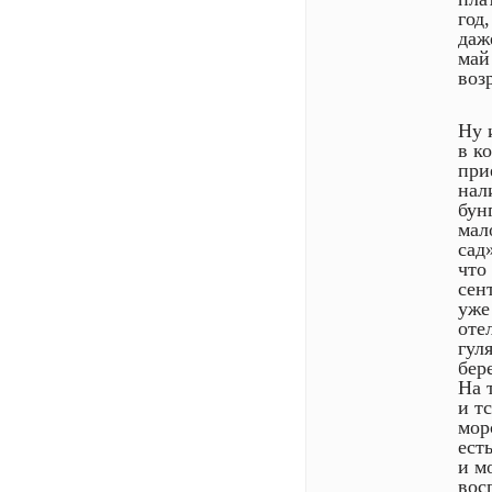
год
даж
май
воз
Ну 
в к
при
нал
бун
мал
сад
что
сен
уже
оте
гул
бере
На 
и т
мор
ест
и м
вос