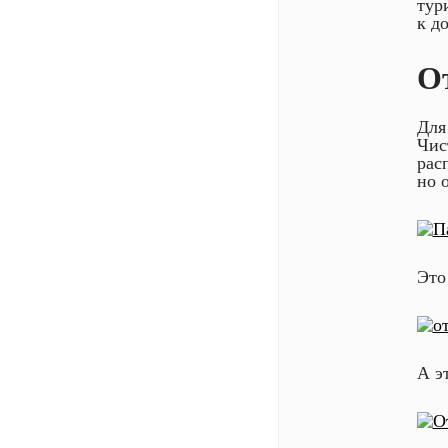
тур
к д
О
Для
Чис
рас
но 
Это
А э