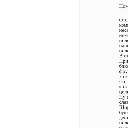
Ном
Оте
ком
нес
ном
пол
наш
пол
В о
При
блю
фру
хот
что
кот
цел
Ну 
сла
Шир
бук
ден
пол
пла