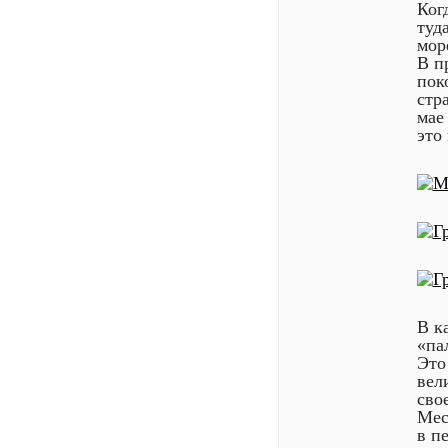
Ког
туд
мор
В п
пок
стр
мае
это 
В к
«па
Это
вел
сво
Мес
в п