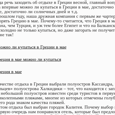
да речь заходить об отдыхе в Греции весной, главный вопр
а впервые можно ли купаться в Греции в мае, достаточно
е, достаточно ли солнечных дней и т.д.
рошлом году, наша дружная компания с первым же чарте
орять Грецию в мае. Почему-то считается, что Греция в м
ана, чем Турция, и уж тем более Египет и что на Балканс
 холодно не только купаться, но даже загорать не получит
не так!
ачестве отдыха в Греции выбрали полуостров Кассандра, 
льцев» полуострова Халкидики – тот, что находится с за
 небольшой полуостров известен среди туристов в перву
иколепными пляжами, многие из которых отмечены голу
его рода знаком качества пляжей.
том отдыха был выбран городок Калитея. Почему выбор п
ервую очередь нам понравился отель, которые был предл