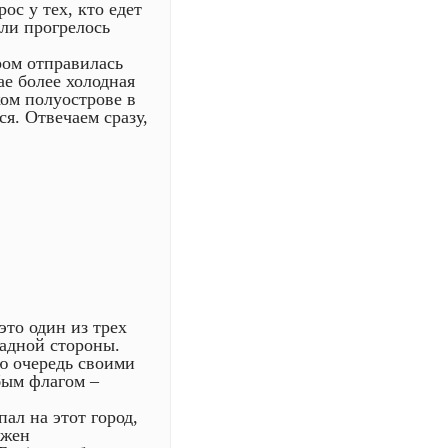
ос у тех, кто едет
 ли прогрелось
ром отправилась
ае более холодная
ком полуострове в
ся. Отвечаем сразу,
это один из трех
падной стороны.
ю очередь своими
бым флагом –
ал на этот город,
ожен