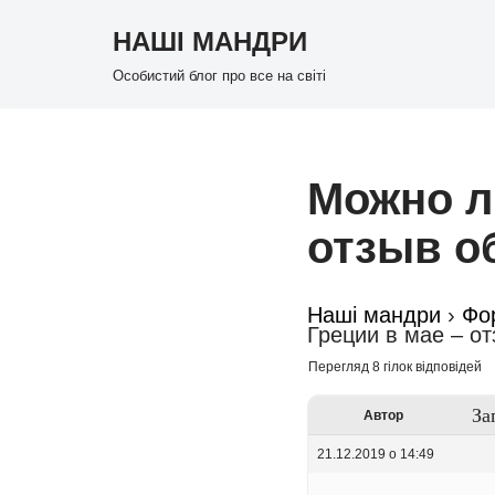
НАШІ МАНДРИ
Перейти
Особистий блог про все на світі
до
вмісту
Можно ли
отзыв о
Наші мандри
›
Фо
Греции в мае – о
Перегляд 8 гілок відповідей
За
Автор
21.12.2019 о 14:49