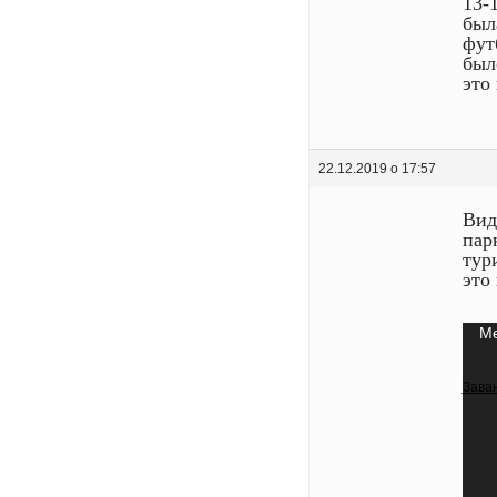
13-
был
фут
был
это
22.12.2019 о 17:57
Вид
пар
тур
это
Від
Me
Заван