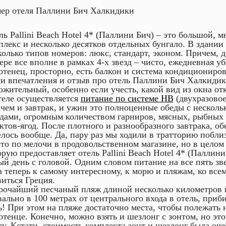
ер отеля Паллини Бич Халкидики
ль Pallini Beach Hotel 4* (Паллини Бич) – это большой, 
плекс и несколько десятков отдельных бунгало. В здании 
колько типов номеров: люкс, стандарт, эконом. Причем, 
ере все вполне в рамках 4-х звезд – чисто, ежедневная у
отенец, просторно, есть балкон и система кондициониров
и впечатления и отзыв про отель Паллини Бич Халкиди
ожительный, особенно если учесть, какой вид из окна от
теле осуществляется
питание по системе HB
(двухразовое
чем и завтрак, и ужин это полноценные обеды с нескол
дами, огромным количеством гарниров, мясных, рыбных 
ктов-ягод. После плотного и разнообразного завтрака, об
елось вообще. Да, пару раз мы ходили в тратторию побли
-то по мелочи в продовольственном магазине, но в цело
орую предоставляет отель Pallini Beach Hotel 4* (Паллини
ый день с головой. Одним словом питание на все пять зве
а теперь к самому интересному, к морю и пляжам, ко всем
виться Греция.
очайший песчаный пляж длиной несколько километров 
вально в 100 метрах от центрального входа в отель, при
ь! При этом на пляже достаточно места, чтобы полежать 
отенце. Конечно, можно взять и шезлонг с зонтом, но это
ту. Кстати, стоимость комплекта зонт и шезлонг была оче