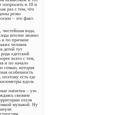
т попросить и 10 и
ак раз с тем, что
 цены резко
сезон – это факт.
, чистейшая вода,
 сюда вполне можно
ь и по причине
льких человек
я детей тут
 рода «детский
орее всего с тем,
ня и по начало
ю семью, которая
сная особенность
 поэтому есть где
 километры вдоль
ные напитки – узо
аждаясь свежим
ерритории отеля
ромкой музыкой. Ну
минули
стностям,