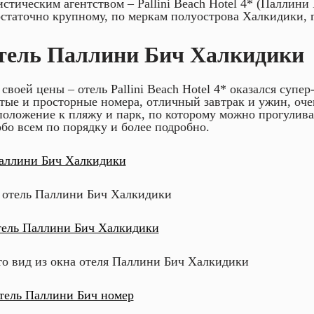
истическим агентством – Pallini Beach Hotel 4* (Паллини 
остаточно крупному, по меркам полуострова Халкидики, 
тель Паллини Бич Халкидики
 своей цены – отель Pallini Beach Hotel 4* оказался супе
тые и просторные номера, отличный завтрак и ужин, оче
положение к пляжу и парк, по которому можно прогулива
обо всем по порядку и более подробно.
 отель Паллини Бич Халкидики
то вид из окна отеля Паллини Бич Халкидики