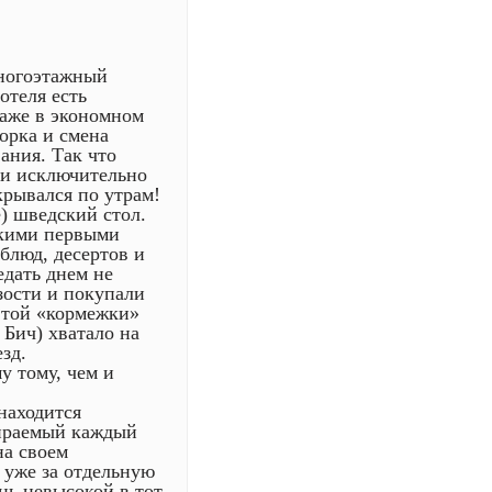
многоэтажный
отеля есть
даже в экономном
борка и смена
ания. Так что
ки исключительно
крывался по утрам!
) шведский стол.
ькими первыми
блюд, десертов и
едать днем не
зости и покупали
м той «кормежки»
 Бич) хватало на
зд.
у тому, чем и
находится
бираемый каждый
на своем
 уже за отдельную
нь невысокой в тот