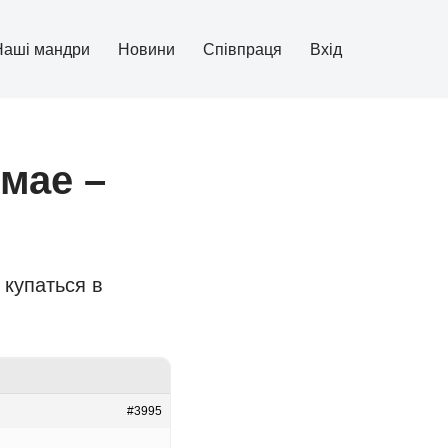
Наші мандри
Новини
Співпраця
Вхід
мае –
купаться в
#3995