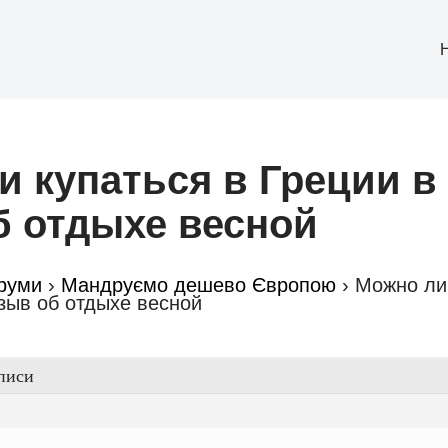
 купаться в Греции в 
б отдыхе весной
руми
›
Мандруємо дешево Європою
›
Можно ли 
тзыв об отдыхе весной
писи