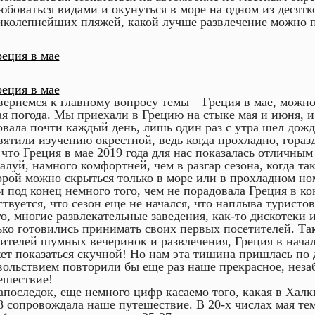
юбоваться видами и окунуться в море на одном из десятк
иколепнейших пляжей, какой лучше развлечение можно 
вернемся к главному вопросу темы – Греция в мае, можно
ая погода. Мы приехали в Грецию на стыке мая и июня, и
овала почти каждый день, лишь один раз с утра шел дожд
вятили изучению окрестной, ведь когда прохладно, горазд
 что Греция в мае 2019 года для нас показалась отличным
алуй, намного комфортней, чем в разгар сезона, когда так
орой можно скрыться только в море или в прохладном ном
и под конец немного того, чем не порадовала Греция в ко
ствуется, что сезон еще не начался, что наплыва туристов
го, многие развлекательные заведения, как-то дискотеки и
ько готовились принимать своих первых посетителей. Так
ителей шумных вечеринок и развлечения, Греция в начал
ет показаться скучной! Но нам эта тишина пришлась по 
вольствием повторили бы еще раз наше прекрасное, неза
ешествие!
апоследок, еще немного цифр касаемо того, какая в Халк
8 сопровождала наше путешествие. В 20-х числах мая те