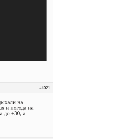
Використовуйте
клавіші
зі
стрілками
Вгору/
Вниз
для
збільшення
чи
зменшення
гучності.
#4021
дыхали на
ая и погода на
 до +30, а